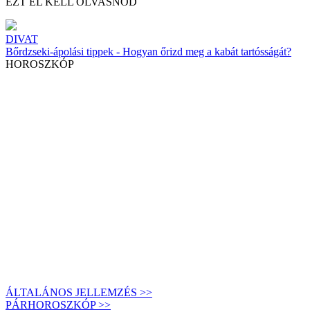
EZT EL KELL OLVASNOD
DIVAT
Bőrdzseki-ápolási tippek - Hogyan őrizd meg a kabát tartósságát?
HOROSZKÓP
ÁLTALÁNOS JELLEMZÉS >>
PÁRHOROSZKÓP >>