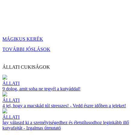
MÁGIKUS KERÉK
TOVÁBBI JÓSLÁSOK
ÁLLATI CUKISÁGOK
ÁLLATI
9 dolog, amit soha ne tegyél a kutyáddal!
ÁLLATI
4 jel, hogy a macskád túl stresszes! - Vedd észre időben a jeleket!
ÁLLATI
Így válaszd ki a személyiségedhez és életstílusodhoz leginkább illő
kutyafajtát - Izgalmas útmutató