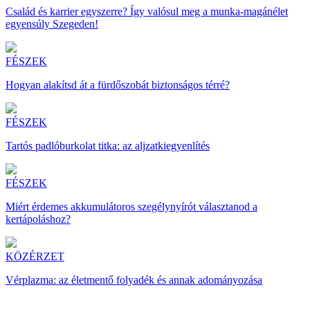
Család és karrier egyszerre? Így valósul meg a munka-magánélet
egyensúly Szegeden!
FÉSZEK
Hogyan alakítsd át a fürdőszobát biztonságos térré?
FÉSZEK
Tartós padlóburkolat titka: az aljzatkiegyenlítés
FÉSZEK
Miért érdemes akkumulátoros szegélynyírót választanod a
kertápoláshoz?
KÖZÉRZET
Vérplazma: az életmentő folyadék és annak adományozása