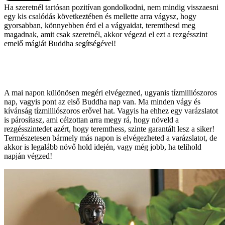
Ha szeretnél tartósan pozitívan gondolkodni, nem mindig visszaesni
egy kis csalódás következtében és mellette arra vágysz, hogy
gyorsabban, könnyebben érd el a vágyaidat, teremthesd meg
magadnak, amit csak szeretnél, akkor végezd el ezt a rezgésszint
emelő mágiát Buddha segítségével!
A mai napon különösen megéri elvégezned, ugyanis tízmilliószoros
nap, vagyis pont az első Buddha nap van. Ma minden vágy és
kívánság tízmilliószoros erővel hat. Vagyis ha ehhez egy varázslatot
is párosítasz, ami célzottan arra megy rá, hogy növeld a
rezgésszintedet azért, hogy teremthess, szinte garantált lesz a siker!
Természetesen bármely más napon is elvégezheted a varázslatot, de
akkor is legalább növő hold idején, vagy még jobb, ha telihold
napján végzed!