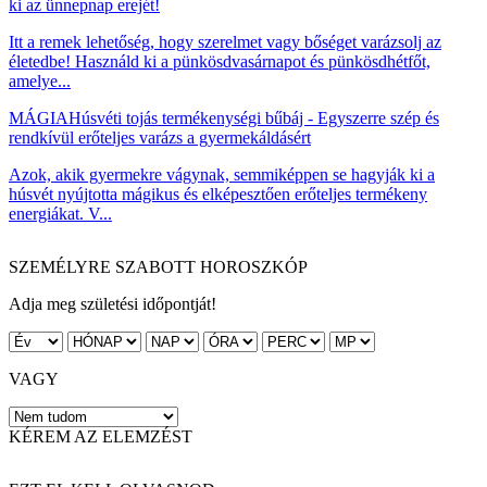
ki az ünnepnap erejét!
Itt a remek lehetőség, hogy szerelmet vagy bőséget varázsolj az
életedbe! Használd ki a pünkösdvasárnapot és pünkösdhétfőt,
amelye...
MÁGIA
Húsvéti tojás termékenységi bűbáj - Egyszerre szép és
rendkívül erőteljes varázs a gyermekáldásért
Azok, akik gyermekre vágynak, semmiképpen se hagyják ki a
húsvét nyújtotta mágikus és elképesztően erőteljes termékeny
energiákat. V...
SZEMÉLYRE SZABOTT HOROSZKÓP
Adja meg születési időpontját!
VAGY
KÉREM AZ ELEMZÉST