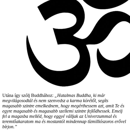
Utána így szólj Buddhához:
„Hatalmas Buddha, ki már
megvilágosodtál és nem szenvedsz a karma körétől, segíts
magasabb szintre emelkednem, hogy megérthessem azt, amit Te és
egyre magasabb és magasabb szellemi szintre fejlődhessek. Emelj
fel a magasba melléd, hogy eggyé válljak az Univerzummal és
teremtőakaratom ma és mostantól mindennap tízmilliószoros erővel
bírjon.”