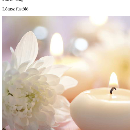
Lótusz füstölő