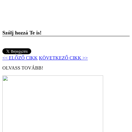
Szólj hozzá Te is!
<< ELŐZŐ CIKK
KÖVETKEZŐ CIKK >>
OLVASS TOVÁBB!