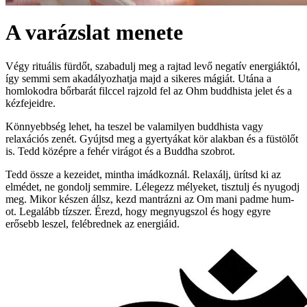
A varázslat menete
Végy rituális fürdőt, szabadulj meg a rajtad levő negatív energiáktól,
így semmi sem akadályozhatja majd a sikeres mágiát. Utána a
homlokodra bőrbarát filccel rajzold fel az Ohm buddhista jelet és a
kézfejeidre.
Könnyebbség lehet, ha teszel be valamilyen buddhista vagy
relaxációs zenét. Gyújtsd meg a gyertyákat kör alakban és a füstölőt
is. Tedd középre a fehér virágot és a Buddha szobrot.
Tedd össze a kezeidet, mintha imádkoznál. Relaxálj, ürítsd ki az
elmédet, ne gondolj semmire. Lélegezz mélyeket, tisztulj és nyugodj
meg. Mikor készen állsz, kezd mantrázni az Om mani padme hum-
ot. Legalább tízszer. Érezd, hogy megnyugszol és hogy egyre
erősebb leszel, felébrednek az energiáid.