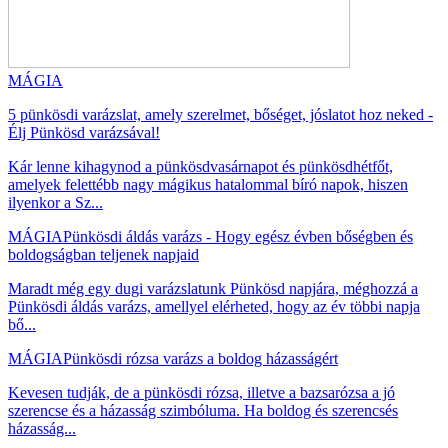
MÁGIA
5 pünkösdi varázslat, amely szerelmet, bőséget, jóslatot hoz neked -
Élj Pünkösd varázsával!
Kár lenne kihagynod a pünkösdvasárnapot és pünkösdhétfőt,
amelyek felettébb nagy mágikus hatalommal bíró napok, hiszen
ilyenkor a Sz...
MÁGIA
Pünkösdi áldás varázs - Hogy egész évben bőségben és
boldogságban teljenek napjaid
Maradt még egy dugi varázslatunk Pünkösd napjára, méghozzá a
Pünkösdi áldás varázs, amellyel elérheted, hogy az év többi napja
bő...
MÁGIA
Pünkösdi rózsa varázs a boldog házasságért
Kevesen tudják, de a pünkösdi rózsa, illetve a bazsarózsa a jó
szerencse és a házasság szimbóluma. Ha boldog és szerencsés
házasság...