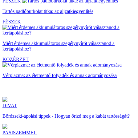
FÉSZEK
Tartós padlóburkolat titka: az aljzatkiegyenlítés
FÉSZEK
Miért érdemes akkumulátoros szegélynyírót választanod a
kertápoláshoz?
KÖZÉRZET
Vérplazma: az életmentő folyadék és annak adományozása
DIVAT
Bőrdzseki-ápolási tippek - Hogyan őrizd meg a kabát tartósságát?
PASISZEMMEL