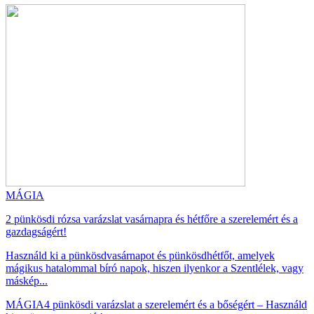
MÁGIA
2 pünkösdi rózsa varázslat vasárnapra és hétfőre a szerelemért és a
gazdagságért!
Használd ki a pünkösdvasárnapot és pünkösdhétfőt, amelyek
mágikus hatalommal bíró napok, hiszen ilyenkor a Szentlélek, vagy
máskép...
MÁGIA
4 pünkösdi varázslat a szerelemért és a bőségért – Használd