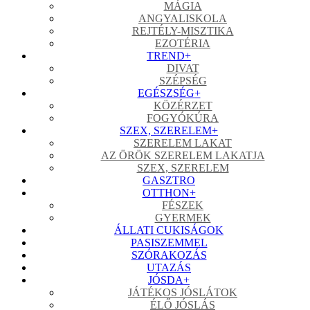
MÁGIA
ANGYALISKOLA
REJTÉLY-MISZTIKA
EZOTÉRIA
TREND
+
DIVAT
SZÉPSÉG
EGÉSZSÉG
+
KÖZÉRZET
FOGYÓKÚRA
SZEX, SZERELEM
+
SZERELEM LAKAT
AZ ÖRÖK SZERELEM LAKATJA
SZEX, SZERELEM
GASZTRO
OTTHON
+
FÉSZEK
GYERMEK
ÁLLATI CUKISÁGOK
PASISZEMMEL
SZÓRAKOZÁS
UTAZÁS
JÓSDA
+
JÁTÉKOS JÓSLÁTOK
ÉLŐ JÓSLÁS