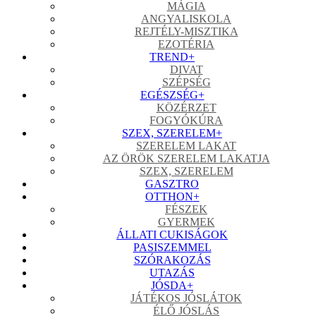
MÁGIA
ANGYALISKOLA
REJTÉLY-MISZTIKA
EZOTÉRIA
TREND
+
DIVAT
SZÉPSÉG
EGÉSZSÉG
+
KÖZÉRZET
FOGYÓKÚRA
SZEX, SZERELEM
+
SZERELEM LAKAT
AZ ÖRÖK SZERELEM LAKATJA
SZEX, SZERELEM
GASZTRO
OTTHON
+
FÉSZEK
GYERMEK
ÁLLATI CUKISÁGOK
PASISZEMMEL
SZÓRAKOZÁS
UTAZÁS
JÓSDA
+
JÁTÉKOS JÓSLÁTOK
ÉLŐ JÓSLÁS