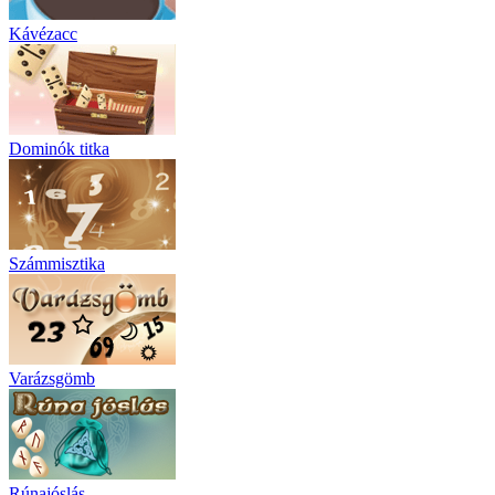
Kávézacc
Dominók titka
Számmisztika
Varázsgömb
Rúnajóslás