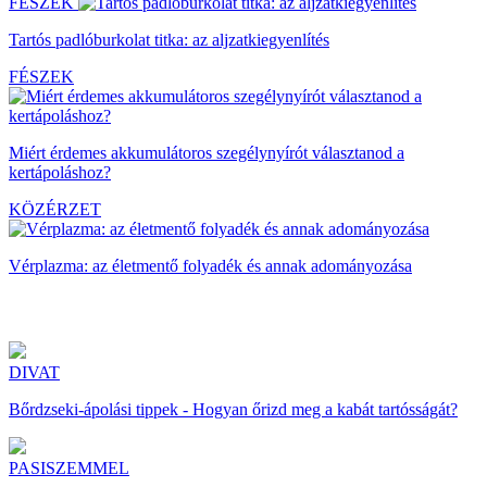
FÉSZEK
Tartós padlóburkolat titka: az aljzatkiegyenlítés
FÉSZEK
Miért érdemes akkumulátoros szegélynyírót választanod a
kertápoláshoz?
KÖZÉRZET
Vérplazma: az életmentő folyadék és annak adományozása
DIVAT
Bőrdzseki-ápolási tippek - Hogyan őrizd meg a kabát tartósságát?
PASISZEMMEL