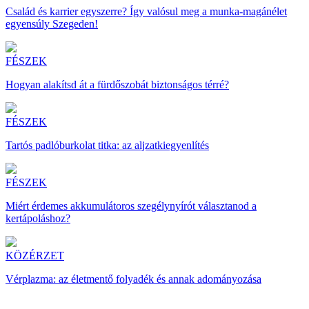
Család és karrier egyszerre? Így valósul meg a munka-magánélet
egyensúly Szegeden!
FÉSZEK
Hogyan alakítsd át a fürdőszobát biztonságos térré?
FÉSZEK
Tartós padlóburkolat titka: az aljzatkiegyenlítés
FÉSZEK
Miért érdemes akkumulátoros szegélynyírót választanod a
kertápoláshoz?
KÖZÉRZET
Vérplazma: az életmentő folyadék és annak adományozása