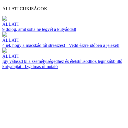
ÁLLATI CUKISÁGOK
ÁLLATI
9 dolog, amit soha ne tegyél a kutyáddal!
ÁLLATI
4 jel, hogy a macskád túl stresszes! - Vedd észre időben a jeleket!
ÁLLATI
Így válaszd ki a személyiségedhez és életstílusodhoz leginkább illő
kutyafajtát - Izgalmas útmutató