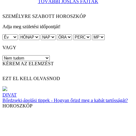
TOVÁBBI JÓSLÁS FAJTÁK
SZEMÉLYRE SZABOTT HOROSZKÓP
Adja meg születési időpontját!
VAGY
KÉREM AZ ELEMZÉST
EZT EL KELL OLVASNOD
DIVAT
Bőrdzseki-ápolási tippek - Hogyan őrizd meg a kabát tartósságát?
HOROSZKÓP