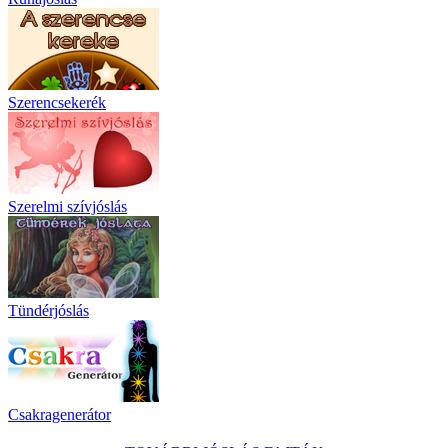
Szerencsekerék
Szerelmi szívjóslás
Tündérjóslás
Csakragenerátor