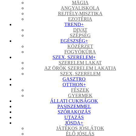
MÁGIA
ANGYALISKOLA
REJTÉLY-MISZTIKA
EZOTÉRIA
TREND
+
DIVAT
SZÉPSÉG
EGÉSZSÉG
+
KÖZÉRZET
FOGYÓKÚRA
SZEX, SZERELEM
+
SZERELEM LAKAT
AZ ÖRÖK SZERELEM LAKATJA
SZEX, SZERELEM
GASZTRO
OTTHON
+
FÉSZEK
GYERMEK
ÁLLATI CUKISÁGOK
PASISZEMMEL
SZÓRAKOZÁS
UTAZÁS
JÓSDA
+
JÁTÉKOS JÓSLÁTOK
ÉLŐ JÓSLÁS