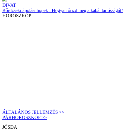
DIVAT
Bőrdzseki-ápolási tippek - Hogyan őrizd meg a kabát tartósságát?
HOROSZKÓP
ÁLTALÁNOS JELLEMZÉS >>
PÁRHOROSZKÓP >>
JÓSDA