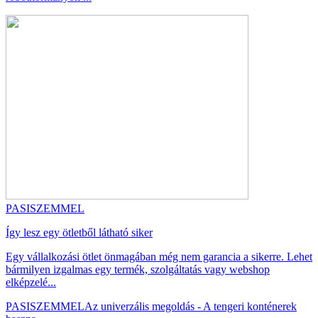
PASISZEMMEL
Így lesz egy ötletből látható siker
Egy vállalkozási ötlet önmagában még nem garancia a sikerre. Lehet
bármilyen izgalmas egy termék, szolgáltatás vagy webshop
elképzelé...
PASISZEMMEL
Az univerzális megoldás - A tengeri konténerek