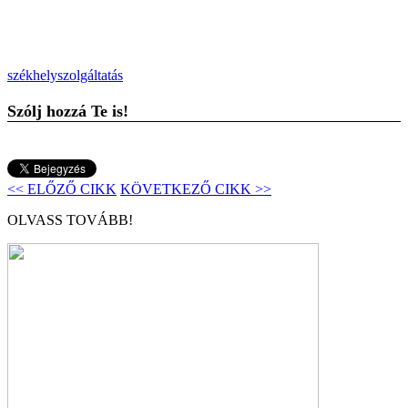
székhelyszolgáltatás
Szólj hozzá Te is!
<< ELŐZŐ CIKK
KÖVETKEZŐ CIKK >>
OLVASS TOVÁBB!