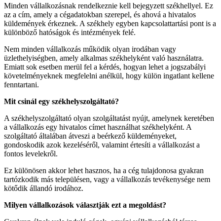
Minden vállalkozásnak rendelkeznie kell bejegyzett székhellyel. Ez
az a cím, amely a cégadatokban szerepel, és ahová a hivatalos
küldemények érkeznek. A székhely egyben kapcsolattartási pont is a
különböző hatóságok és intézmények felé.
Nem minden vállalkozás működik olyan irodában vagy
üzlethelyiségben, amely alkalmas székhelyként való használatra.
Emiatt sok esetben merül fel a kérdés, hogyan lehet a jogszabályi
követelményeknek megfelelni anélkül, hogy külön ingatlant kellene
fenntartani.
Mit csinál egy székhelyszolgáltató?
A székhelyszolgáltató olyan szolgáltatást nyújt, amelynek keretében
a vállalkozás egy hivatalos címet használhat székhelyként. A
szolgáltató általában átveszi a beérkező küldeményeket,
gondoskodik azok kezeléséről, valamint értesíti a vállalkozást a
fontos levelekről.
Ez különösen akkor lehet hasznos, ha a cég tulajdonosa gyakran
tartózkodik más településen, vagy a vállalkozás tevékenysége nem
kötődik állandó irodához.
Milyen vállalkozások választják ezt a megoldást?