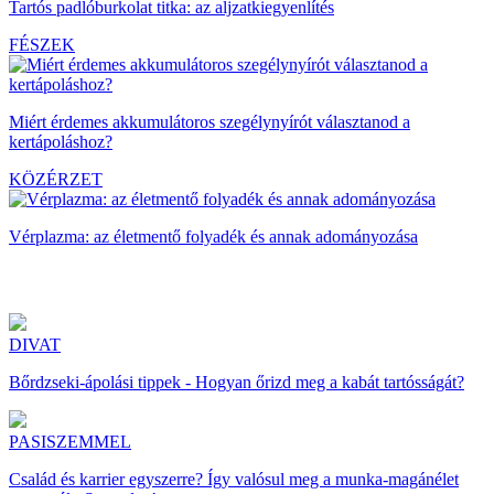
Tartós padlóburkolat titka: az aljzatkiegyenlítés
FÉSZEK
Miért érdemes akkumulátoros szegélynyírót választanod a
kertápoláshoz?
KÖZÉRZET
Vérplazma: az életmentő folyadék és annak adományozása
DIVAT
Bőrdzseki-ápolási tippek - Hogyan őrizd meg a kabát tartósságát?
PASISZEMMEL
Család és karrier egyszerre? Így valósul meg a munka-magánélet