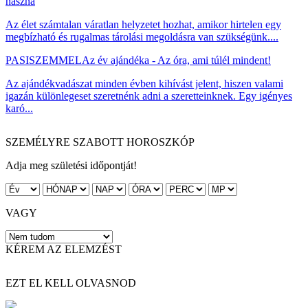
haszna
Az élet számtalan váratlan helyzetet hozhat, amikor hirtelen egy
megbízható és rugalmas tárolási megoldásra van szükségünk....
PASISZEMMEL
Az év ajándéka - Az óra, ami túlél mindent!
Az ajándékvadászat minden évben kihívást jelent, hiszen valami
igazán különlegeset szeretnénk adni a szeretteinknek. Egy igényes
karó...
SZEMÉLYRE SZABOTT HOROSZKÓP
Adja meg születési időpontját!
VAGY
KÉREM AZ ELEMZÉST
EZT EL KELL OLVASNOD