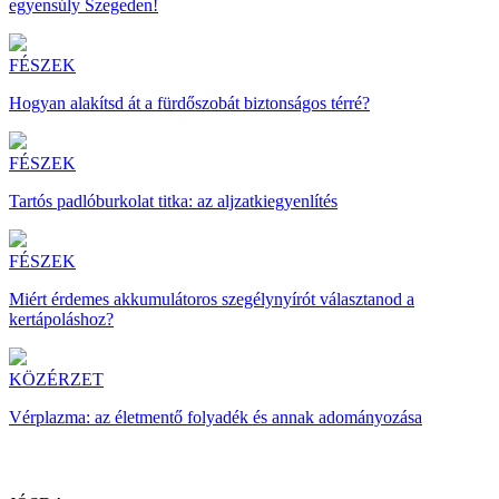
egyensúly Szegeden!
FÉSZEK
Hogyan alakítsd át a fürdőszobát biztonságos térré?
FÉSZEK
Tartós padlóburkolat titka: az aljzatkiegyenlítés
FÉSZEK
Miért érdemes akkumulátoros szegélynyírót választanod a
kertápoláshoz?
KÖZÉRZET
Vérplazma: az életmentő folyadék és annak adományozása