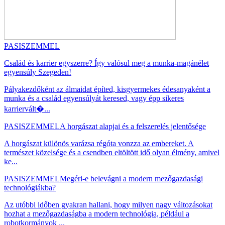
PASISZEMMEL
Család és karrier egyszerre? Így valósul meg a munka-magánélet
egyensúly Szegeden!
Pályakezdőként az álmaidat építed, kisgyermekes édesanyaként a
munka és a család egyensúlyát keresed, vagy épp sikeres
karriervált�...
PASISZEMMEL
A horgászat alapjai és a felszerelés jelentősége
A horgászat különös varázsa régóta vonzza az embereket. A
természet közelsége és a csendben eltöltött idő olyan élmény, amivel
ke...
PASISZEMMEL
Megéri-e belevágni a modern mezőgazdasági
technológiákba?
Az utóbbi időben gyakran hallani, hogy milyen nagy változásokat
hozhat a mezőgazdaságba a modern technológia, például a
robotkormányok ...