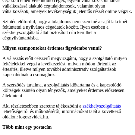
Gyakran élnek vele induló cégek, egyéni vállalkozásból társas
vállalkozássá alakuló cégtulajdonosok, valamint olyan
vállalkozások, amelyek tevékenységük jelentős részét online végzik.
Szintén előfordul, hogy a tulajdonos nem szeretné a saját lakcímét
feltüntetni a nyilvános cégadatok között. Ilyen esetben a
székhelyszolgáltató által biztosított cím kerülhet a
cégnyilvántartásba.
Milyen szempontokat érdemes figyelembe venni?
A választás előtt célszerű megvizsgálni, hogy a szolgáltató milyen
feltételekkel végzi a levélkezelést, milyen módon történik az
értesítés, illetve milyen további adminisztratív szolgáltatások
kapcsolódnak a csomaghoz.
A szerződés tartalma, a szolgáltatás időtartama és a kapcsolódó
költségek szintén olyan tényezők, amelyeket érdemes előzetesen
áttekinteni.
Aki részletesebben szeretne tájékozódni a
székhelyszolgáltatás
lehetőségeiről és működéséről, információkat talál a következő
oldalon: logoszvidek.hu.
Több mint egy postacím