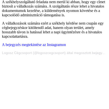
A székhelyszolgáltató feladata nem merül ki abban, hogy egy címet
biztosít a vállalkozás számára. A szolgáltatás része lehet a hivatalos
dokumentumok kezelése, a küldemények nyomon követése és a
kapcsolódó adminisztráció támogatása is.
A vállalkozások számára ezért a székhely kérdése nem csupán egy
cégbejegyzéskor kitöltendő adat, hanem olyan terület, amely
hosszabb távon is hatással lehet a napi ügyintézésre és a hivatalos
kapcsolattartásra.
A bejegyzés megtekintése az Instagramon
Logosz Cégcsoport (@logoszcegcsoport) által megosztott bejegyzés