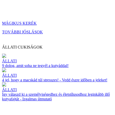
MÁGIKUS KERÉK
TOVÁBBI JÓSLÁSOK
ÁLLATI CUKISÁGOK
ÁLLATI
9 dolog, amit soha ne tegyél a kutyáddal!
ÁLLATI
4 jel, hogy a macskád túl stresszes! - Vedd észre időben a jeleket!
ÁLLATI
Így válaszd ki a személyiségedhez és életstílusodhoz leginkább illő
kutyafajtát - Izgalmas útmutató