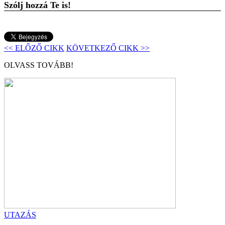
Szólj hozzá Te is!
<< ELŐZŐ CIKK
KÖVETKEZŐ CIKK >>
OLVASS TOVÁBB!
UTAZÁS