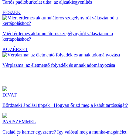
Tartós padlóburkolat titka: az aljzatkiegyenlítés
FÉSZEK
Miért érdemes akkumulátoros szegélynyírót választanod a
kertápoláshoz?
KÖZÉRZET
Vérplazma: az életmentő folyadék és annak adományozása
DIVAT
Bőrdzseki-ápolási tippek - Hogyan őrizd meg a kabát tartósságát?
PASISZEMMEL
Család és karrier egyszerre? Így valósul meg a munka-magánélet