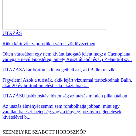
UTAZÁS
Ritka kártevő szaporodik a városi zöldövezetben
Olten városában egy nem kívánt látogató jelent meg: a Caenoplana
variegata nevű laposféreg, amely Ausztráliából és Új-Zélandról sz...
UTAZÁS
Akár börtön is fenyegetheti azt, aki Balira utazik
Figyelem! Azok a turisták, akik lejárt vízummal tartózkodnak Balin,
akár 20 év börtönbüntetést is kockáztatnak....
UTAZÁS
Utasbiztosítás: biztonság az utazás minden pillanatában
Az utazás élményét semmi sem rombolhatja jobban, mint egy
váratlan baleset, betegség vagy a tényleg pozitív meglepetések
kivételével b...
SZEMÉLYRE SZABOTT HOROSZKÓP