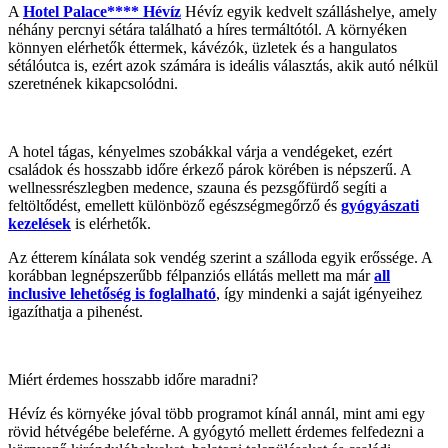
A
Hotel Palace**** Hévíz
Hévíz egyik kedvelt szálláshelye, amely
néhány percnyi sétára található a híres termáltótól. A környéken
könnyen elérhetők éttermek, kávézók, üzletek és a hangulatos
sétálóutca is, ezért azok számára is ideális választás, akik autó nélkül
szeretnének kikapcsolódni.
A hotel tágas, kényelmes szobákkal várja a vendégeket, ezért
családok és hosszabb időre érkező párok körében is népszerű. A
wellnessrészlegben medence, szauna és pezsgőfürdő segíti a
feltöltődést, emellett különböző egészségmegőrző és
gyógyászati
kezelések
is elérhetők.
Az étterem kínálata sok vendég szerint a szálloda egyik erőssége. A
korábban legnépszerűbb félpanziós ellátás mellett ma már
all
inclusive lehetőség is foglalható
, így mindenki a saját igényeihez
igazíthatja a pihenést.
Miért érdemes hosszabb időre maradni?
Hévíz és környéke jóval több programot kínál annál, mint ami egy
rövid hétvégébe beleférne. A gyógytó mellett érdemes felfedezni a