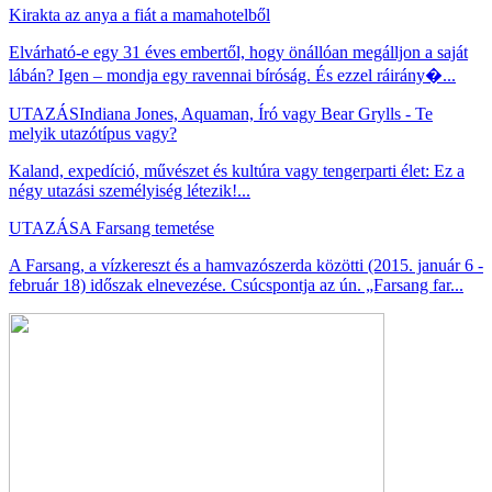
Kirakta az anya a fiát a mamahotelből
Elvárható-e egy 31 éves embertől, hogy önállóan megálljon a saját
lábán? Igen – mondja egy ravennai bíróság. És ezzel ráirány�...
UTAZÁS
Indiana Jones, Aquaman, Író vagy Bear Grylls - Te
melyik utazótípus vagy?
Kaland, expedíció, művészet és kultúra vagy tengerparti élet: Ez a
négy utazási személyiség létezik!...
UTAZÁS
A Farsang temetése
A Farsang, a vízkereszt és a hamvazószerda közötti (2015. január 6 -
február 18) időszak elnevezése. Csúcspontja az ún. „Farsang far...