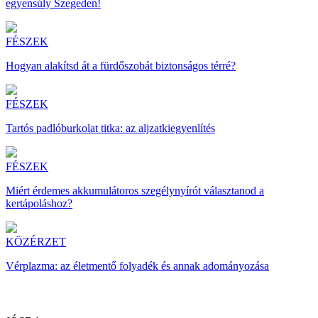
egyensúly Szegeden!
FÉSZEK
Hogyan alakítsd át a fürdőszobát biztonságos térré?
FÉSZEK
Tartós padlóburkolat titka: az aljzatkiegyenlítés
FÉSZEK
Miért érdemes akkumulátoros szegélynyírót választanod a
kertápoláshoz?
KÖZÉRZET
Vérplazma: az életmentő folyadék és annak adományozása