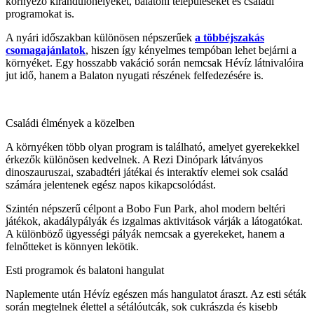
környező kirándulóhelyeket, balatoni településeket és családi
programokat is.
A nyári időszakban különösen népszerűek
a többéjszakás
csomagajánlatok
, hiszen így kényelmes tempóban lehet bejárni a
környéket. Egy hosszabb vakáció során nemcsak Hévíz látnivalóira
jut idő, hanem a Balaton nyugati részének felfedezésére is.
Családi élmények a közelben
A környéken több olyan program is található, amelyet gyerekekkel
érkezők különösen kedvelnek. A Rezi Dinópark látványos
dinoszauruszai, szabadtéri játékai és interaktív elemei sok család
számára jelentenek egész napos kikapcsolódást.
Szintén népszerű célpont a Bobo Fun Park, ahol modern beltéri
játékok, akadálypályák és izgalmas aktivitások várják a látogatókat.
A különböző ügyességi pályák nemcsak a gyerekeket, hanem a
felnőtteket is könnyen lekötik.
Esti programok és balatoni hangulat
Naplemente után Hévíz egészen más hangulatot áraszt. Az esti séták
során megtelnek élettel a sétálóutcák, sok cukrászda és kisebb