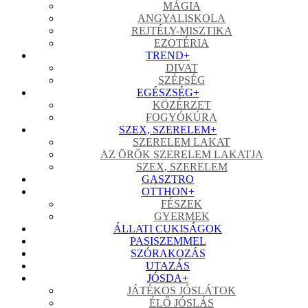
MÁGIA
ANGYALISKOLA
REJTÉLY-MISZTIKA
EZOTÉRIA
TREND
+
DIVAT
SZÉPSÉG
EGÉSZSÉG
+
KÖZÉRZET
FOGYÓKÚRA
SZEX, SZERELEM
+
SZERELEM LAKAT
AZ ÖRÖK SZERELEM LAKATJA
SZEX, SZERELEM
GASZTRO
OTTHON
+
FÉSZEK
GYERMEK
ÁLLATI CUKISÁGOK
PASISZEMMEL
SZÓRAKOZÁS
UTAZÁS
JÓSDA
+
JÁTÉKOS JÓSLÁTOK
ÉLŐ JÓSLÁS