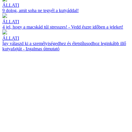
ÁLLATI
9 dolog, amit soha ne tegyél a kutyáddal!
ÁLLATI
4 jel, hogy a macskád túl stresszes! - Vedd észre időben a jeleket!
ÁLLATI
Így válaszd ki a személyiségedhez és életstílusodhoz leginkább illő
kutyafajtát - Izgalmas útmutató