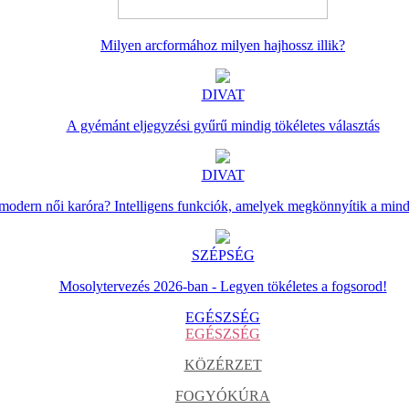
Milyen arcformához milyen hajhossz illik?
DIVAT
A gyémánt eljegyzési gyűrű mindig tökéletes választás
DIVAT
 modern női karóra? Intelligens funkciók, amelyek megkönnyítik a min
SZÉPSÉG
Mosolytervezés 2026-ban - Legyen tökéletes a fogsorod!
EGÉSZSÉG
EGÉSZSÉG
KÖZÉRZET
FOGYÓKÚRA