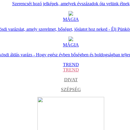
Szerencsét hozó jelképek, amelyek évszázadok óta velünk élnek
MÁGIA
sdi varázslat, amely szerelmet, bőséget, jóslatot hoz neked - Élj Pünkö
MÁGIA
ösdi áldás varázs - Hogy egész évben bőségben és boldogságban telje
TREND
TREND
DIVAT
SZÉPSÉG