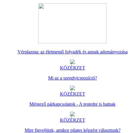
Vérplazma: az életmentő folyadék és annak adományozása
KÖZÉRZET
Mi az a szendvicspozíció?
KÖZÉRZET
Mérgező párkapcsolatok - A testedre is hatnak
KÖZÉRZET
Mire figyeljünk, amikor pilates képzést választunk?