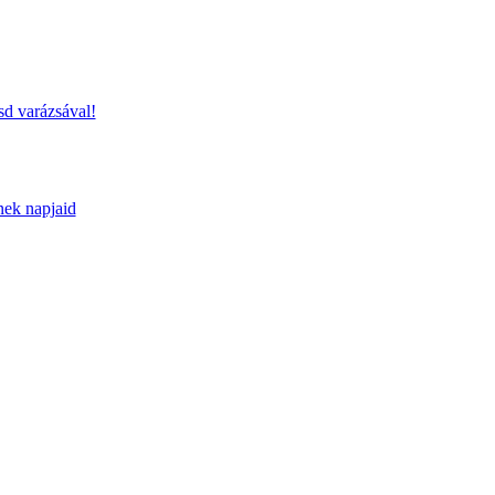
sd varázsával!
nek napjaid