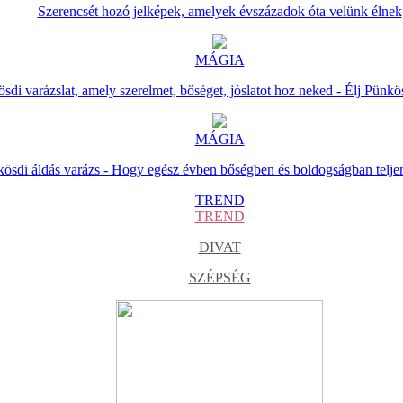
Szerencsét hozó jelképek, amelyek évszázadok óta velünk élnek
MÁGIA
sdi varázslat, amely szerelmet, bőséget, jóslatot hoz neked - Élj Pünkö
MÁGIA
ösdi áldás varázs - Hogy egész évben bőségben és boldogságban telje
TREND
TREND
DIVAT
SZÉPSÉG