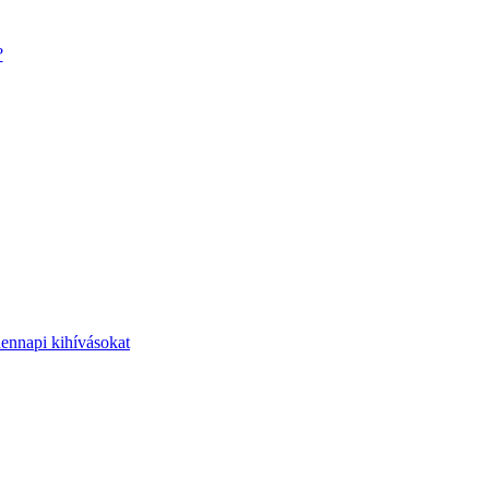
?
dennapi kihívásokat