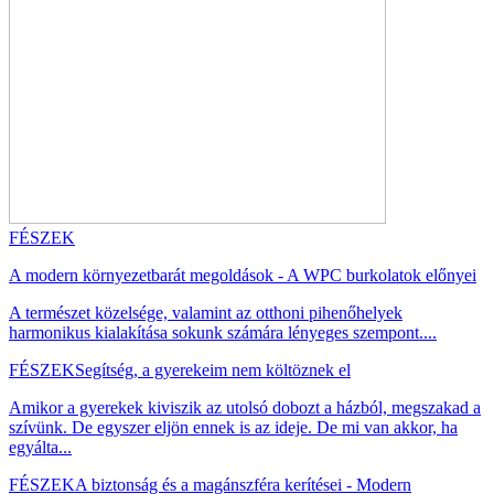
FÉSZEK
A modern környezetbarát megoldások - A WPC burkolatok előnyei
A természet közelsége, valamint az otthoni pihenőhelyek
harmonikus kialakítása sokunk számára lényeges szempont....
FÉSZEK
Segítség, a gyerekeim nem költöznek el
Amikor a gyerekek kiviszik az utolsó dobozt a házból, megszakad a
szívünk. De egyszer eljön ennek is az ideje. De mi van akkor, ha
egyálta...
FÉSZEK
A biztonság és a magánszféra kerítései - Modern