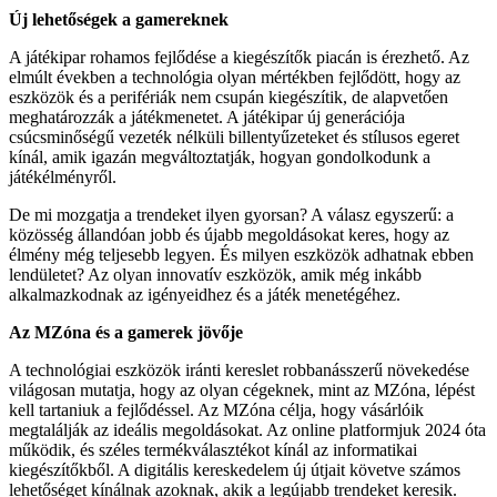
Új lehetőségek a gamereknek
A játékipar rohamos fejlődése a kiegészítők piacán is érezhető. Az
elmúlt években a technológia olyan mértékben fejlődött, hogy az
eszközök és a perifériák nem csupán kiegészítik, de alapvetően
meghatározzák a játékmenetet. A játékipar új generációja
csúcsminőségű vezeték nélküli billentyűzeteket és stílusos egeret
kínál, amik igazán megváltoztatják, hogyan gondolkodunk a
játékélményről.
De mi mozgatja a trendeket ilyen gyorsan? A válasz egyszerű: a
közösség állandóan jobb és újabb megoldásokat keres, hogy az
élmény még teljesebb legyen. És milyen eszközök adhatnak ebben
lendületet? Az olyan innovatív eszközök, amik még inkább
alkalmazkodnak az igényeidhez és a játék menetégéhez.
Az MZóna és a gamerek jövője
A technológiai eszközök iránti kereslet robbanásszerű növekedése
világosan mutatja, hogy az olyan cégeknek, mint az MZóna, lépést
kell tartaniuk a fejlődéssel. Az MZóna célja, hogy vásárlóik
megtalálják az ideális megoldásokat. Az online platformjuk 2024 óta
működik, és széles termékválasztékot kínál az informatikai
kiegészítőkből. A digitális kereskedelem új útjait követve számos
lehetőséget kínálnak azoknak, akik a legújabb trendeket keresik.