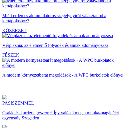
Miért érdemes akkumulátoros szegélynyírót választanod a
kertápoláshoz?
KÖZÉRZET
Vérplazma: az életmentő folyadék és annak adományozása
FÉSZEK
A modern környezetbarát megoldások - A WPC burkolatok előnyei
PASISZEMMEL
Család és karrier egyszerre? Így valósul meg a munka-magánélet
egyensúly Szegeden!