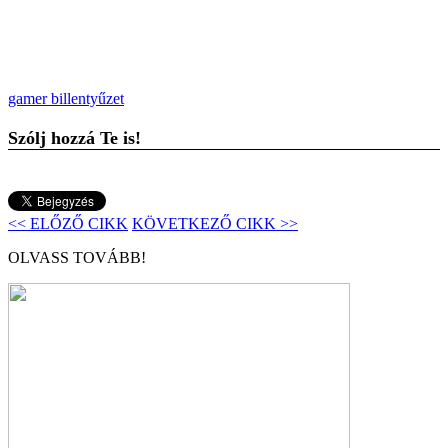
gamer billentyűzet
Szólj hozzá Te is!
<< ELŐZŐ CIKK
KÖVETKEZŐ CIKK >>
OLVASS TOVÁBB!