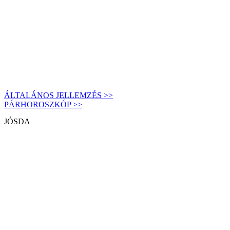
ÁLTALÁNOS JELLEMZÉS >>
PÁRHOROSZKÓP >>
JÓSDA