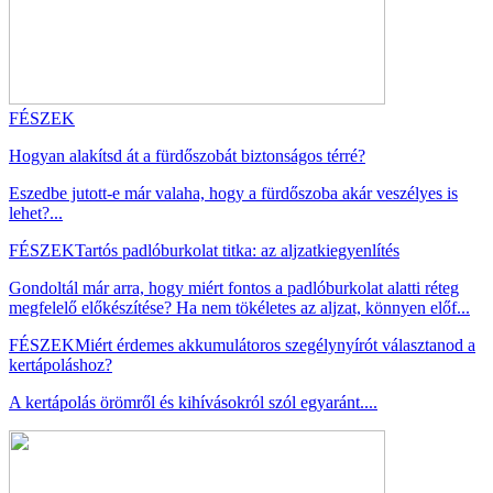
FÉSZEK
Hogyan alakítsd át a fürdőszobát biztonságos térré?
Eszedbe jutott-e már valaha, hogy a fürdőszoba akár veszélyes is
lehet?...
FÉSZEK
Tartós padlóburkolat titka: az aljzatkiegyenlítés
Gondoltál már arra, hogy miért fontos a padlóburkolat alatti réteg
megfelelő előkészítése? Ha nem tökéletes az aljzat, könnyen előf...
FÉSZEK
Miért érdemes akkumulátoros szegélynyírót választanod a
kertápoláshoz?
A kertápolás örömről és kihívásokról szól egyaránt....