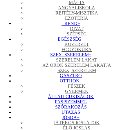
MÁGIA
ANGYALISKOLA
REJTÉLY-MISZTIKA
EZOTÉRIA
TREND
+
DIVAT
SZÉPSÉG
EGÉSZSÉG
+
KÖZÉRZET
FOGYÓKÚRA
SZEX, SZERELEM
+
SZERELEM LAKAT
AZ ÖRÖK SZERELEM LAKATJA
SZEX, SZERELEM
GASZTRO
OTTHON
+
FÉSZEK
GYERMEK
ÁLLATI CUKISÁGOK
PASISZEMMEL
SZÓRAKOZÁS
UTAZÁS
JÓSDA
+
JÁTÉKOS JÓSLÁTOK
ÉLŐ JÓSLÁS