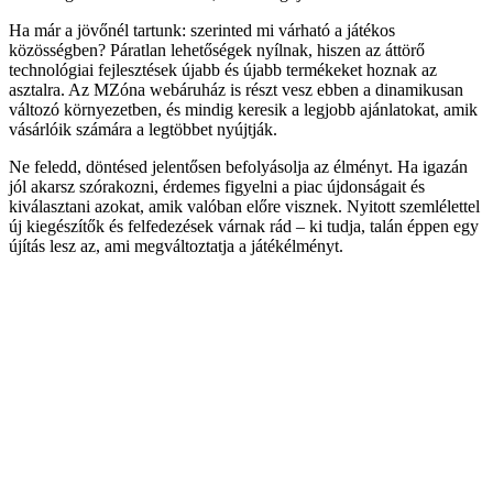
Ha már a jövőnél tartunk: szerinted mi várható a játékos
közösségben? Páratlan lehetőségek nyílnak, hiszen az áttörő
technológiai fejlesztések újabb és újabb termékeket hoznak az
asztalra. Az MZóna webáruház is részt vesz ebben a dinamikusan
változó környezetben, és mindig keresik a legjobb ajánlatokat, amik
vásárlóik számára a legtöbbet nyújtják.
Ne feledd, döntésed jelentősen befolyásolja az élményt. Ha igazán
jól akarsz szórakozni, érdemes figyelni a piac újdonságait és
kiválasztani azokat, amik valóban előre visznek. Nyitott szemlélettel
új kiegészítők és felfedezések várnak rád – ki tudja, talán éppen egy
újítás lesz az, ami megváltoztatja a játékélményt.