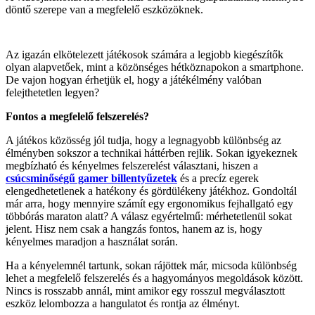
döntő szerepe van a megfelelő eszközöknek.
Az igazán elkötelezett játékosok számára a legjobb kiegészítők
olyan alapvetőek, mint a közönséges hétköznapokon a smartphone.
De vajon hogyan érhetjük el, hogy a játékélmény valóban
felejthetetlen legyen?
Fontos a megfelelő felszerelés?
A játékos közösség jól tudja, hogy a legnagyobb különbség az
élményben sokszor a technikai háttérben rejlik. Sokan igyekeznek
megbízható és kényelmes felszerelést választani, hiszen a
csúcsminőségű gamer billentyűzetek
és a precíz egerek
elengedhetetlenek a hatékony és gördülékeny játékhoz. Gondoltál
már arra, hogy mennyire számít egy ergonomikus fejhallgató egy
többórás maraton alatt? A válasz egyértelmű: mérhetetlenül sokat
jelent. Hisz nem csak a hangzás fontos, hanem az is, hogy
kényelmes maradjon a használat során.
Ha a kényelemnél tartunk, sokan rájöttek már, micsoda különbség
lehet a megfelelő felszerelés és a hagyományos megoldások között.
Nincs is rosszabb annál, mint amikor egy rosszul megválasztott
eszköz lelombozza a hangulatot és rontja az élményt.