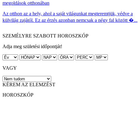
megoldások otthonában
Az otthon az a hely, ahol a saját világunkat megteremtjük, védve a
külvilág zajától. Ez az érzés azonban nemcsak a négy fal között �...
SZEMÉLYRE SZABOTT HOROSZKÓP
Adja meg születési időpontját!
VAGY
KÉREM AZ ELEMZÉST
HOROSZKÓP