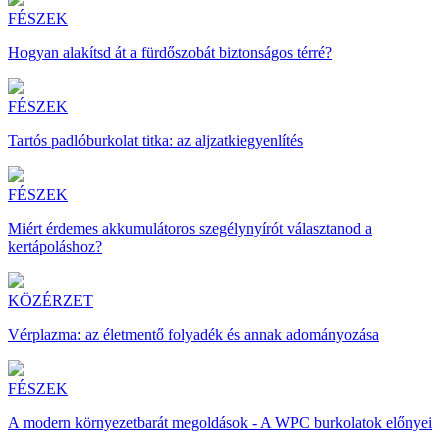
FÉSZEK
Hogyan alakítsd át a fürdőszobát biztonságos térré?
FÉSZEK
Tartós padlóburkolat titka: az aljzatkiegyenlítés
FÉSZEK
Miért érdemes akkumulátoros szegélynyírót választanod a
kertápoláshoz?
KÖZÉRZET
Vérplazma: az életmentő folyadék és annak adományozása
FÉSZEK
A modern környezetbarát megoldások - A WPC burkolatok előnyei