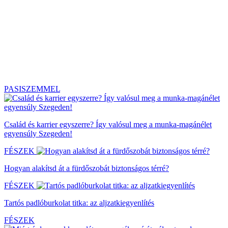
PASISZEMMEL
Család és karrier egyszerre? Így valósul meg a munka-magánélet
egyensúly Szegeden!
FÉSZEK
Hogyan alakítsd át a fürdőszobát biztonságos térré?
FÉSZEK
Tartós padlóburkolat titka: az aljzatkiegyenlítés
FÉSZEK