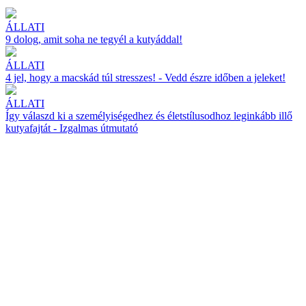
ÁLLATI
9 dolog, amit soha ne tegyél a kutyáddal!
ÁLLATI
4 jel, hogy a macskád túl stresszes! - Vedd észre időben a jeleket!
ÁLLATI
Így válaszd ki a személyiségedhez és életstílusodhoz leginkább illő
kutyafajtát - Izgalmas útmutató