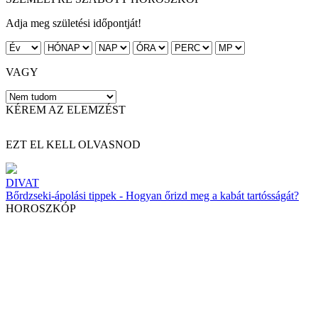
Adja meg születési időpontját!
VAGY
KÉREM AZ ELEMZÉST
EZT EL KELL OLVASNOD
DIVAT
Bőrdzseki-ápolási tippek - Hogyan őrizd meg a kabát tartósságát?
HOROSZKÓP