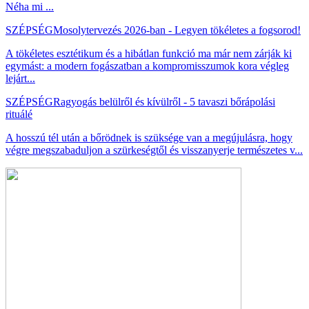
Néha mi ...
SZÉPSÉG
Mosolytervezés 2026-ban - Legyen tökéletes a fogsorod!
A tökéletes esztétikum és a hibátlan funkció ma már nem zárják ki
egymást: a modern fogászatban a kompromisszumok kora végleg
lejárt...
SZÉPSÉG
Ragyogás belülről és kívülről - 5 tavaszi bőrápolási
rituálé
A hosszú tél után a bőrödnek is szüksége van a megújulásra, hogy
végre megszabaduljon a szürkeségtől és visszanyerje természetes v...