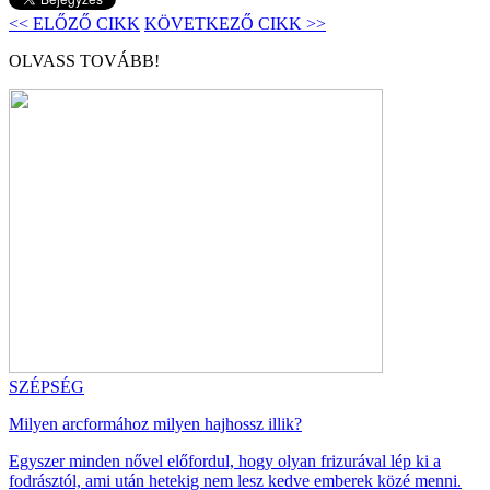
<< ELŐZŐ CIKK
KÖVETKEZŐ CIKK >>
OLVASS TOVÁBB!
SZÉPSÉG
Milyen arcformához milyen hajhossz illik?
Egyszer minden nővel előfordul, hogy olyan frizurával lép ki a
fodrásztól, ami után hetekig nem lesz kedve emberek közé menni.