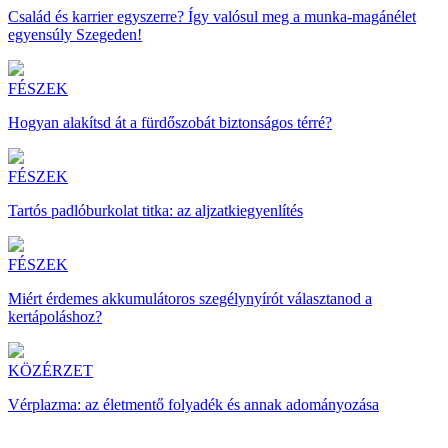
Család és karrier egyszerre? Így valósul meg a munka-magánélet
egyensúly Szegeden!
FÉSZEK
Hogyan alakítsd át a fürdőszobát biztonságos térré?
FÉSZEK
Tartós padlóburkolat titka: az aljzatkiegyenlítés
FÉSZEK
Miért érdemes akkumulátoros szegélynyírót választanod a
kertápoláshoz?
KÖZÉRZET
Vérplazma: az életmentő folyadék és annak adományozása