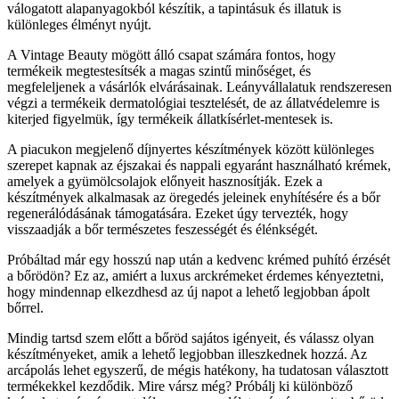
válogatott alapanyagokból készítik, a tapintásuk és illatuk is
különleges élményt nyújt.
A Vintage Beauty mögött álló csapat számára fontos, hogy
termékeik megtestesítsék a magas szintű minőséget, és
megfeleljenek a vásárlók elvárásainak. Leányvállalatuk rendszeresen
végzi a termékeik dermatológiai tesztelését, de az állatvédelemre is
kiterjed figyelmük, így termékeik állatkísérlet-mentesek is.
A piacukon megjelenő díjnyertes készítmények között különleges
szerepet kapnak az éjszakai és nappali egyaránt használható krémek,
amelyek a gyümölcsolajok előnyeit hasznosítják. Ezek a
készítmények alkalmasak az öregedés jeleinek enyhítésére és a bőr
regenerálódásának támogatására. Ezeket úgy tervezték, hogy
visszaadják a bőr természetes feszességét és élénkségét.
Próbáltad már egy hosszú nap után a kedvenc krémed puhító érzését
a bőrödön? Ez az, amiért a luxus arckrémeket érdemes kényeztetni,
hogy mindennap elkezdhesd az új napot a lehető legjobban ápolt
bőrrel.
Mindig tartsd szem előtt a bőröd sajátos igényeit, és válassz olyan
készítményeket, amik a lehető legjobban illeszkednek hozzá. Az
arcápolás lehet egyszerű, de mégis hatékony, ha tudatosan választott
termékekkel kezdődik. Mire vársz még? Próbálj ki különböző