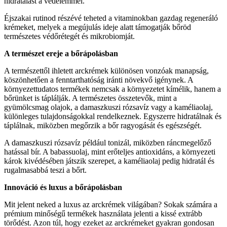
hidratálást a védelemmel.
Éjszakai rutinod részévé teheted a vitaminokban gazdag regeneráló
krémeket, melyek a megújulás ideje alatt támogatják bőröd
természetes védőrétegét és mikrobiomját.
A természet ereje a bőrápolásban
A természettől ihletett arckrémek különösen vonzóak manapság,
köszönhetően a fenntarthatóság iránti növekvő igénynek. A
környezettudatos termékek nemcsak a környezetet kímélik, hanem a
bőrünket is táplálják. A természetes összetevők, mint a
gyümölcsmag olajok, a damaszkuszi rózsavíz vagy a kaméliaolaj,
különleges tulajdonságokkal rendelkeznek. Egyszerre hidratálnak és
táplálnak, miközben megőrzik a bőr ragyogását és egészségét.
A damaszkuszi rózsavíz például tonizál, miközben ráncmegelőző
hatással bír. A babassuolaj, mint erőteljes antioxidáns, a környezeti
károk kivédésében játszik szerepet, a kaméliaolaj pedig hidratál és
rugalmasabbá teszi a bőrt.
Innováció és luxus a bőrápolásban
Mit jelent neked a luxus az arckrémek világában? Sokak számára a
prémium minőségű termékek használata jelenti a kissé extrább
törődést. Azon túl, hogy ezeket az arckrémeket gyakran gondosan