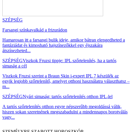
SZÉPSÉG
Farsangi színkavalkád a frizurádon
Hamarosan itt a farsangi bulik ideje, amikor bátran elengedheted a
fantáziádat és kimosható hajszínezőkkel egy éjszakára
átszínezheted...
SZÉPSÉG
Viszkok Fruzsi tippje: IPL szőrtelenítés, ha a tartós
simaság a cél
Viszkok Fruzsi szerint a Braun Skin i-expert IPL 7 készülék az
egyik legjobb szőrtelenítő, amelyet otthoni használatra választhatsz –
m...
SZÉPSÉG
Nyári simaság: tartós szőrtelenítés otthon IPL-lel
A tartós szőrtelenítés otthon egyre népszerűbb megoldássá válik,
hiszen sokan szeretnének megszabadulni a mindennapos borotválás
vagy...
SZEMÉLYRE SZABOTT HOROSZKÓP