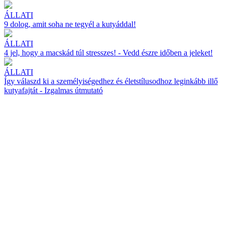
ÁLLATI
9 dolog, amit soha ne tegyél a kutyáddal!
ÁLLATI
4 jel, hogy a macskád túl stresszes! - Vedd észre időben a jeleket!
ÁLLATI
Így válaszd ki a személyiségedhez és életstílusodhoz leginkább illő
kutyafajtát - Izgalmas útmutató