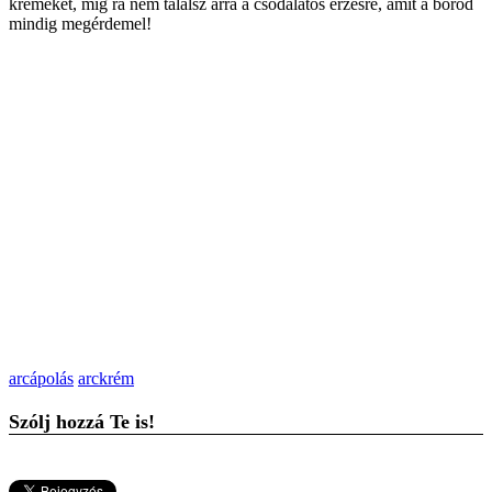
krémeket, míg rá nem találsz arra a csodálatos érzésre, amit a bőröd
mindig megérdemel!
arcápolás
arckrém
Szólj hozzá Te is!