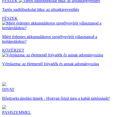
FÉSZEK
Tartós padlóburkolat titka: az aljzatkiegyenlítés
FÉSZEK
Miért érdemes akkumulátoros szegélynyírót választanod a
kertápoláshoz?
KÖZÉRZET
Vérplazma: az életmentő folyadék és annak adományozása
DIVAT
Bőrdzseki-ápolási tippek - Hogyan őrizd meg a kabát tartósságát?
PASISZEMMEL