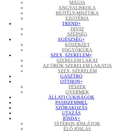
MÁGIA
ANGYALISKOLA
REJTÉLY-MISZTIKA
EZOTÉRIA
TREND
+
DIVAT
SZÉPSÉG
EGÉSZSÉG
+
KÖZÉRZET
FOGYÓKÚRA
SZEX, SZERELEM
+
SZERELEM LAKAT
AZ ÖRÖK SZERELEM LAKATJA
SZEX, SZERELEM
GASZTRO
OTTHON
+
FÉSZEK
GYERMEK
ÁLLATI CUKISÁGOK
PASISZEMMEL
SZÓRAKOZÁS
UTAZÁS
JÓSDA
+
JÁTÉKOS JÓSLÁTOK
ÉLŐ JÓSLÁS