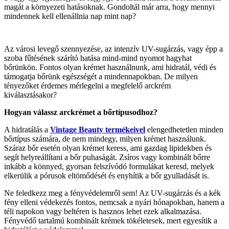
magát a környezeti hatásoknak. Gondoltál már arra, hogy mennyi
mindennek kell ellenállnia nap mint nap?
Az városi levegő szennyezése, az intenzív UV-sugárzás, vagy épp a
szoba fűtésének szárító hatása mind-mind nyomot hagyhat
bőrünkön. Fontos olyan krémet használnunk, ami hidratál, védi és
támogatja bőrünk egészségét a mindennapokban. De milyen
tényezőket érdemes mérlegelni a megfelelő arckrém
kiválasztásakor?
Hogyan válassz arckrémet a bőrtípusodhoz?
A hidratálás a
Vintage Beauty termékeivel
elengedhetetlen minden
bőrtípus számára, de nem mindegy, milyen krémet használunk.
Száraz bőr esetén olyan krémet keress, ami gazdag lipidekben és
segít helyreállítani a bőr puhaságát. Zsíros vagy kombinált bőrre
inkább a könnyed, gyorsan felszívódó formulákat keresd, melyek
elkerülik a pórusok eltömődését és enyhítik a bőr gyulladását is.
Ne feledkezz meg a fényvédelemről sem! Az UV-sugárzás és a kék
fény elleni védekezés fontos, nemcsak a nyári hónapokban, hanem a
téli napokon vagy beltéren is hasznos lehet ezek alkalmazása.
Fényvédő tartalmú kombinált krémek tökéletesek, mert egyesítik a