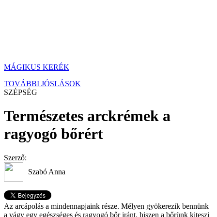
MÁGIKUS KERÉK
TOVÁBBI JÓSLÁSOK
SZÉPSÉG
Természetes arckrémek a
ragyogó bőrért
Szerző:
Szabó Anna
Az arcápolás a mindennapjaink része. Mélyen gyökerezik bennünk
a vágy egy egészséges és ragyogó bőr iránt, hiszen a bőrünk kiteszi