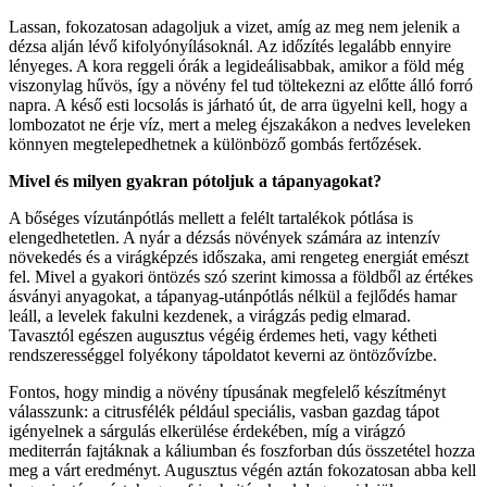
Lassan, fokozatosan adagoljuk a vizet, amíg az meg nem jelenik a
dézsa alján lévő kifolyónyílásoknál. Az időzítés legalább ennyire
lényeges. A kora reggeli órák a legideálisabbak, amikor a föld még
viszonylag hűvös, így a növény fel tud töltekezni az előtte álló forró
napra. A késő esti locsolás is járható út, de arra ügyelni kell, hogy a
lombozatot ne érje víz, mert a meleg éjszakákon a nedves leveleken
könnyen megtelepedhetnek a különböző gombás fertőzések.
Mivel és milyen gyakran pótoljuk a tápanyagokat?
A bőséges vízutánpótlás mellett a felélt tartalékok pótlása is
elengedhetetlen. A nyár a dézsás növények számára az intenzív
növekedés és a virágképzés időszaka, ami rengeteg energiát emészt
fel. Mivel a gyakori öntözés szó szerint kimossa a földből az értékes
ásványi anyagokat, a tápanyag-utánpótlás nélkül a fejlődés hamar
leáll, a levelek fakulni kezdenek, a virágzás pedig elmarad.
Tavasztól egészen augusztus végéig érdemes heti, vagy kétheti
rendszerességgel folyékony tápoldatot keverni az öntözővízbe.
Fontos, hogy mindig a növény típusának megfelelő készítményt
válasszunk: a citrusfélék például speciális, vasban gazdag tápot
igényelnek a sárgulás elkerülése érdekében, míg a virágzó
mediterrán fajtáknak a káliumban és foszforban dús összetétel hozza
meg a várt eredményt. Augusztus végén aztán fokozatosan abba kell