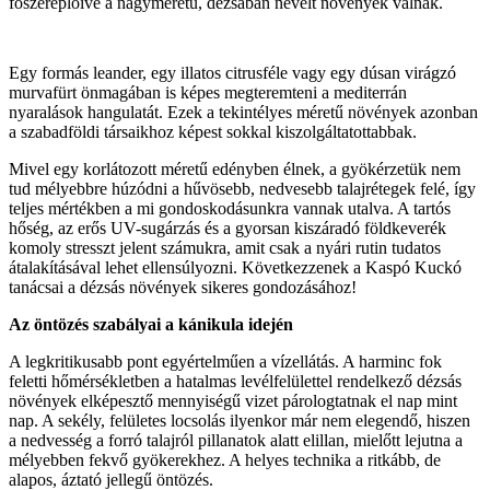
főszereplőivé a nagyméretű, dézsában nevelt növények válnak.
Egy formás leander, egy illatos citrusféle vagy egy dúsan virágzó
murvafürt önmagában is képes megteremteni a mediterrán
nyaralások hangulatát. Ezek a tekintélyes méretű növények azonban
a szabadföldi társaikhoz képest sokkal kiszolgáltatottabbak.
Mivel egy korlátozott méretű edényben élnek, a gyökérzetük nem
tud mélyebbre húzódni a hűvösebb, nedvesebb talajrétegek felé, így
teljes mértékben a mi gondoskodásunkra vannak utalva. A tartós
hőség, az erős UV-sugárzás és a gyorsan kiszáradó földkeverék
komoly stresszt jelent számukra, amit csak a nyári rutin tudatos
átalakításával lehet ellensúlyozni. Következzenek a Kaspó Kuckó
tanácsai a dézsás növények sikeres gondozásához!
Az öntözés szabályai a kánikula idején
A legkritikusabb pont egyértelműen a vízellátás. A harminc fok
feletti hőmérsékletben a hatalmas levélfelülettel rendelkező dézsás
növények elképesztő mennyiségű vizet párologtatnak el nap mint
nap. A sekély, felületes locsolás ilyenkor már nem elegendő, hiszen
a nedvesség a forró talajról pillanatok alatt elillan, mielőtt lejutna a
mélyebben fekvő gyökerekhez. A helyes technika a ritkább, de
alapos, áztató jellegű öntözés.