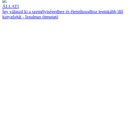
ÁLLATI
Így válaszd ki a személyiségedhez és életstílusodhoz leginkább illő
kutyafajtát - Izgalmas útmutató