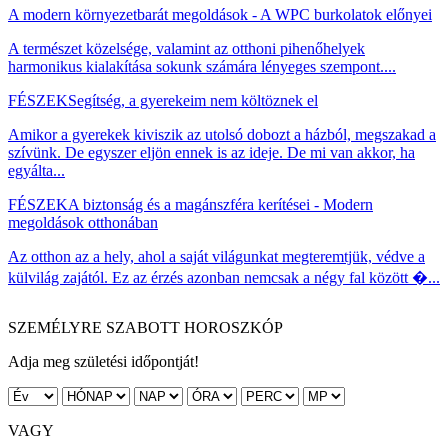
A modern környezetbarát megoldások - A WPC burkolatok előnyei
A természet közelsége, valamint az otthoni pihenőhelyek
harmonikus kialakítása sokunk számára lényeges szempont....
FÉSZEK
Segítség, a gyerekeim nem költöznek el
Amikor a gyerekek kiviszik az utolsó dobozt a házból, megszakad a
szívünk. De egyszer eljön ennek is az ideje. De mi van akkor, ha
egyálta...
FÉSZEK
A biztonság és a magánszféra kerítései - Modern
megoldások otthonában
Az otthon az a hely, ahol a saját világunkat megteremtjük, védve a
külvilág zajától. Ez az érzés azonban nemcsak a négy fal között �...
SZEMÉLYRE SZABOTT HOROSZKÓP
Adja meg születési időpontját!
VAGY