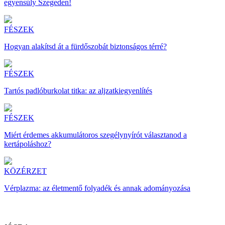
egyensúly Szegeden!
FÉSZEK
Hogyan alakítsd át a fürdőszobát biztonságos térré?
FÉSZEK
Tartós padlóburkolat titka: az aljzatkiegyenlítés
FÉSZEK
Miért érdemes akkumulátoros szegélynyírót választanod a
kertápoláshoz?
KÖZÉRZET
Vérplazma: az életmentő folyadék és annak adományozása