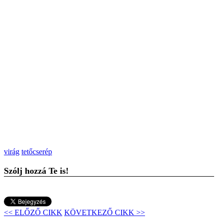
virág
tetőcserép
Szólj hozzá Te is!
<< ELŐZŐ CIKK
KÖVETKEZŐ CIKK >>