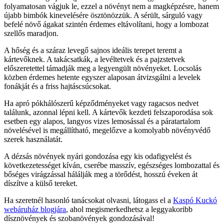
folyamatosan vágjuk le, ezzel a növényt nem a magképzésre, hanem
újabb bimbók kinevelésére ösztönözzük. A sérült, sárguló vagy
befelé növő ágakat szintén érdemes eltávolítani, hogy a lombozat
szellős maradjon.
A hőség és a száraz levegő sajnos ideális terepet teremt a
kártevőknek. A takácsatkák, a levéltetvek és a pajzstetvek
előszeretettel támadják meg a legyengült növényeket. Locsolás
közben érdemes hetente egyszer alaposan átvizsgálni a levelek
fonákját és a friss hajtáscsúcsokat.
Ha apró pókhálószerű képződményeket vagy ragacsos nedvet
találunk, azonnal lépni kell. A kártevők kezdeti felszaporodása sok
esetben egy alapos, langyos vizes lemosással és a páratartalom
növelésével is megállítható, megelőzve a komolyabb növényvédő
szerek használatát.
A dézsás növények nyári gondozása egy kis odafigyelést és
következetességet kíván, cserébe masszív, egészséges lombozattal és
bőséges virágzással hálálják meg a törődést, hosszú éveken át
díszítve a külső tereket.
Ha szeretnél hasonló tanácsokat olvasni, látogass el a
Kaspó Kuckó
webáruház blogjára
, ahol megismerkedhetsz a leggyakoribb
dísznövények és szobanövények gondozásával!