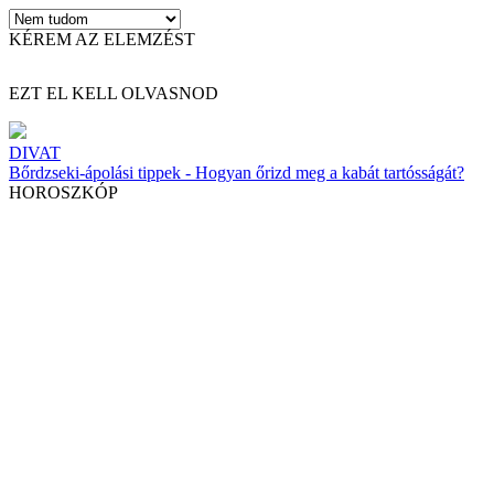
KÉREM AZ ELEMZÉST
EZT EL KELL OLVASNOD
DIVAT
Bőrdzseki-ápolási tippek - Hogyan őrizd meg a kabát tartósságát?
HOROSZKÓP