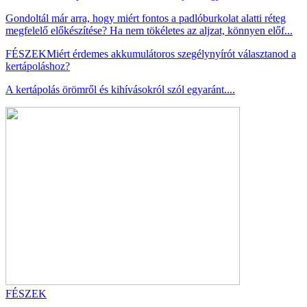
Gondoltál már arra, hogy miért fontos a padlóburkolat alatti réteg
megfelelő előkészítése? Ha nem tökéletes az aljzat, könnyen előf...
FÉSZEK
Miért érdemes akkumulátoros szegélynyírót választanod a
kertápoláshoz?
A kertápolás örömről és kihívásokról szól egyaránt....
FÉSZEK