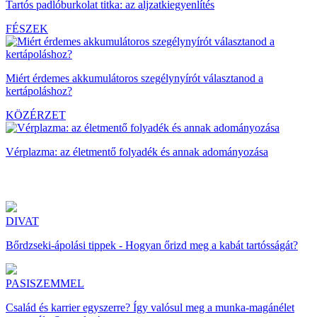
Tartós padlóburkolat titka: az aljzatkiegyenlítés
FÉSZEK
Miért érdemes akkumulátoros szegélynyírót választanod a
kertápoláshoz?
KÖZÉRZET
Vérplazma: az életmentő folyadék és annak adományozása
DIVAT
Bőrdzseki-ápolási tippek - Hogyan őrizd meg a kabát tartósságát?
PASISZEMMEL
Család és karrier egyszerre? Így valósul meg a munka-magánélet