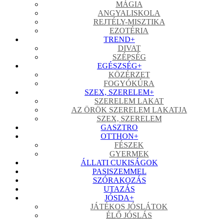
MÁGIA
ANGYALISKOLA
REJTÉLY-MISZTIKA
EZOTÉRIA
TREND
+
DIVAT
SZÉPSÉG
EGÉSZSÉG
+
KÖZÉRZET
FOGYÓKÚRA
SZEX, SZERELEM
+
SZERELEM LAKAT
AZ ÖRÖK SZERELEM LAKATJA
SZEX, SZERELEM
GASZTRO
OTTHON
+
FÉSZEK
GYERMEK
ÁLLATI CUKISÁGOK
PASISZEMMEL
SZÓRAKOZÁS
UTAZÁS
JÓSDA
+
JÁTÉKOS JÓSLÁTOK
ÉLŐ JÓSLÁS