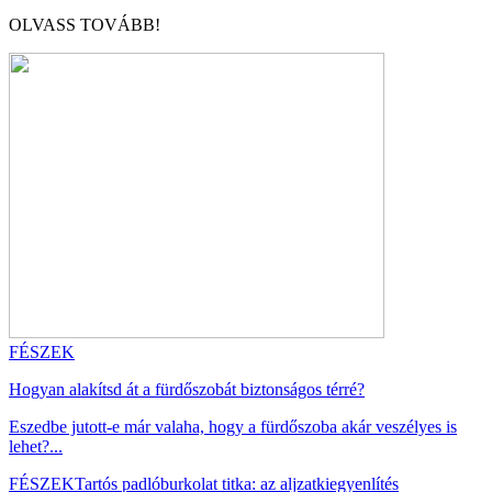
OLVASS TOVÁBB!
FÉSZEK
Hogyan alakítsd át a fürdőszobát biztonságos térré?
Eszedbe jutott-e már valaha, hogy a fürdőszoba akár veszélyes is
lehet?...
FÉSZEK
Tartós padlóburkolat titka: az aljzatkiegyenlítés