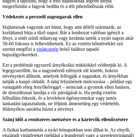
hagyni a tápozást, hogy a friss hajtásoknak legyen idejük
megerősödni a fagyok beállta és a téli pihenőidőszak előtt.
Védekezés a perzselő napsugarak ellen
Hajlamosak vagyunk azt hinni, hogy ami délről származik, az
korlátlanul bírja a tűző napot. Bár a lombozat valóban igényli a
fényt, a sötét színű műanyag vagy kerámia tartók a nyári napon akár
50-60 fokosra is felhevülhetnek. Ez az extrém hőmérséklet szó
szerint megfőzi a
virágcserép
belső falához tapadó
hajszálgyökereket.
Ezt a problémát egyszerű árnyékolási trükkökkel védhetjük ki. A
legegyszerűbb, ha a nagyméretű edények elé kisebb, bokros
növényeket állítunk, amelyek felfogják a sugarakat, és árnyékban
tartják a kaspó oldalát. A talaj felszínének mulcsozása – például egy
vastagabb réteg fenyőkéreggel – nemcsak a gyomok ellen hatásos,
de drasztikusan lassítja a víz párolgását is. Ha pedig extrém
hőhullám érkezik, és a leveleken égésnyomokat vagy tartós
lankadást tapasztalunk, ne féljünk átmenetileg egy védettebb,
félárnyékos sarokba húzni a növényt.
Szánj időt a rendszeres metszésre és a kártevők ellenőrzésére
A fizikai karbantartás a nyári hónapokban sem állhat le. Az elnyílt,
elszáradt virágfejeket (például a leandernél vagy a szerelemvirágnál)