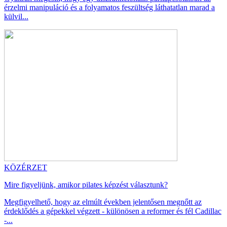
érzelmi manipuláció és a folyamatos feszültség láthatatlan marad a
külvil...
KÖZÉRZET
Mire figyeljünk, amikor pilates képzést választunk?
Megfigyelhető, hogy az elmúlt években jelentősen megnőtt az
érdeklődés a gépekkel végzett - különösen a reformer és fél Cadillac
-...