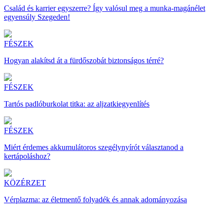
Család és karrier egyszerre? Így valósul meg a munka-magánélet
egyensúly Szegeden!
FÉSZEK
Hogyan alakítsd át a fürdőszobát biztonságos térré?
FÉSZEK
Tartós padlóburkolat titka: az aljzatkiegyenlítés
FÉSZEK
Miért érdemes akkumulátoros szegélynyírót választanod a
kertápoláshoz?
KÖZÉRZET
Vérplazma: az életmentő folyadék és annak adományozása