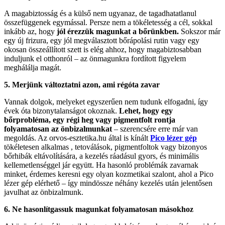
A magabiztosság és a külső nem ugyanaz, de tagadhatatlanul
összefüggenek egymással. Persze nem a tökéletesség a cél, sokkal
inkább az, hogy
jól érezzük magunkat a bőrünkben.
Sokszor már
egy új frizura, egy jól megválasztott bőrápolási rutin vagy egy
okosan összeállított szett is elég ahhoz, hogy magabiztosabban
induljunk el otthonról – az önmagunkra fordított figyelem
meghálálja magát.
5. Merjünk változtatni azon, ami régóta zavar
Vannak dolgok, melyeket egyszerűen nem tudunk elfogadni, így
évek óta bizonytalanságot okoznak.
Lehet, hogy egy
bőrprobléma, egy régi heg vagy pigmentfolt rontja
folyamatosan az önbizalmunkat
– szerencsére erre már van
megoldás. Az orvos-esztetika.hu által is kínált
Pico lézer gép
tökéletesen alkalmas , tetoválások, pigmentfoltok vagy bizonyos
bőrhibák eltávolítására, a kezelés ráadásul gyors, és minimális
kellemetlenséggel jár együtt. Ha hasonló problémák zavarnak
minket, érdemes keresni egy olyan kozmetikai szalont, ahol a Pico
lézer gép elérhető – így mindössze néhány kezelés után jelentősen
javulhat az önbizalmunk.
6. Ne hasonlítgassuk magunkat folyamatosan másokhoz