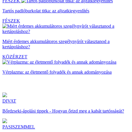
FÉSZEK
Tartós padlóburkolat titka: az aljzatkiegyenlítés
FÉSZEK
Miért érdemes akkumulátoros szegélynyírót választanod a
kertápoláshoz?
KÖZÉRZET
Vérplazma: az életmentő folyadék és annak adományozása
DIVAT
Bőrdzseki-ápolási tippek - Hogyan őrizd meg a kabát tartósságát?
PASISZEMMEL