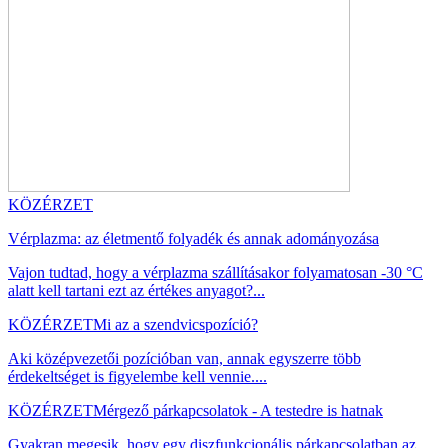
KÖZÉRZET
Vérplazma: az életmentő folyadék és annak adományozása
Vajon tudtad, hogy a vérplazma szállításakor folyamatosan -30 °C
alatt kell tartani ezt az értékes anyagot?...
KÖZÉRZET
Mi az a szendvicspozíció?
Aki középvezetői pozícióban van, annak egyszerre több
érdekeltséget is figyelembe kell vennie....
KÖZÉRZET
Mérgező párkapcsolatok - A testedre is hatnak
Gyakran megesik, hogy egy diszfunkcionális párkapcsolatban az