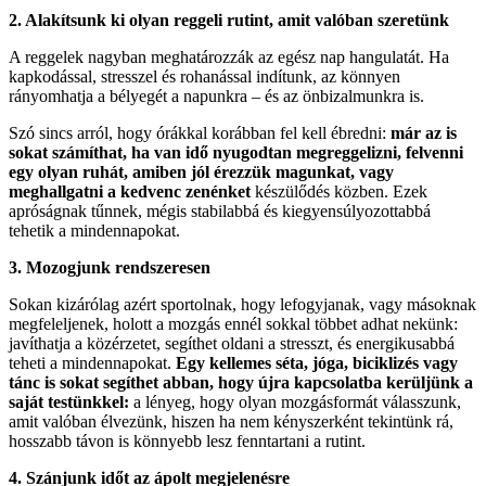
2. Alakítsunk ki olyan reggeli rutint, amit valóban szeretünk
A reggelek nagyban meghatározzák az egész nap hangulatát. Ha
kapkodással, stresszel és rohanással indítunk, az könnyen
rányomhatja a bélyegét a napunkra – és az önbizalmunkra is.
Szó sincs arról, hogy órákkal korábban fel kell ébredni:
már az is
sokat számíthat, ha van idő nyugodtan megreggelizni, felvenni
egy olyan ruhát, amiben jól érezzük magunkat, vagy
meghallgatni a kedvenc zenénket
készülődés közben. Ezek
apróságnak tűnnek, mégis stabilabbá és kiegyensúlyozottabbá
tehetik a mindennapokat.
3. Mozogjunk rendszeresen
Sokan kizárólag azért sportolnak, hogy lefogyjanak, vagy másoknak
megfeleljenek, holott a mozgás ennél sokkal többet adhat nekünk:
javíthatja a közérzetet, segíthet oldani a stresszt, és energikusabbá
teheti a mindennapokat.
Egy kellemes séta, jóga, biciklizés vagy
tánc is sokat segíthet abban, hogy újra kapcsolatba kerüljünk a
saját testünkkel:
a lényeg, hogy olyan mozgásformát válasszunk,
amit valóban élvezünk, hiszen ha nem kényszerként tekintünk rá,
hosszabb távon is könnyebb lesz fenntartani a rutint.
4. Szánjunk időt az ápolt megjelenésre