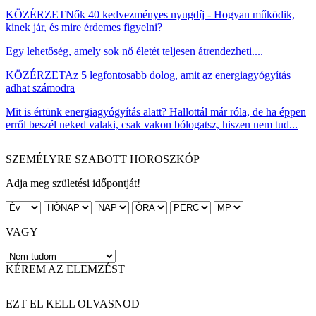
KÖZÉRZET
Nők 40 kedvezményes nyugdíj - Hogyan működik,
kinek jár, és mire érdemes figyelni?
Egy lehetőség, amely sok nő életét teljesen átrendezheti....
KÖZÉRZET
Az 5 legfontosabb dolog, amit az energiagyógyítás
adhat számodra
Mit is értünk energiagyógyítás alatt? Hallottál már róla, de ha éppen
erről beszél neked valaki, csak vakon bólogatsz, hiszen nem tud...
SZEMÉLYRE SZABOTT HOROSZKÓP
Adja meg születési időpontját!
VAGY
KÉREM AZ ELEMZÉST
EZT EL KELL OLVASNOD