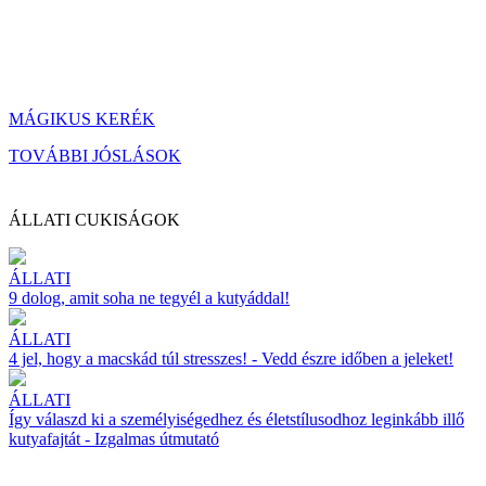
MÁGIKUS KERÉK
TOVÁBBI JÓSLÁSOK
ÁLLATI CUKISÁGOK
ÁLLATI
9 dolog, amit soha ne tegyél a kutyáddal!
ÁLLATI
4 jel, hogy a macskád túl stresszes! - Vedd észre időben a jeleket!
ÁLLATI
Így válaszd ki a személyiségedhez és életstílusodhoz leginkább illő
kutyafajtát - Izgalmas útmutató