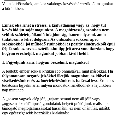
Vannak időszakok, amikor valahogy kevésbé érezzük jól magunkat
a bőrünkben.
Ennek oka lehet a stressz, a kialvatlanság vagy az, hogy túl
kevés idő jut saját magunkra. A magabiztosság azonban nem
velünk született, állandó tulajdonság, hanem olyasmi, amin
tudatosan is lehet dolgozni. Az önbizalom sokszor apró
szokásokból, jól működő rutinokból és pozitív élményekből épül
fel; lássuk az orvos-esztetika.hu tippjeit arra vonatkozóan, hogy
hogyan érezhetjük magunkat jobban kívül-belül.
1. Figyeljünk arra, hogyan beszélünk magunkról
A legtöbb ember sokkal kritikusabb önmagával, mint másokkal.
Ha
folyamatosan negatív jelzőkkel illetjük magunkat, az idővel a
viselkedésünkre és az önértékelésünkre is hatással lesz.
Érdemes
tudatosan figyelni arra, milyen mondatok ismétlődnek a fejünkben
nap mint nap.
A „sosem vagyok elég jó”, „rajtam semmi nem áll jól” vagy
„úgysem sikerül” típusú gondolatok helyett próbáljunk reálisabb,
támogató megfogalmazásokat használni; ez nem önámítás, inkább
egy egészségesebb hozzáállás kialakítása.