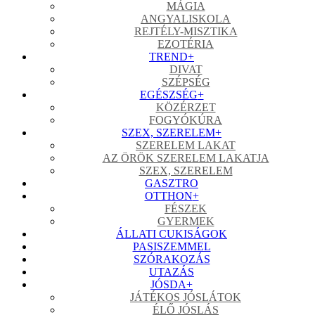
MÁGIA
ANGYALISKOLA
REJTÉLY-MISZTIKA
EZOTÉRIA
TREND
+
DIVAT
SZÉPSÉG
EGÉSZSÉG
+
KÖZÉRZET
FOGYÓKÚRA
SZEX, SZERELEM
+
SZERELEM LAKAT
AZ ÖRÖK SZERELEM LAKATJA
SZEX, SZERELEM
GASZTRO
OTTHON
+
FÉSZEK
GYERMEK
ÁLLATI CUKISÁGOK
PASISZEMMEL
SZÓRAKOZÁS
UTAZÁS
JÓSDA
+
JÁTÉKOS JÓSLÁTOK
ÉLŐ JÓSLÁS