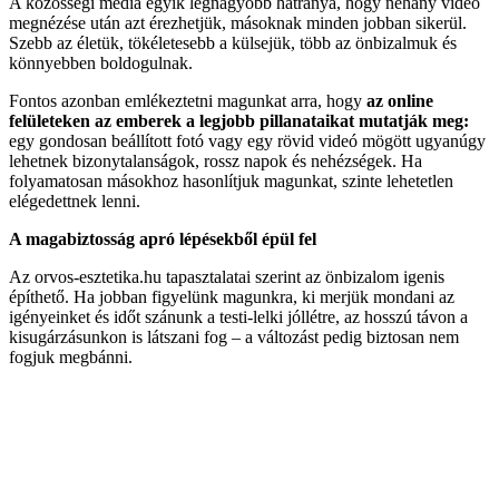
A közösségi média egyik legnagyobb hátránya, hogy néhány videó
megnézése után azt érezhetjük, másoknak minden jobban sikerül.
Szebb az életük, tökéletesebb a külsejük, több az önbizalmuk és
könnyebben boldogulnak.
Fontos azonban emlékeztetni magunkat arra, hogy
az online
felületeken az emberek a legjobb pillanataikat mutatják meg:
egy gondosan beállított fotó vagy egy rövid videó mögött ugyanúgy
lehetnek bizonytalanságok, rossz napok és nehézségek. Ha
folyamatosan másokhoz hasonlítjuk magunkat, szinte lehetetlen
elégedettnek lenni.
A magabiztosság apró lépésekből épül fel
Az orvos-esztetika.hu tapasztalatai szerint az önbizalom igenis
építhető. Ha jobban figyelünk magunkra, ki merjük mondani az
igényeinket és időt szánunk a testi-lelki jóllétre, az hosszú távon a
kisugárzásunkon is látszani fog – a változást pedig biztosan nem
fogjuk megbánni.