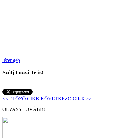
lézer gép
Szólj hozzá Te is!
<< ELŐZŐ CIKK
KÖVETKEZŐ CIKK >>
OLVASS TOVÁBB!