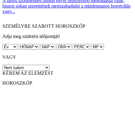
A tartós szőrtelenítés otthon egyre népszerűbb megoldássá válik,
hiszen sokan szeretnének megszabadulni a mindennapos borotválás
vagy...
SZEMÉLYRE SZABOTT HOROSZKÓP
Adja meg születési időpontját!
VAGY
KÉREM AZ ELEMZÉST
HOROSZKÓP