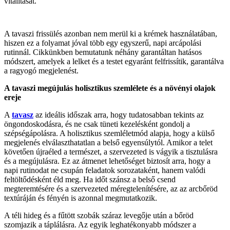
vitalitását.
A tavaszi frissülés azonban nem merül ki a krémek használatában,
hiszen ez a folyamat jóval több egy egyszerű, napi arcápolási
rutinnál. Cikkünkben bemutatunk néhány garantáltan hatásos
módszert, amelyek a lelket és a testet egyaránt felfrissítik, garantálva
a ragyogó megjelenést.
A tavaszi megújulás holisztikus szemlélete és a növényi olajok
ereje
A
tavasz
az ideális időszak arra, hogy tudatosabban tekints az
öngondoskodásra, és ne csak tüneti kezelésként gondolj a
szépségápolásra. A holisztikus szemléletmód alapja, hogy a külső
megjelenés elválaszthatatlan a belső egyensúlytól. Amikor a telet
követően újraéled a természet, a szervezeted is vágyik a tisztulásra
és a megújulásra. Ez az átmenet lehetőséget biztosít arra, hogy a
napi rutinodat ne csupán feladatok sorozataként, hanem valódi
feltöltődésként éld meg. Ha időt szánsz a belső csend
megteremtésére és a szervezeted méregtelenítésére, az az arcbőröd
textúráján és fényén is azonnal megmutatkozik.
A téli hideg és a fűtött szobák száraz levegője után a bőröd
szomjazik a táplálásra. Az egyik leghatékonyabb módszer a