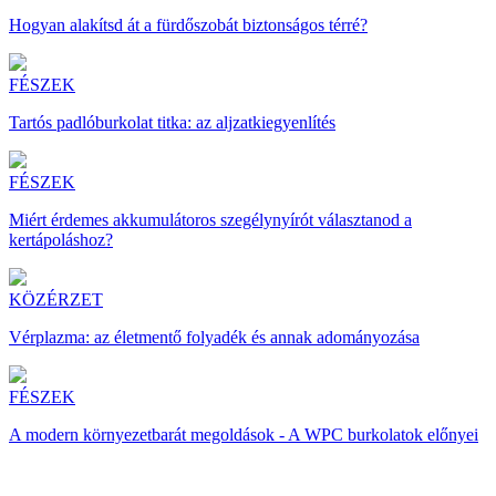
Hogyan alakítsd át a fürdőszobát biztonságos térré?
FÉSZEK
Tartós padlóburkolat titka: az aljzatkiegyenlítés
FÉSZEK
Miért érdemes akkumulátoros szegélynyírót választanod a
kertápoláshoz?
KÖZÉRZET
Vérplazma: az életmentő folyadék és annak adományozása
FÉSZEK
A modern környezetbarát megoldások - A WPC burkolatok előnyei