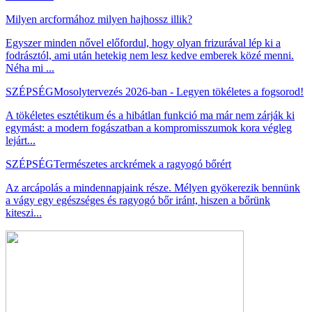
Milyen arcformához milyen hajhossz illik?
Egyszer minden nővel előfordul, hogy olyan frizurával lép ki a
fodrásztól, ami után hetekig nem lesz kedve emberek közé menni.
Néha mi ...
SZÉPSÉG
Mosolytervezés 2026-ban - Legyen tökéletes a fogsorod!
A tökéletes esztétikum és a hibátlan funkció ma már nem zárják ki
egymást: a modern fogászatban a kompromisszumok kora végleg
lejárt...
SZÉPSÉG
Természetes arckrémek a ragyogó bőrért
Az arcápolás a mindennapjaink része. Mélyen gyökerezik bennünk
a vágy egy egészséges és ragyogó bőr iránt, hiszen a bőrünk
kiteszi...