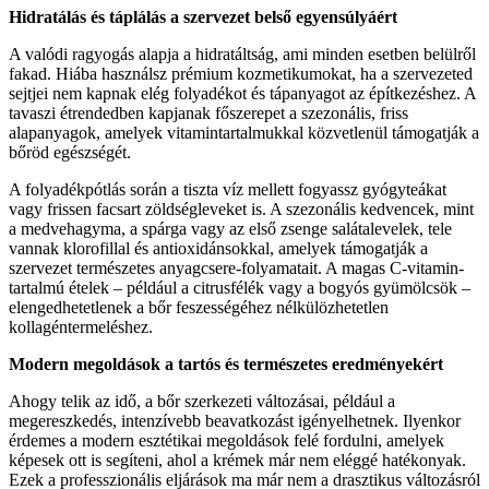
Hidratálás és táplálás a szervezet belső egyensúlyáért
A valódi ragyogás alapja a hidratáltság, ami minden esetben belülről
fakad. Hiába használsz prémium kozmetikumokat, ha a szervezeted
sejtjei nem kapnak elég folyadékot és tápanyagot az építkezéshez. A
tavaszi étrendedben kapjanak főszerepet a szezonális, friss
alapanyagok, amelyek vitamintartalmukkal közvetlenül támogatják a
bőröd egészségét.
A folyadékpótlás során a tiszta víz mellett fogyassz gyógyteákat
vagy frissen facsart zöldségleveket is. A szezonális kedvencek, mint
a medvehagyma, a spárga vagy az első zsenge salátalevelek, tele
vannak klorofillal és antioxidánsokkal, amelyek támogatják a
szervezet természetes anyagcsere-folyamatait. A magas C-vitamin-
tartalmú ételek – például a citrusfélék vagy a bogyós gyümölcsök –
elengedhetetlenek a bőr feszességéhez nélkülözhetetlen
kollagéntermeléshez.
Modern megoldások a tartós és természetes eredményekért
Ahogy telik az idő, a bőr szerkezeti változásai, például a
megereszkedés, intenzívebb beavatkozást igényelhetnek. Ilyenkor
érdemes a modern esztétikai megoldások felé fordulni, amelyek
képesek ott is segíteni, ahol a krémek már nem eléggé hatékonyak.
Ezek a professzionális eljárások ma már nem a drasztikus változásról