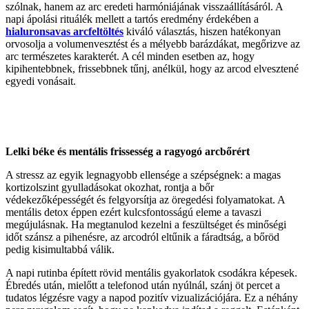
szólnak, hanem az arc eredeti harmóniájának visszaállításáról. A
napi ápolási rituálék mellett a tartós eredmény érdekében a
hialuronsavas arcfeltöltés
kiváló választás, hiszen hatékonyan
orvosolja a volumenvesztést és a mélyebb barázdákat, megőrizve az
arc természetes karakterét. A cél minden esetben az, hogy
kipihentebbnek, frissebbnek tűnj, anélkül, hogy az arcod elvesztené
egyedi vonásait.
Lelki béke és mentális frissesség a ragyogó arcbőrért
A stressz az egyik legnagyobb ellensége a szépségnek: a magas
kortizolszint gyulladásokat okozhat, rontja a bőr
védekezőképességét és felgyorsítja az öregedési folyamatokat. A
mentális detox éppen ezért kulcsfontosságú eleme a tavaszi
megújulásnak. Ha megtanulod kezelni a feszültséget és minőségi
időt szánsz a pihenésre, az arcodról eltűnik a fáradtság, a bőröd
pedig kisimultabbá válik.
A napi rutinba épített rövid mentális gyakorlatok csodákra képesek.
Ébredés után, mielőtt a telefonod után nyúlnál, szánj öt percet a
tudatos légzésre vagy a napod pozitív vizualizációjára. Ez a néhány