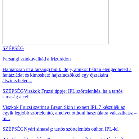
SZÉPSÉG
Farsangi színkavalkád a frizurádon
Hamarosan itt a farsangi bulik ideje, amikor bátran elengedheted a
fantáziádat és kimosható hajszínezőkkel egy éjszakára
átszínezheted...
SZÉPSÉG
Viszkok Fruzsi tippje: IPL szőrtelenítés, ha a tartós
simaság a cél
Viszkok Fruzsi szerint a Braun Skin i-expert IPL 7 készülék az
egyik legjobb szőrtelenítő, amelyet otthoni használatra választhatsz –
m...
SZÉPSÉG
Nyári simaság: tartós szőrtelenítés otthon IPL-lel