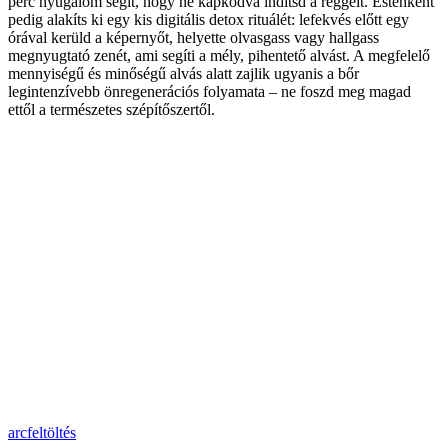
perc nyugalom segít, hogy ne kapkodva indítsd a reggelt. Esténként
pedig alakíts ki egy kis digitális detox rituálét: lefekvés előtt egy
órával kerüld a képernyőt, helyette olvasgass vagy hallgass
megnyugtató zenét, ami segíti a mély, pihentető alvást. A megfelelő
mennyiségű és minőségű alvás alatt zajlik ugyanis a bőr
legintenzívebb önregenerációs folyamata – ne foszd meg magad
ettől a természetes szépítőszertől.
arcfeltöltés