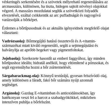
vérkeringés serkentésére és a szövetek mélyreható regenerálására az
arcmasszázs, különösen, ha tiszta, hidegen sajtolt növényi olajokkal
végzed. A masszázs mozdulatai segítik a szövetközti folyadék
elvezetését, ezáltal csökkentik az arc puffadtságát és ragyogóvá
varázsolják a bőrképet.
Érdemes a bőrtípusodnak és az aktuális igényeidnek megfelelő olajat
választani:
Vadrózsaolaj:
Bőrmegújító hatású összetevői és A-vitamin-
származékai miatt kiváló regeneráló, segíti a sejtmegújulást és
halványítja az apróbb hegeket vagy pigmentfoltokat.
Jojobaolaj:
Szerkezete hasonlít az emberi faggyúhoz, így minden
bőrtípushoz ideális; hidratál anélkül, hogy eltömítené a pórusokat, és
segít egyensúlyba hozni a bőr zsírtermelését.
Sárgabarackmag-olaj:
Könnyű textúrájú, gyorsan felszívódó olaj,
amely különösen a fáradt, fakó bőr számára nyújt azonnali
segítséget.
Argánolaj:
Gazdag E-vitaminban és antioxidánsokban, így
hatékonyan veszi fel a harcot a szabadgyökökkel, miközben
intenzíven puhítja a bőrfelszínt.