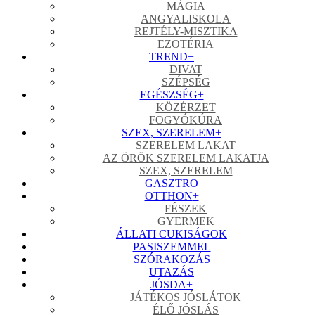
MÁGIA
ANGYALISKOLA
REJTÉLY-MISZTIKA
EZOTÉRIA
TREND
+
DIVAT
SZÉPSÉG
EGÉSZSÉG
+
KÖZÉRZET
FOGYÓKÚRA
SZEX, SZERELEM
+
SZERELEM LAKAT
AZ ÖRÖK SZERELEM LAKATJA
SZEX, SZERELEM
GASZTRO
OTTHON
+
FÉSZEK
GYERMEK
ÁLLATI CUKISÁGOK
PASISZEMMEL
SZÓRAKOZÁS
UTAZÁS
JÓSDA
+
JÁTÉKOS JÓSLÁTOK
ÉLŐ JÓSLÁS