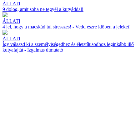
ÁLLATI
9 dolog, amit soha ne tegyél a kutyáddal!
ÁLLATI
4 jel, hogy a macskád túl stresszes! - Vedd észre időben a jeleket!
ÁLLATI
Így válaszd ki a személyiségedhez és életstílusodhoz leginkább illő
kutyafajtát - Izgalmas útmutató