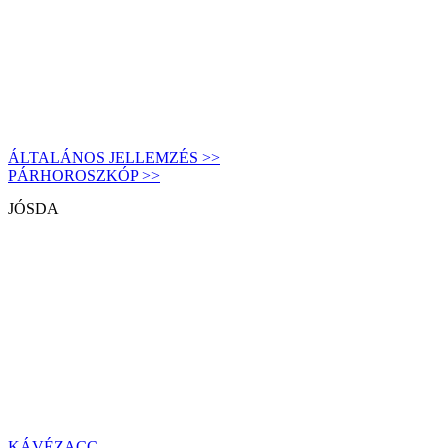
ÁLTALÁNOS JELLEMZÉS >>
PÁRHOROSZKÓP >>
JÓSDA
KÁVÉZACC