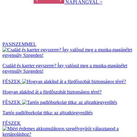
NAPI ANGYAL >
PASISZEMMEL
Család és karrier egyszerre? Így valósul meg a munka-magánélet
egyensúly Szegeden!
FÉSZEK
Hogyan alakítsd át a fürdőszobát biztonságos térré?
FÉSZEK
Tartós padlóburkolat titka: az aljzatkiegyenlítés
FÉSZEK