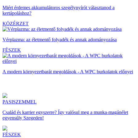
Miért érdemes akkumulátoros szegélynyírót választanod a
kertápoláshoz?
KÖZÉRZET
Vérplazma: az életmentő folyadék és annak adományozása
FÉSZEK
A modern környezetbarát megoldások - A WPC burkolatok előnyei
PASISZEMMEL
Család és karrier egyszerre? Így valósul meg a munka-magánélet
egyensúly Szegeden!
FÉSZEK