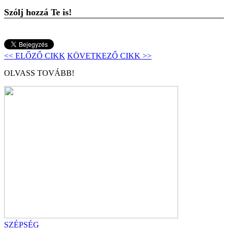
Szólj hozzá Te is!
<< ELŐZŐ CIKK
KÖVETKEZŐ CIKK >>
OLVASS TOVÁBB!
SZÉPSÉG