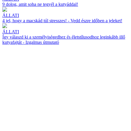
9 dolog, amit soha ne tegyél a kutyáddal!
ÁLLATI
4 jel, hogy a macskád túl stresszes! - Vedd észre időben a jeleket!
ÁLLATI
Így válaszd ki a személyiségedhez és életstílusodhoz leginkább illő
kutyafajtát - Izgalmas útmutató