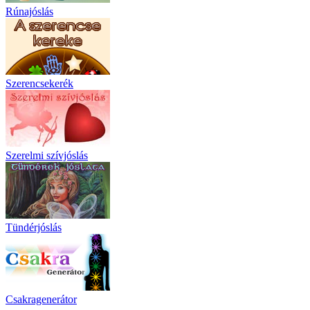
Rúnajóslás
Szerencsekerék
Szerelmi szívjóslás
Tündérjóslás
Csakragenerátor