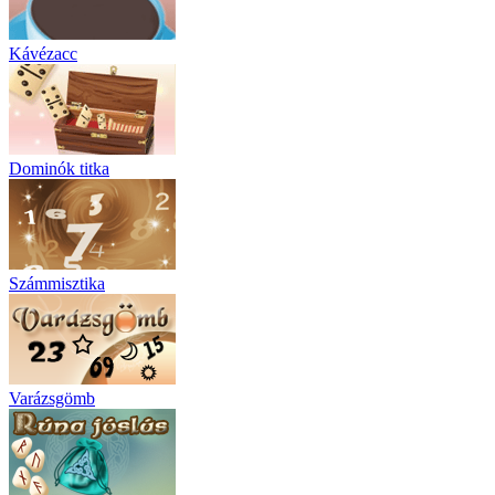
Kávézacc
Dominók titka
Számmisztika
Varázsgömb