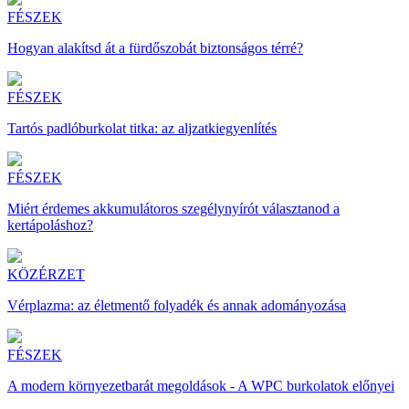
FÉSZEK
Hogyan alakítsd át a fürdőszobát biztonságos térré?
FÉSZEK
Tartós padlóburkolat titka: az aljzatkiegyenlítés
FÉSZEK
Miért érdemes akkumulátoros szegélynyírót választanod a
kertápoláshoz?
KÖZÉRZET
Vérplazma: az életmentő folyadék és annak adományozása
FÉSZEK
A modern környezetbarát megoldások - A WPC burkolatok előnyei