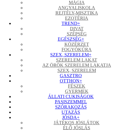
MÁGIA
ANGYALISKOLA
REJTÉLY-MISZTIKA
EZOTÉRIA
TREND
+
DIVAT
SZÉPSÉG
EGÉSZSÉG
+
KÖZÉRZET
FOGYÓKÚRA
SZEX, SZERELEM
+
SZERELEM LAKAT
AZ ÖRÖK SZERELEM LAKATJA
SZEX, SZERELEM
GASZTRO
OTTHON
+
FÉSZEK
GYERMEK
ÁLLATI CUKISÁGOK
PASISZEMMEL
SZÓRAKOZÁS
UTAZÁS
JÓSDA
+
JÁTÉKOS JÓSLÁTOK
ÉLŐ JÓSLÁS