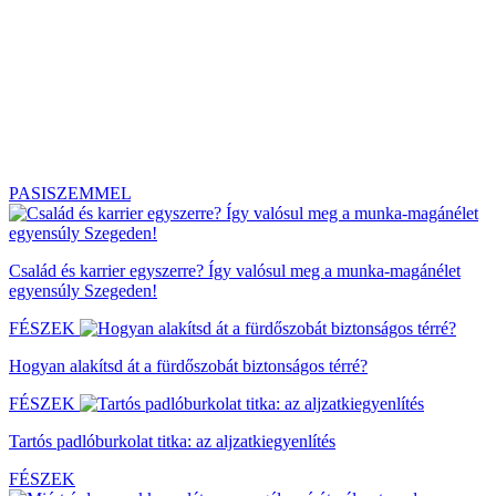
PASISZEMMEL
Család és karrier egyszerre? Így valósul meg a munka-magánélet
egyensúly Szegeden!
FÉSZEK
Hogyan alakítsd át a fürdőszobát biztonságos térré?
FÉSZEK
Tartós padlóburkolat titka: az aljzatkiegyenlítés
FÉSZEK