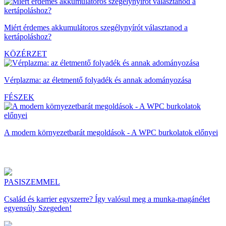
Miért érdemes akkumulátoros szegélynyírót választanod a
kertápoláshoz?
KÖZÉRZET
Vérplazma: az életmentő folyadék és annak adományozása
FÉSZEK
A modern környezetbarát megoldások - A WPC burkolatok előnyei
PASISZEMMEL
Család és karrier egyszerre? Így valósul meg a munka-magánélet
egyensúly Szegeden!