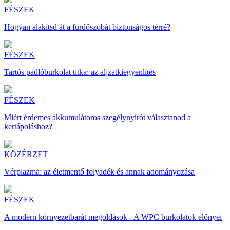
FÉSZEK
Hogyan alakítsd át a fürdőszobát biztonságos térré?
FÉSZEK
Tartós padlóburkolat titka: az aljzatkiegyenlítés
FÉSZEK
Miért érdemes akkumulátoros szegélynyírót választanod a
kertápoláshoz?
KÖZÉRZET
Vérplazma: az életmentő folyadék és annak adományozása
FÉSZEK
A modern környezetbarát megoldások - A WPC burkolatok előnyei