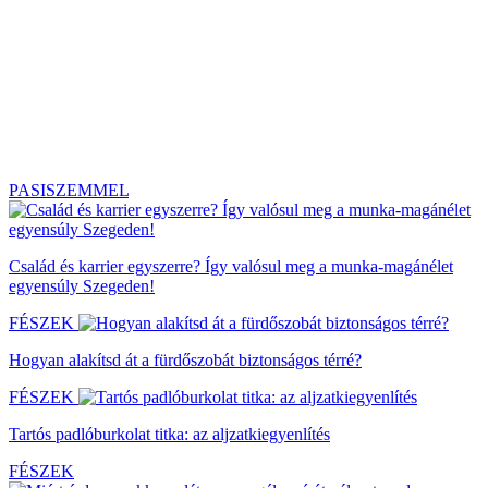
PASISZEMMEL
Család és karrier egyszerre? Így valósul meg a munka-magánélet
egyensúly Szegeden!
FÉSZEK
Hogyan alakítsd át a fürdőszobát biztonságos térré?
FÉSZEK
Tartós padlóburkolat titka: az aljzatkiegyenlítés
FÉSZEK