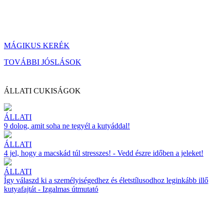
MÁGIKUS KERÉK
TOVÁBBI JÓSLÁSOK
ÁLLATI CUKISÁGOK
ÁLLATI
9 dolog, amit soha ne tegyél a kutyáddal!
ÁLLATI
4 jel, hogy a macskád túl stresszes! - Vedd észre időben a jeleket!
ÁLLATI
Így válaszd ki a személyiségedhez és életstílusodhoz leginkább illő
kutyafajtát - Izgalmas útmutató