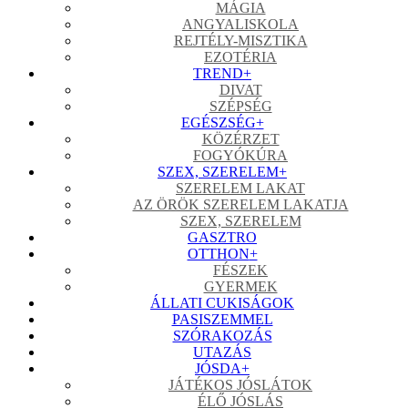
MÁGIA
ANGYALISKOLA
REJTÉLY-MISZTIKA
EZOTÉRIA
TREND
+
DIVAT
SZÉPSÉG
EGÉSZSÉG
+
KÖZÉRZET
FOGYÓKÚRA
SZEX, SZERELEM
+
SZERELEM LAKAT
AZ ÖRÖK SZERELEM LAKATJA
SZEX, SZERELEM
GASZTRO
OTTHON
+
FÉSZEK
GYERMEK
ÁLLATI CUKISÁGOK
PASISZEMMEL
SZÓRAKOZÁS
UTAZÁS
JÓSDA
+
JÁTÉKOS JÓSLÁTOK
ÉLŐ JÓSLÁS