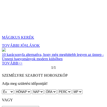
MÁGIKUS KERÉK
TOVÁBBI JÓSLÁSOK
10 karácsonyfa alternatíva, hogy még meghittebb legyen az ünnep -
Ünnepi hagyományok modern külsőben
TOVÁBB>>
1/1
SZEMÉLYRE SZABOTT HOROSZKÓP
Adja meg születési időpontját!
VAGY