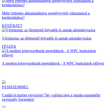
Miért érdemes akkumulátoros szegélynyírót választanod a
kertápoláshoz?
KÖZÉRZET
Vérplazma: az életmentő folyadék és annak adományozása
FÉSZEK
A modern környezetbarát megoldások - A WPC burkolatok előnyei
PASISZEMMEL
Család és karrier egyszerre? Így valósul meg a munka-magánélet
egyensúly Szegeden!