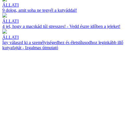
ÁLLATI
9 dolog, amit soha ne tegyél a kutyáddal!
ÁLLATI
4 jel, hogy a macskád túl stresszes! - Vedd észre időben a jeleket!
ÁLLATI
Így válaszd ki a személyiségedhez és életstílusodhoz leginkább illő
kutyafajtát - Izgalmas útmutató