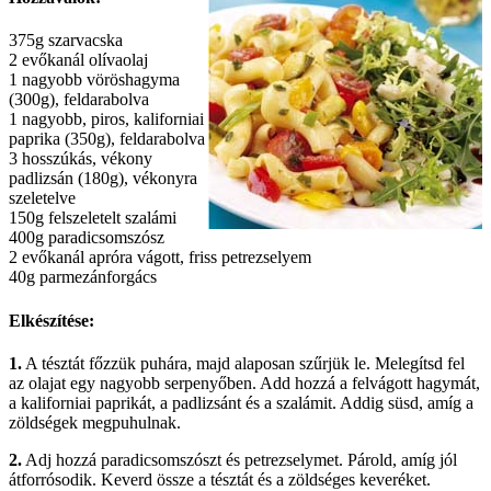
375g szarvacska
2 evőkanál olívaolaj
1 nagyobb vöröshagyma
(300g), feldarabolva
1 nagyobb, piros, kaliforniai
paprika (350g), feldarabolva
3 hosszúkás, vékony
padlizsán (180g), vékonyra
szeletelve
150g felszeletelt szalámi
400g paradicsomszósz
2 evőkanál apróra vágott, friss petrezselyem
40g parmezánforgács
Elkészítése:
1.
A tésztát főzzük puhára, majd alaposan szűrjük le. Melegítsd fel
az olajat egy nagyobb serpenyőben. Add hozzá a felvágott hagymát,
a kaliforniai paprikát, a padlizsánt és a szalámit. Addig süsd, amíg a
zöldségek megpuhulnak.
2.
Adj hozzá paradicsomszószt és petrezselymet. Párold, amíg jól
átforrósodik. Keverd össze a tésztát és a zöldséges keveréket.