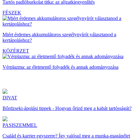
Tartós padlóburkolat titka: az aljzatkiegyenlítés
FÉSZEK
Miért érdemes akkumulátoros szegélynyírót választanod a
kertápoláshoz?
KÖZÉRZET
Vérplazma: az életmentő folyadék és annak adományozása
DIVAT
Bőrdzseki-ápolási tippek - Hogyan őrizd meg a kabát tartósságát?
PASISZEMMEL
Család és karrier egyszerre? Így valósul meg a munka-magánélet