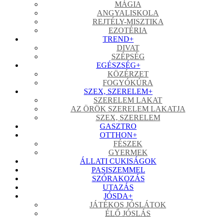
MÁGIA
ANGYALISKOLA
REJTÉLY-MISZTIKA
EZOTÉRIA
TREND
+
DIVAT
SZÉPSÉG
EGÉSZSÉG
+
KÖZÉRZET
FOGYÓKÚRA
SZEX, SZERELEM
+
SZERELEM LAKAT
AZ ÖRÖK SZERELEM LAKATJA
SZEX, SZERELEM
GASZTRO
OTTHON
+
FÉSZEK
GYERMEK
ÁLLATI CUKISÁGOK
PASISZEMMEL
SZÓRAKOZÁS
UTAZÁS
JÓSDA
+
JÁTÉKOS JÓSLÁTOK
ÉLŐ JÓSLÁS