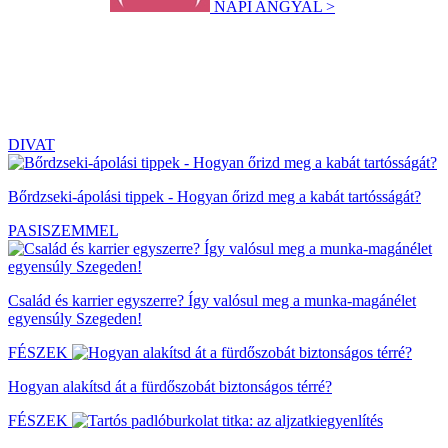
NAPI ANGYAL >
DIVAT
Bőrdzseki-ápolási tippek - Hogyan őrizd meg a kabát tartósságát?
PASISZEMMEL
Család és karrier egyszerre? Így valósul meg a munka-magánélet
egyensúly Szegeden!
FÉSZEK
Hogyan alakítsd át a fürdőszobát biztonságos térré?
FÉSZEK