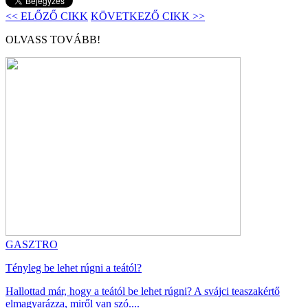
<< ELŐZŐ CIKK
KÖVETKEZŐ CIKK >>
OLVASS TOVÁBB!
GASZTRO
Tényleg be lehet rúgni a teától?
Hallottad már, hogy a teától be lehet rúgni? A svájci teaszakértő
elmagyarázza, miről van szó....