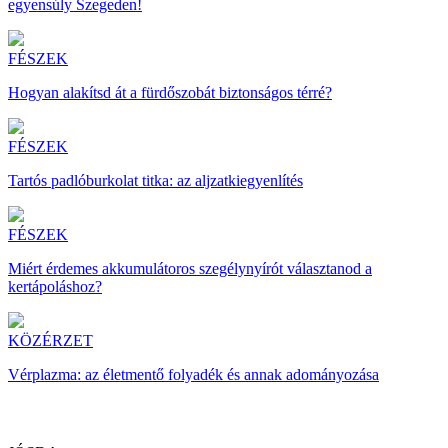
egyensúly Szegeden!
FÉSZEK
Hogyan alakítsd át a fürdőszobát biztonságos térré?
FÉSZEK
Tartós padlóburkolat titka: az aljzatkiegyenlítés
FÉSZEK
Miért érdemes akkumulátoros szegélynyírót választanod a
kertápoláshoz?
KÖZÉRZET
Vérplazma: az életmentő folyadék és annak adományozása