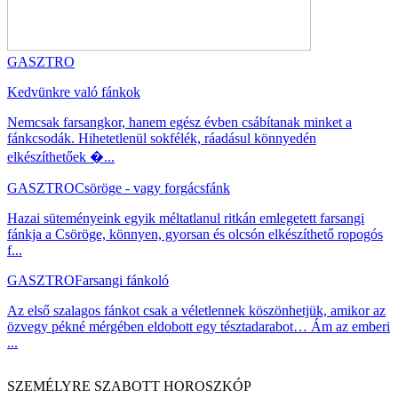
GASZTRO
Kedvünkre való fánkok
Nemcsak farsangkor, hanem egész évben csábítanak minket a
fánkcsodák. Hihetetlenül sokfélék, ráadásul könnyedén
elkészíthetőek �...
GASZTRO
Csöröge - vagy forgácsfánk
Hazai süteményeink egyik méltatlanul ritkán emlegetett farsangi
fánkja a Csöröge, könnyen, gyorsan és olcsón elkészíthető ropogós
f...
GASZTRO
Farsangi fánkoló
Az első szalagos fánkot csak a véletlennek köszönhetjük, amikor az
özvegy pékné mérgében eldobott egy tésztadarabot… Ám az emberi
...
SZEMÉLYRE SZABOTT HOROSZKÓP