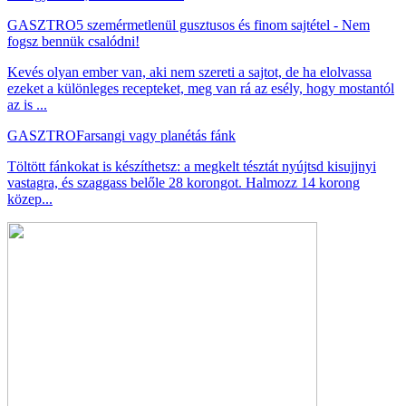
GASZTRO
5 szemérmetlenül gusztusos és finom sajtétel - Nem
fogsz bennük csalódni!
Kevés olyan ember van, aki nem szereti a sajtot, de ha elolvassa
ezeket a különleges recepteket, meg van rá az esély, hogy mostantól
az is ...
GASZTRO
Farsangi vagy planétás fánk
Töltött fánkokat is készíthetsz: a megkelt tésztát nyújtsd kisujjnyi
vastagra, és szaggass belőle 28 korongot. Halmozz 14 korong
közep...