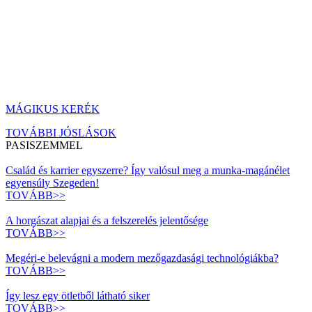
MÁGIKUS KERÉK
TOVÁBBI JÓSLÁSOK
PASISZEMMEL
Család és karrier egyszerre? Így valósul meg a munka-magánélet
egyensúly Szegeden!
TOVÁBB>>
A horgászat alapjai és a felszerelés jelentősége
TOVÁBB>>
Megéri-e belevágni a modern mezőgazdasági technológiákba?
TOVÁBB>>
Így lesz egy ötletből látható siker
TOVÁBB>>