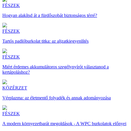
FÉSZEK
Hogyan alakítsd át a fürdőszobát biztonságos térré?
FÉSZEK
Tartós padlóburkolat titka: az aljzatkiegyenlítés
FÉSZEK
Miért érdemes akkumulátoros szegélynyírót választanod a
kertápoláshoz?
KÖZÉRZET
Vérplazma: az életmentő folyadék és annak adományozása
FÉSZEK
A modern környezetbarát megoldások - A WPC burkolatok előnyei