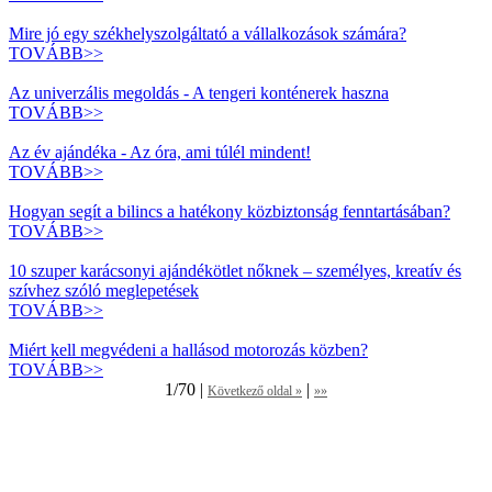
Mire jó egy székhelyszolgáltató a vállalkozások számára?
TOVÁBB>>
Az univerzális megoldás - A tengeri konténerek haszna
TOVÁBB>>
Az év ajándéka - Az óra, ami túlél mindent!
TOVÁBB>>
Hogyan segít a bilincs a hatékony közbiztonság fenntartásában?
TOVÁBB>>
10 szuper karácsonyi ajándékötlet nőknek – személyes, kreatív és
szívhez szóló meglepetések
TOVÁBB>>
Miért kell megvédeni a hallásod motorozás közben?
TOVÁBB>>
1/70 |
|
Következő oldal »
»»