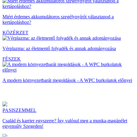
Miért érdemes akkumulátoros szegélynyírót választanod a
kertápoláshoz?
KÖZÉRZET
Vérplazma: az életmentő folyadék és annak adományozása
FÉSZEK
A modern környezetbarát megoldások - A WPC burkolatok előnyei
PASISZEMMEL
Család és karrier egyszerre? Így valósul meg a munka-magánélet
egyensúly Szegeden!