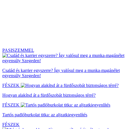
PASISZEMMEL
Család és karrier egyszerre? Így valósul meg a munka-magánélet
egyensúly Szegeden!
FÉSZEK
Hogyan alakítsd át a fürdőszobát biztonságos térré?
FÉSZEK
Tartós padlóburkolat titka: az aljzatkiegyenlítés
FÉSZEK