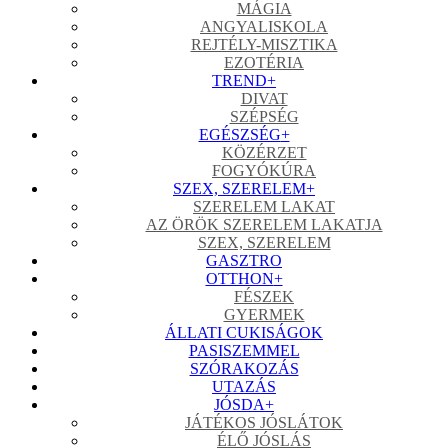
MÁGIA
ANGYALISKOLA
REJTÉLY-MISZTIKA
EZOTÉRIA
TREND
+
DIVAT
SZÉPSÉG
EGÉSZSÉG
+
KÖZÉRZET
FOGYÓKÚRA
SZEX, SZERELEM
+
SZERELEM LAKAT
AZ ÖRÖK SZERELEM LAKATJA
SZEX, SZERELEM
GASZTRO
OTTHON
+
FÉSZEK
GYERMEK
ÁLLATI CUKISÁGOK
PASISZEMMEL
SZÓRAKOZÁS
UTAZÁS
JÓSDA
+
JÁTÉKOS JÓSLÁTOK
ÉLŐ JÓSLÁS