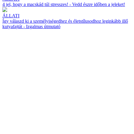
4 jel, hogy a macskád túl stresszes! - Vedd észre időben a jeleket!
ÁLLATI
Így válaszd ki a személyiségedhez és életstílusodhoz leginkább illő
kutyafajtát - Izgalmas útmutató