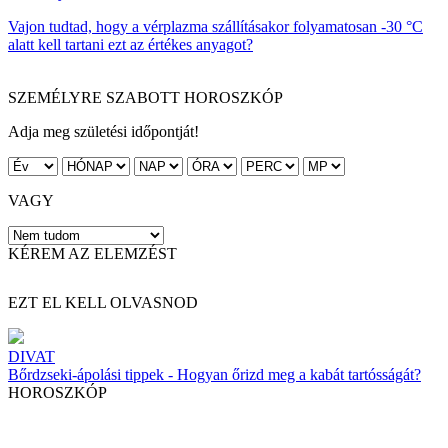
Vajon tudtad, hogy a vérplazma szállításakor folyamatosan -30 °C
alatt kell tartani ezt az értékes anyagot?
SZEMÉLYRE SZABOTT HOROSZKÓP
Adja meg születési időpontját!
VAGY
KÉREM AZ ELEMZÉST
EZT EL KELL OLVASNOD
DIVAT
Bőrdzseki-ápolási tippek - Hogyan őrizd meg a kabát tartósságát?
HOROSZKÓP