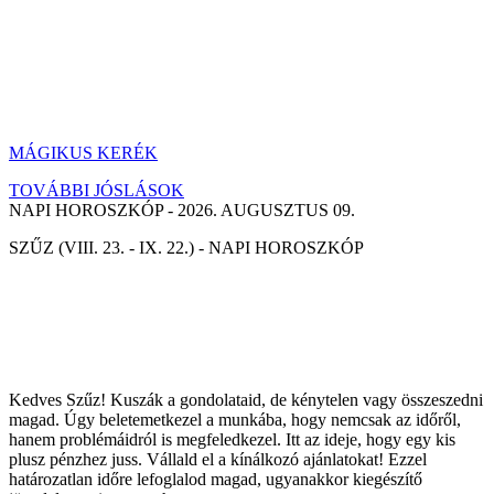
MÁGIKUS KERÉK
TOVÁBBI JÓSLÁSOK
NAPI HOROSZKÓP - 2026. AUGUSZTUS 09.
SZŰZ (VIII. 23. - IX. 22.) - NAPI HOROSZKÓP
Kedves Szűz! Kuszák a gondolataid, de kénytelen vagy összeszedni
magad. Úgy beletemetkezel a munkába, hogy nemcsak az időről,
hanem problémáidról is megfeledkezel. Itt az ideje, hogy egy kis
plusz pénzhez juss. Vállald el a kínálkozó ajánlatokat! Ezzel
határozatlan időre lefoglalod magad, ugyanakkor kiegészítő