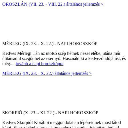
OROSZLÁN (VII. 23. - VIII. 22.) általános jellemzés >
MÉRLEG (IX. 23. - X. 22.) - NAPI HOROSZKÓP
Kedves Mérleg! Tán az utolsó szép hétnek nézel elébe, utána már
útitársadul szegődhet az esernyő. Használd ki a kedvező időjárást, és
még....
tovább a napi horoszkópra
MÉRLEG (IX. 23. - X. 22.) általános jellemzés >
SKORPIÓ (X. 23. - XI. 22.) - NAPI HOROSZKÓP
Kedves Skorpió! Korábbi meggondolatlan lépéseidnek most látod
kárát. Elvesztetted a fonalat, amelyhez igazodva irányítani tudtad