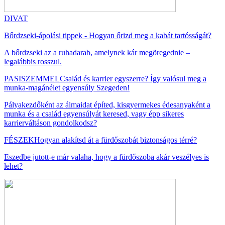
DIVAT
Bőrdzseki-ápolási tippek - Hogyan őrizd meg a kabát tartósságát?
A bőrdzseki az a ruhadarab, amelynek kár megöregednie –
legalábbis rosszul.
PASISZEMMEL
Család és karrier egyszerre? Így valósul meg a
munka-magánélet egyensúly Szegeden!
Pályakezdőként az álmaidat építed, kisgyermekes édesanyaként a
munka és a család egyensúlyát keresed, vagy épp sikeres
karrierváltáson gondolkodsz?
FÉSZEK
Hogyan alakítsd át a fürdőszobát biztonságos térré?
Eszedbe jutott-e már valaha, hogy a fürdőszoba akár veszélyes is
lehet?