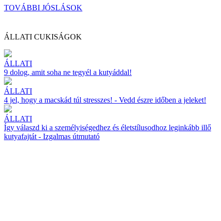
TOVÁBBI JÓSLÁSOK
ÁLLATI CUKISÁGOK
ÁLLATI
9 dolog, amit soha ne tegyél a kutyáddal!
ÁLLATI
4 jel, hogy a macskád túl stresszes! - Vedd észre időben a jeleket!
ÁLLATI
Így válaszd ki a személyiségedhez és életstílusodhoz leginkább illő
kutyafajtát - Izgalmas útmutató