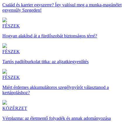
Család és karrier egyszerre? Így valósul meg a munka-magánélet
egyensúly Szegeden!
FÉSZEK
Hogyan alakítsd át a fürdőszobát biztonságos térré?
FÉSZEK
Tartós padlóburkolat titka: az aljzatkiegyenlítés
FÉSZEK
Miért érdemes akkumulátoros szegélynyírót választanod a
kertápoláshoz?
KÖZÉRZET
Vérplazma: az életmentő folyadék és annak adományozása