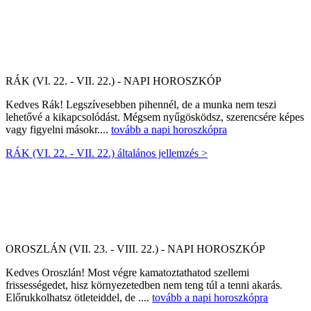
RÁK (VI. 22. - VII. 22.) - NAPI HOROSZKÓP
Kedves Rák! Legszívesebben pihennél, de a munka nem teszi
lehetővé a kikapcsolódást. Mégsem nyűgösködsz, szerencsére képes
vagy figyelni másokr....
tovább a napi horoszkópra
RÁK (VI. 22. - VII. 22.) általános jellemzés >
OROSZLÁN (VII. 23. - VIII. 22.) - NAPI HOROSZKÓP
Kedves Oroszlán! Most végre kamatoztathatod szellemi
frissességedet, hisz környezetedben nem teng túl a tenni akarás.
Előrukkolhatsz ötleteiddel, de ....
tovább a napi horoszkópra