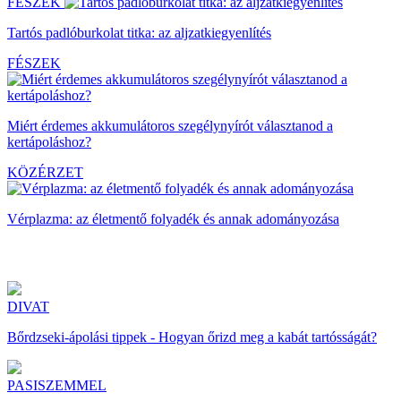
FÉSZEK
Tartós padlóburkolat titka: az aljzatkiegyenlítés
FÉSZEK
Miért érdemes akkumulátoros szegélynyírót választanod a
kertápoláshoz?
KÖZÉRZET
Vérplazma: az életmentő folyadék és annak adományozása
DIVAT
Bőrdzseki-ápolási tippek - Hogyan őrizd meg a kabát tartósságát?
PASISZEMMEL