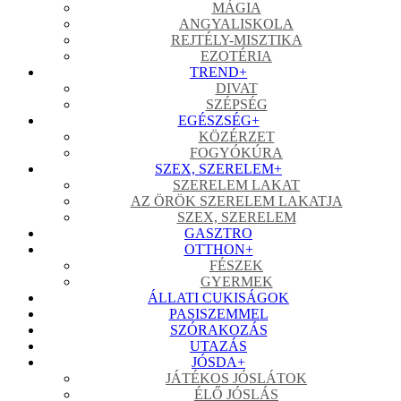
MÁGIA
ANGYALISKOLA
REJTÉLY-MISZTIKA
EZOTÉRIA
TREND
+
DIVAT
SZÉPSÉG
EGÉSZSÉG
+
KÖZÉRZET
FOGYÓKÚRA
SZEX, SZERELEM
+
SZERELEM LAKAT
AZ ÖRÖK SZERELEM LAKATJA
SZEX, SZERELEM
GASZTRO
OTTHON
+
FÉSZEK
GYERMEK
ÁLLATI CUKISÁGOK
PASISZEMMEL
SZÓRAKOZÁS
UTAZÁS
JÓSDA
+
JÁTÉKOS JÓSLÁTOK
ÉLŐ JÓSLÁS