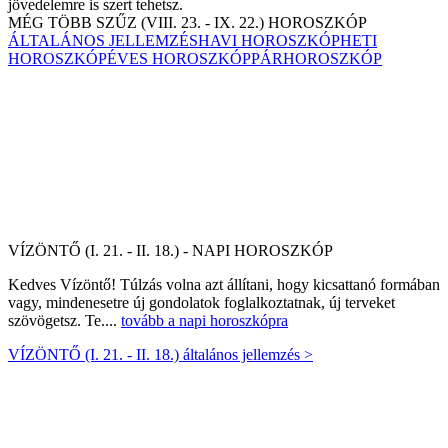
jövedelemre is szert tehetsz.
MÉG TÖBB SZŰZ (VIII. 23. - IX. 22.) HOROSZKÓP
ÁLTALÁNOS JELLEMZÉS
HAVI HOROSZKÓP
HETI
HOROSZKÓP
ÉVES HOROSZKÓP
PÁRHOROSZKÓP
VÍZÖNTŐ (I. 21. - II. 18.) - NAPI HOROSZKÓP
Kedves Vízöntő! Túlzás volna azt állítani, hogy kicsattanó formában
vagy, mindenesetre új gondolatok foglalkoztatnak, új terveket
szövögetsz. Te....
tovább a napi horoszkópra
VÍZÖNTŐ (I. 21. - II. 18.) általános jellemzés >