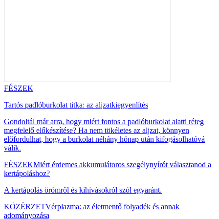
FÉSZEK
Tartós padlóburkolat titka: az aljzatkiegyenlítés
Gondoltál már arra, hogy miért fontos a padlóburkolat alatti réteg
megfelelő előkészítése? Ha nem tökéletes az aljzat, könnyen
előfordulhat, hogy a burkolat néhány hónap után kifogásolhatóvá
válik.
FÉSZEK
Miért érdemes akkumulátoros szegélynyírót választanod a
kertápoláshoz?
A kertápolás örömről és kihívásokról szól egyaránt.
KÖZÉRZET
Vérplazma: az életmentő folyadék és annak
adományozása