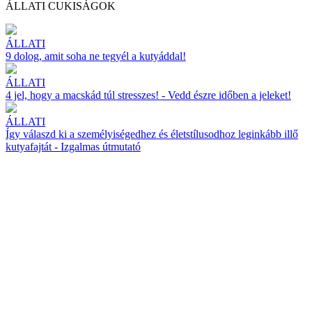
ÁLLATI CUKISÁGOK
ÁLLATI
9 dolog, amit soha ne tegyél a kutyáddal!
ÁLLATI
4 jel, hogy a macskád túl stresszes! - Vedd észre időben a jeleket!
ÁLLATI
Így válaszd ki a személyiségedhez és életstílusodhoz leginkább illő
kutyafajtát - Izgalmas útmutató