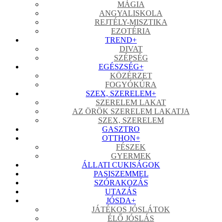
MÁGIA
ANGYALISKOLA
REJTÉLY-MISZTIKA
EZOTÉRIA
TREND
+
DIVAT
SZÉPSÉG
EGÉSZSÉG
+
KÖZÉRZET
FOGYÓKÚRA
SZEX, SZERELEM
+
SZERELEM LAKAT
AZ ÖRÖK SZERELEM LAKATJA
SZEX, SZERELEM
GASZTRO
OTTHON
+
FÉSZEK
GYERMEK
ÁLLATI CUKISÁGOK
PASISZEMMEL
SZÓRAKOZÁS
UTAZÁS
JÓSDA
+
JÁTÉKOS JÓSLÁTOK
ÉLŐ JÓSLÁS