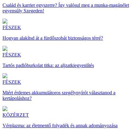
Család és karrier egyszerre? Így valósul meg a munka-magánélet
egyensúly Szegeden!
FÉSZEK
Hogyan alakítsd át a fürdőszobát biztonságos térré?
FÉSZEK
Tartós padlóburkolat titka: az aljzatkiegyenlítés
FÉSZEK
Miért érdemes akkumulátoros szegélynyírót választanod a
kertápoláshoz?
KÖZÉRZET
Vérplazma: az életmentő folyadék és annak adományozása