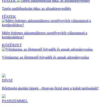
FÉSZEK
Tartós padlóburkolat titka: az aljzatkiegyenlítés
FÉSZEK
Miért érdemes akkumulátoros szegélynyírót választanod a
kertápoláshoz?
KÖZÉRZET
Vérplazma: az életmentő folyadék és annak adományozása
DIVAT
Bőrdzseki-ápolási tippek - Hogyan őrizd meg a kabát tartósságát?
PASISZEMMEL