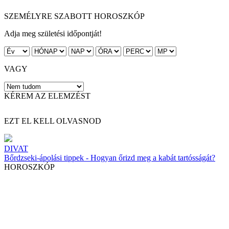
SZEMÉLYRE SZABOTT HOROSZKÓP
Adja meg születési időpontját!
VAGY
KÉREM AZ ELEMZÉST
EZT EL KELL OLVASNOD
DIVAT
Bőrdzseki-ápolási tippek - Hogyan őrizd meg a kabát tartósságát?
HOROSZKÓP