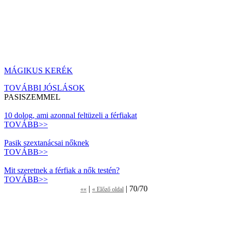
MÁGIKUS KERÉK
TOVÁBBI JÓSLÁSOK
PASISZEMMEL
10 dolog, ami azonnal feltüzeli a férfiakat
TOVÁBB>>
Pasik szextanácsai nőknek
TOVÁBB>>
Mit szeretnek a férfiak a nők testén?
TOVÁBB>>
|
| 70/70
««
« Előző oldal