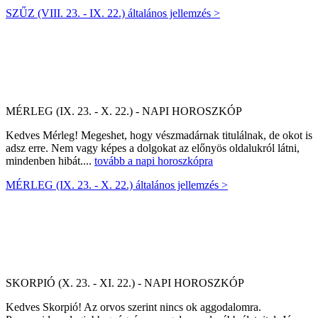
SZŰZ (VIII. 23. - IX. 22.) általános jellemzés >
MÉRLEG (IX. 23. - X. 22.) - NAPI HOROSZKÓP
Kedves Mérleg! Megeshet, hogy vészmadárnak titulálnak, de okot is
adsz erre. Nem vagy képes a dolgokat az előnyös oldalukról látni,
mindenben hibát....
tovább a napi horoszkópra
MÉRLEG (IX. 23. - X. 22.) általános jellemzés >
SKORPIÓ (X. 23. - XI. 22.) - NAPI HOROSZKÓP
Kedves Skorpió! Az orvos szerint nincs ok aggodalomra.