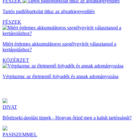
FÉSZEK
Tartós padlóburkolat titka: az aljzatkiegyenlítés
FÉSZEK
Miért érdemes akkumulátoros szegélynyírót választanod a
kertápoláshoz?
KÖZÉRZET
Vérplazma: az életmentő folyadék és annak adományozása
DIVAT
Bőrdzseki-ápolási tippek - Hogyan őrizd meg a kabát tartósságát?
PASISZEMMEL