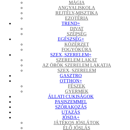
MÁGIA
ANGYALISKOLA
REJTÉLY-MISZTIKA
EZOTÉRIA
TREND
+
DIVAT
SZÉPSÉG
EGÉSZSÉG
+
KÖZÉRZET
FOGYÓKÚRA
SZEX, SZERELEM
+
SZERELEM LAKAT
AZ ÖRÖK SZERELEM LAKATJA
SZEX, SZERELEM
GASZTRO
OTTHON
+
FÉSZEK
GYERMEK
ÁLLATI CUKISÁGOK
PASISZEMMEL
SZÓRAKOZÁS
UTAZÁS
JÓSDA
+
JÁTÉKOS JÓSLÁTOK
ÉLŐ JÓSLÁS