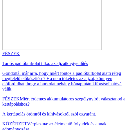
FÉSZEK
Tartós padlóburkolat titka: az aljzatkiegyenlítés
Gondoltál már arra, hogy miért fontos a padlóburkolat alatti réteg
megfelelő előkészítése? Ha nem tökéletes az aljzat, könnyen
előfordulhat, hogy a burkolat néhány hónap után kifogásolhatóvá
válik.
FÉSZEK
Miért érdemes akkumulátoros szegélynyírót választanod a
kertápoláshoz?
A kertápolás örömről és kihívásokról szól egyaránt.
KÖZÉRZET
Vérplazma: az életmentő folyadék és annak
adományozása