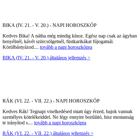
BIKA (IV. 21. - V. 20.) - NAPI HOROSZKÓP
Kedves Bika! A nátha még mindig kínoz. Egész nap csak az ágyban
henyélnél, kávét szürcsölgetnél, füstkarikákat fújogatnál.
Körülbástyázod....
tovább a napi horoszkópra
BIKA (IV. 21. - V. 20.) általános jellemzés >
RÁK (VI. 22. - VII. 22.) - NAPI HOROSZKÓP
Kedves Rák! Tegnapi viselkedésed miatt úgy érzed, bajok vannak
személyes kötelékeiddel. Ne légy ennyire borúlátó, hisz mostanság
te irányítod s....
tovább a napi horoszkópra
RÁK (VI. 22. - VII. 22.) általános jellemzés >