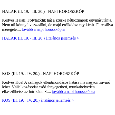
HALAK (II. 19. - III. 20.) - NAPI HOROSZKÓP
Kedves Halak! Folytatódik hát a szürke hétköznapok egymásutánja.
Nem túl könnyű visszaállni, de majd erőlködsz egy kicsit. Furcsállva
méregete....
tovább a napi horoszkópra
HALAK (II. 19. - III. 20.) általános jellemzés >
KOS (III. 19. - IV. 20.) - NAPI HOROSZKÓP
Kedves Kos! A csillagok ellentmondásos hatása ma nagyon zavaró
lehet. Vállalkozásodat csőd fenyegetheti, munkahelyeden
elkészülhetsz az intrikára. S....
tovább a napi horoszkópra
KOS (III. 19. - IV. 20.) általános jellemzés >