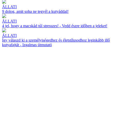
ÁLLATI
9 dolog, amit soha ne tegyél a kutyáddal!
ÁLLATI
4 jel, hogy a macskád túl stresszes! - Vedd észre időben a jeleket!
ÁLLATI
Így válaszd ki a személyiségedhez és életstílusodhoz leginkább illő
kutyafajtát - Izgalmas útmutató