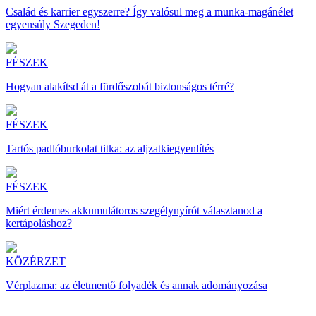
Család és karrier egyszerre? Így valósul meg a munka-magánélet
egyensúly Szegeden!
FÉSZEK
Hogyan alakítsd át a fürdőszobát biztonságos térré?
FÉSZEK
Tartós padlóburkolat titka: az aljzatkiegyenlítés
FÉSZEK
Miért érdemes akkumulátoros szegélynyírót választanod a
kertápoláshoz?
KÖZÉRZET
Vérplazma: az életmentő folyadék és annak adományozása