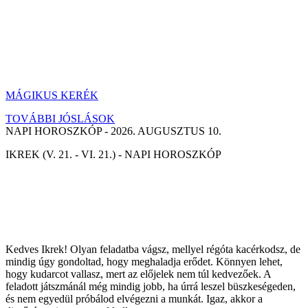
MÁGIKUS KERÉK
TOVÁBBI JÓSLÁSOK
NAPI HOROSZKÓP - 2026. AUGUSZTUS 10.
IKREK (V. 21. - VI. 21.) - NAPI HOROSZKÓP
Kedves Ikrek! Olyan feladatba vágsz, mellyel régóta kacérkodsz, de
mindig úgy gondoltad, hogy meghaladja erődet. Könnyen lehet,
hogy kudarcot vallasz, mert az előjelek nem túl kedvezőek. A
feladott játszmánál még mindig jobb, ha úrrá leszel büszkeségeden,
és nem egyedül próbálod elvégezni a munkát. Igaz, akkor a