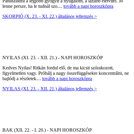
Panaszaidra a legjobb gyógyír a nyugalom, a lazább életvitel. Jó
lenne persze, ha le tudnál szo....
tovább a napi horoszkópra
SKORPIÓ (X. 23. - XI. 22.) általános jellemzés >
NYILAS (XI. 23. - XII. 21.) - NAPI HOROSZKÓP
Kedves Nyilas! Ritkán fordul elő, de ma kicsit szórakozott,
figyelmetlen vagy. Próbálj a nagy összefüggésekre koncentrálni, ne
bajlódj a részletek....
tovább a napi horoszkópra
NYILAS (XI. 23. - XII. 21.) általános jellemzés >
BAK (XII. 22. - I. 20.) - NAPI HOROSZKÓP