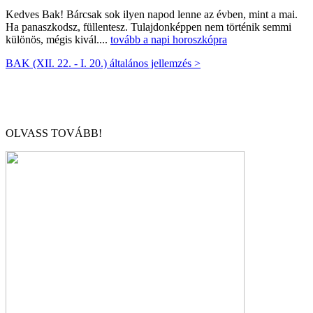
Kedves Bak! Bárcsak sok ilyen napod lenne az évben, mint a mai.
Ha panaszkodsz, füllentesz. Tulajdonképpen nem történik semmi
különös, mégis kivál....
tovább a napi horoszkópra
BAK (XII. 22. - I. 20.) általános jellemzés >
OLVASS TOVÁBB!