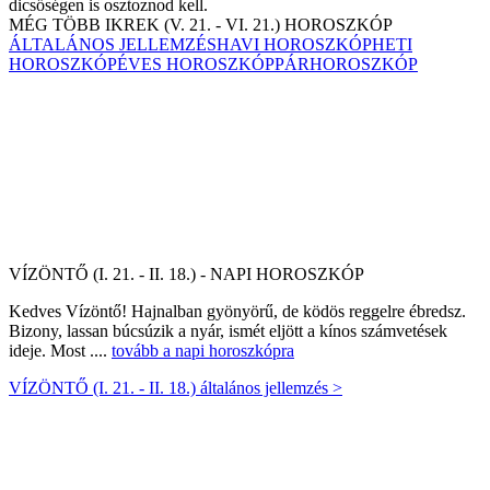
dicsőségen is osztoznod kell.
MÉG TÖBB IKREK (V. 21. - VI. 21.) HOROSZKÓP
ÁLTALÁNOS JELLEMZÉS
HAVI HOROSZKÓP
HETI
HOROSZKÓP
ÉVES HOROSZKÓP
PÁRHOROSZKÓP
VÍZÖNTŐ (I. 21. - II. 18.) - NAPI HOROSZKÓP
Kedves Vízöntő! Hajnalban gyönyörű, de ködös reggelre ébredsz.
Bizony, lassan búcsúzik a nyár, ismét eljött a kínos számvetések
ideje. Most ....
tovább a napi horoszkópra
VÍZÖNTŐ (I. 21. - II. 18.) általános jellemzés >