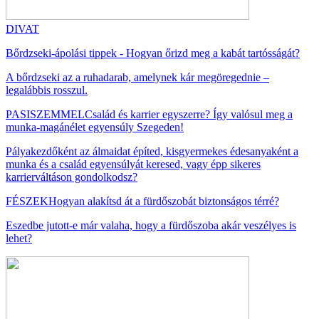
DIVAT
Bőrdzseki-ápolási tippek - Hogyan őrizd meg a kabát tartósságát?
A bőrdzseki az a ruhadarab, amelynek kár megöregednie –
legalábbis rosszul.
PASISZEMMEL
Család és karrier egyszerre? Így valósul meg a
munka-magánélet egyensúly Szegeden!
Pályakezdőként az álmaidat építed, kisgyermekes édesanyaként a
munka és a család egyensúlyát keresed, vagy épp sikeres
karrierváltáson gondolkodsz?
FÉSZEK
Hogyan alakítsd át a fürdőszobát biztonságos térré?
Eszedbe jutott-e már valaha, hogy a fürdőszoba akár veszélyes is
lehet?