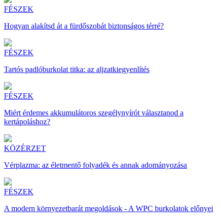
FÉSZEK
Hogyan alakítsd át a fürdőszobát biztonságos térré?
FÉSZEK
Tartós padlóburkolat titka: az aljzatkiegyenlítés
FÉSZEK
Miért érdemes akkumulátoros szegélynyírót választanod a
kertápoláshoz?
KÖZÉRZET
Vérplazma: az életmentő folyadék és annak adományozása
FÉSZEK
A modern környezetbarát megoldások - A WPC burkolatok előnyei