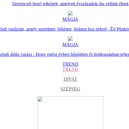
Szerencsét hozó jelképek, amelyek évszázadok óta velünk élnek
MÁGIA
sdi varázslat, amely szerelmet, bőséget, jóslatot hoz neked - Élj Pünkö
MÁGIA
ösdi áldás varázs - Hogy egész évben bőségben és boldogságban telje
TREND
TREND
DIVAT
SZÉPSÉG