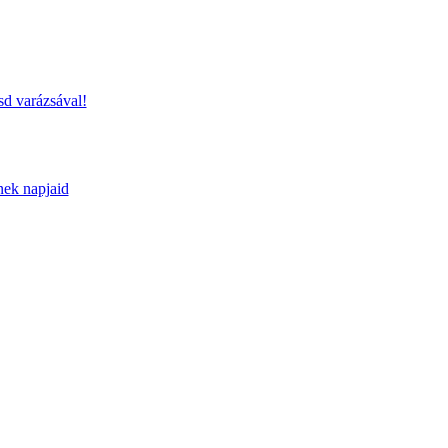
sd varázsával!
nek napjaid