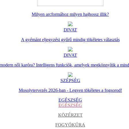
Milyen arcformához milyen hajhossz illik?
DIVAT
A gyémánt eljegyzési gyűrű mindig tökéletes választás
DIVAT
 modern női karóra? Intelligens funkciók, amelyek megkönnyítik a min
SZÉPSÉG
Mosolytervezés 2026-ban - Legyen tökéletes a fogsorod!
EGÉSZSÉG
EGÉSZSÉG
KÖZÉRZET
FOGYÓKÚRA