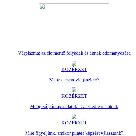
Vérplazma: az életmentő folyadék és annak adományozása
KÖZÉRZET
Mi az a szendvicspozíció?
KÖZÉRZET
Mérgező párkapcsolatok - A testedre is hatnak
KÖZÉRZET
Mire figyeljünk, amikor pilates képzést választunk?