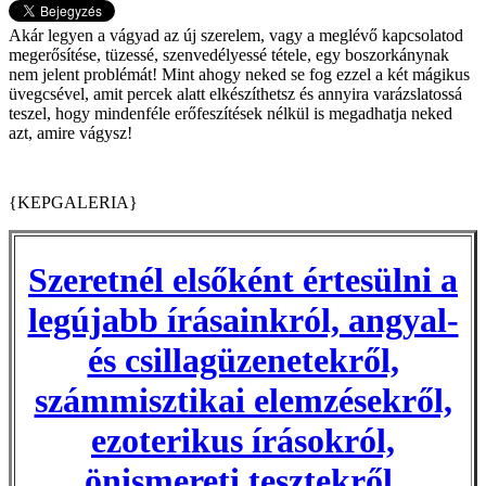
Akár legyen a vágyad az új szerelem, vagy a meglévő kapcsolatod
megerősítése, tüzessé, szenvedélyessé tétele, egy boszorkánynak
nem jelent problémát! Mint ahogy neked se fog ezzel a két mágikus
üvegcsével, amit percek alatt elkészíthetsz és annyira varázslatossá
teszel, hogy mindenféle erőfeszítések nélkül is megadhatja neked
azt, amire vágysz!
{KEPGALERIA}
Szeretnél elsőként értesülni a
legújabb írásainkról, angyal-
és csillagüzenetekről,
számmisztikai elemzésekről,
ezoterikus írásokról,
önismereti tesztekről,