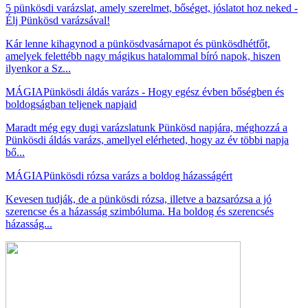
5 pünkösdi varázslat, amely szerelmet, bőséget, jóslatot hoz neked -
Élj Pünkösd varázsával!
Kár lenne kihagynod a pünkösdvasárnapot és pünkösdhétfőt,
amelyek felettébb nagy mágikus hatalommal bíró napok, hiszen
ilyenkor a Sz...
MÁGIA
Pünkösdi áldás varázs - Hogy egész évben bőségben és
boldogságban teljenek napjaid
Maradt még egy dugi varázslatunk Pünkösd napjára, méghozzá a
Pünkösdi áldás varázs, amellyel elérheted, hogy az év többi napja
bő...
MÁGIA
Pünkösdi rózsa varázs a boldog házasságért
Kevesen tudják, de a pünkösdi rózsa, illetve a bazsarózsa a jó
szerencse és a házasság szimbóluma. Ha boldog és szerencsés
házasság...