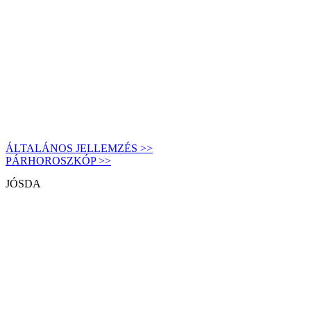
ÁLTALÁNOS JELLEMZÉS >>
PÁRHOROSZKÓP >>
JÓSDA