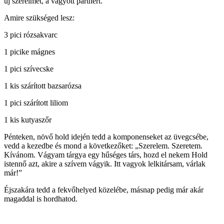
új szerelmet, a vágyott partnert.
Amire szükséged lesz:
3 pici rózsakvarc
1 picike mágnes
1 pici szívecske
1 kis szárított bazsarózsa
1 pici szárított liliom
1 kis kutyaszőr
Pénteken, növő hold idején tedd a komponenseket az üvegcsébe,
vedd a kezedbe és mond a következőket: „Szerelem. Szeretem.
Kívánom. Vágyam tárgya egy hűséges társ, hozd el nekem Hold
istennő azt, akire a szívem vágyik. Itt vagyok lelkitársam, várlak
már!”
Éjszakára tedd a fekvőhelyed közelébe, másnap pedig már akár
magaddal is hordhatod.