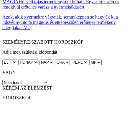
MÁGIA
Húsvéti tojás termékenységi bűbáj - Egyszerre szép és
rendkívül erőteljes varázs a gyermekáldásért
Azok, akik gyermekre vágynak, semmiképpen se hagyják ki a
húsvét nyújtotta mágikus és elképesztően erőteljes termékeny
energiákat. V...
SZEMÉLYRE SZABOTT HOROSZKÓP
Adja meg születési időpontját!
VAGY
KÉREM AZ ELEMZÉST
HOROSZKÓP