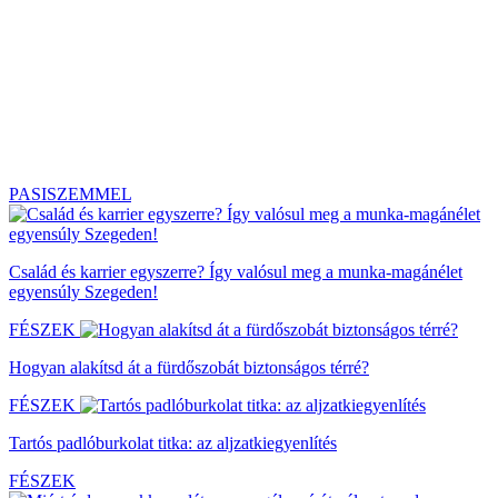
PASISZEMMEL
Család és karrier egyszerre? Így valósul meg a munka-magánélet
egyensúly Szegeden!
FÉSZEK
Hogyan alakítsd át a fürdőszobát biztonságos térré?
FÉSZEK
Tartós padlóburkolat titka: az aljzatkiegyenlítés
FÉSZEK