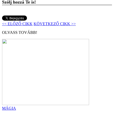
Szólj hozzá Te is!
<< ELŐZŐ CIKK
KÖVETKEZŐ CIKK >>
OLVASS TOVÁBB!
MÁGIA