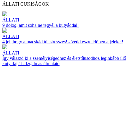
ÁLLATI CUKISÁGOK
ÁLLATI
9 dolog, amit soha ne tegyél a kutyáddal!
ÁLLATI
4 jel, hogy a macskád túl stresszes! - Vedd észre időben a jeleket!
ÁLLATI
Így válaszd ki a személyiségedhez és életstílusodhoz leginkább illő
kutyafajtát - Izgalmas útmutató