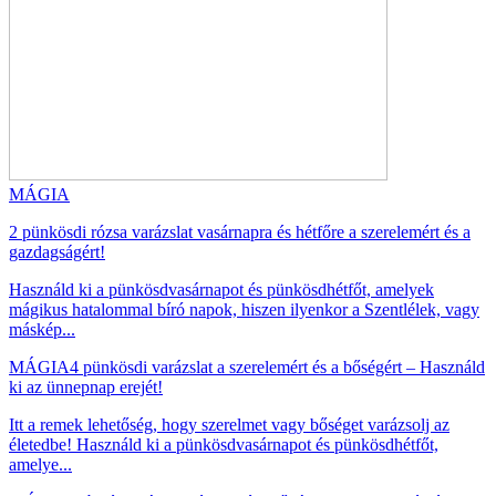
MÁGIA
2 pünkösdi rózsa varázslat vasárnapra és hétfőre a szerelemért és a
gazdagságért!
Használd ki a pünkösdvasárnapot és pünkösdhétfőt, amelyek
mágikus hatalommal bíró napok, hiszen ilyenkor a Szentlélek, vagy
máskép...
MÁGIA
4 pünkösdi varázslat a szerelemért és a bőségért – Használd
ki az ünnepnap erejét!
Itt a remek lehetőség, hogy szerelmet vagy bőséget varázsolj az
életedbe! Használd ki a pünkösdvasárnapot és pünkösdhétfőt,
amelye...