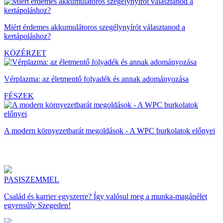
Miért érdemes akkumulátoros szegélynyírót választanod a
kertápoláshoz?
KÖZÉRZET
Vérplazma: az életmentő folyadék és annak adományozása
FÉSZEK
A modern környezetbarát megoldások - A WPC burkolatok előnyei
PASISZEMMEL
Család és karrier egyszerre? Így valósul meg a munka-magánélet
egyensúly Szegeden!