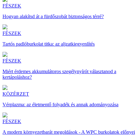
FÉSZEK
Hogyan alakítsd át a fürdőszobát biztonságos térré?
FÉSZEK
Tartós padlóburkolat titka: az aljzatkiegyenlítés
FÉSZEK
Miért érdemes akkumulátoros szegélynyírót választanod a
kertápoláshoz?
KÖZÉRZET
Vérplazma: az életmentő folyadék és annak adományozása
FÉSZEK
A modern környezetbarát megoldások - A WPC burkolatok előnyei