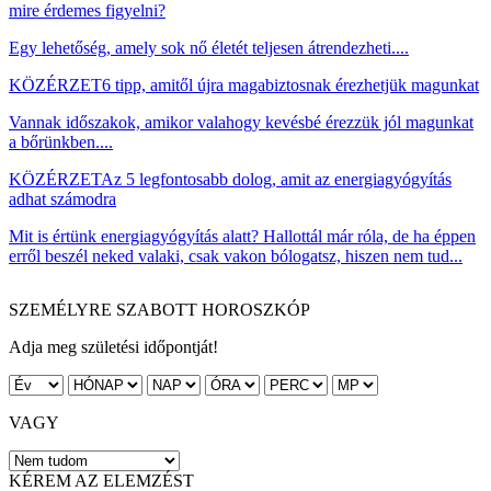
mire érdemes figyelni?
Egy lehetőség, amely sok nő életét teljesen átrendezheti....
KÖZÉRZET
6 tipp, amitől újra magabiztosnak érezhetjük magunkat
Vannak időszakok, amikor valahogy kevésbé érezzük jól magunkat
a bőrünkben....
KÖZÉRZET
Az 5 legfontosabb dolog, amit az energiagyógyítás
adhat számodra
Mit is értünk energiagyógyítás alatt? Hallottál már róla, de ha éppen
erről beszél neked valaki, csak vakon bólogatsz, hiszen nem tud...
SZEMÉLYRE SZABOTT HOROSZKÓP
Adja meg születési időpontját!
VAGY
KÉREM AZ ELEMZÉST