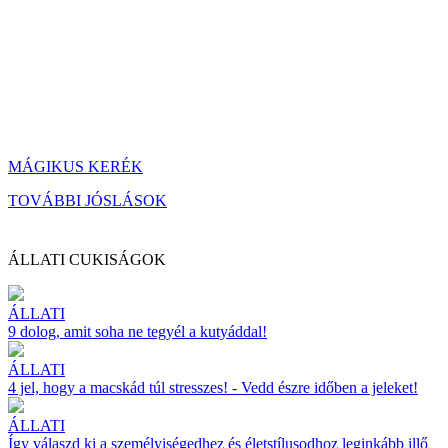
MÁGIKUS KERÉK
TOVÁBBI JÓSLÁSOK
ÁLLATI CUKISÁGOK
ÁLLATI
9 dolog, amit soha ne tegyél a kutyáddal!
ÁLLATI
4 jel, hogy a macskád túl stresszes! - Vedd észre időben a jeleket!
ÁLLATI
Így válaszd ki a személyiségedhez és életstílusodhoz leginkább illő