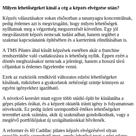
Milyen lehetőségeket kínál a cég a képzés elvégzése után?
Képzés választásakor sokan elsősorban a tananyagra koncentrálnak,
pedig érdemes azt is megvizsgálni, hogy milyen lehetőségek
nyílhatnak meg a végzettség megszerzését követően. Egy jól
megválasztott képzés nemcsak tudást adhat, hanem segíthet a
szakmai kapcsolataink építésében és a karrierünk elindításában is.
A TMS Pilates által kínált képzések esetében akár a franchise
rendszerükbe való csatlakozásra is lehetőség nyílik. Éppen ezért a
döntés meghozásakor nemcsak a jelenlegi, hanem a hosszú távú
céljainkat is érdemes figyelembe venni.
Ezek az eszközök rendkívül változatos edzési lehetőségeket
kínálnak, miközben a gyakorlatok nehézségi szintje könnyen az
egyéni igényekhez igazítható.
A növekvő kereslet miatt egyre több stúdió építi be kínálatába a
gépes pilates órákat, és a képzett oktatók iránti igény is folyamatosan
növekszik. Ez pedig üzleti szempontból értékes lehetőségeket
teremthet azok számára, akik új szakmában gondolkodnak, vagy a
meglévő portfóliójukat új szolgáltatásokkal bővítenék.
A reformer és fél Cadillac pilates képzés elvégzésével olyan
speciális tudás szerezhető meg, amely lehetővé teszi a gépi pilates