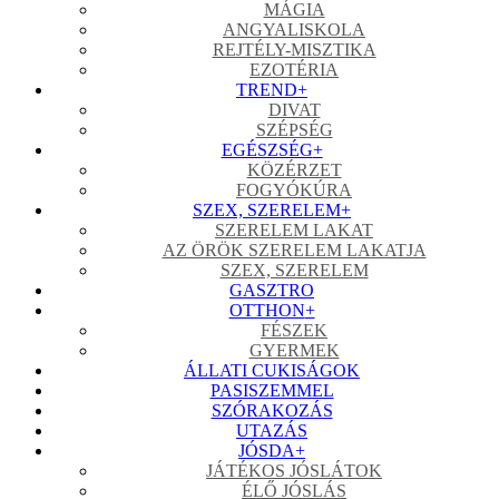
MÁGIA
ANGYALISKOLA
REJTÉLY-MISZTIKA
EZOTÉRIA
TREND
+
DIVAT
SZÉPSÉG
EGÉSZSÉG
+
KÖZÉRZET
FOGYÓKÚRA
SZEX, SZERELEM
+
SZERELEM LAKAT
AZ ÖRÖK SZERELEM LAKATJA
SZEX, SZERELEM
GASZTRO
OTTHON
+
FÉSZEK
GYERMEK
ÁLLATI CUKISÁGOK
PASISZEMMEL
SZÓRAKOZÁS
UTAZÁS
JÓSDA
+
JÁTÉKOS JÓSLÁTOK
ÉLŐ JÓSLÁS