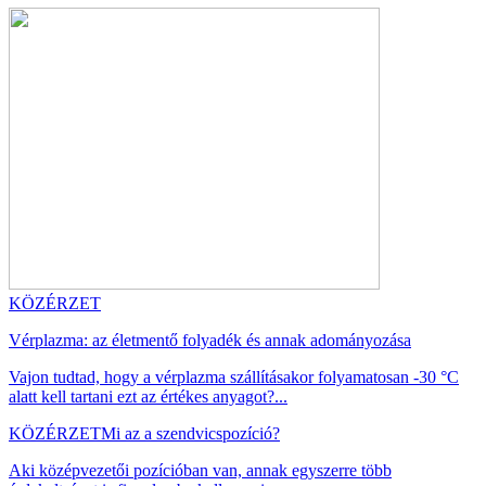
KÖZÉRZET
Vérplazma: az életmentő folyadék és annak adományozása
Vajon tudtad, hogy a vérplazma szállításakor folyamatosan -30 °C
alatt kell tartani ezt az értékes anyagot?...
KÖZÉRZET
Mi az a szendvicspozíció?
Aki középvezetői pozícióban van, annak egyszerre több