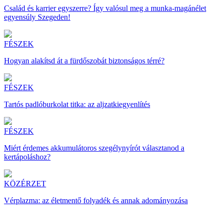
Család és karrier egyszerre? Így valósul meg a munka-magánélet
egyensúly Szegeden!
FÉSZEK
Hogyan alakítsd át a fürdőszobát biztonságos térré?
FÉSZEK
Tartós padlóburkolat titka: az aljzatkiegyenlítés
FÉSZEK
Miért érdemes akkumulátoros szegélynyírót választanod a
kertápoláshoz?
KÖZÉRZET
Vérplazma: az életmentő folyadék és annak adományozása