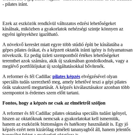
- pilates iránt.
Ezek az eszközök rendkívül változatos edzési lehetőségeket
kínálnak, miközben a gyakorlatok nehézségi szintje könnyen az
egyéni igényekhez igazítható.
A növekvő kereslet miatt egyre több stúdió építi be kínálatába a
gépes pilates órákat, és a képzett oktatók iránti igény is folyamatosan
növekszik. Ez pedig üzleti szempontból értékes lehetőségeket
teremthet azok számára, akik új szakmában gondolkodnak, vagy a
meglévő portfóliójukat új szolgáltatásokkal bővítenék.
A reformer és fél Cadillac
pilates képzés
elvégzésével olyan
speciális tudás szerezhető meg, amely lehetővé teszi a gépi pilates
órák szakszerű megtartását. A képzés kiválasztásakor azonban több
szempontot is érdemes szem előtt tartani.
Fontos, hogy a képzés ne csak az elméletről szóljon
A reformer és fél Cadillac pilates oktatása speciális tudást igényel,
hiszen az oktatóknak nemcsak a gyakorlatokat kell ismerniük,
hanem az eszközök biztonságos és hatékony használatát is. Egy jó
képzés ezért nem kizárólag elméleti tananyagból áll, hanem jelentős
hangsúlyt fektet a gyakorlati oktatásra is.