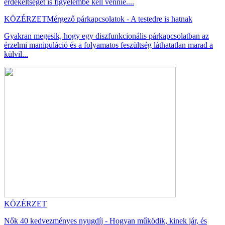
érdekeltséget is figyelembe kell vennie....
KÖZÉRZET
Mérgező párkapcsolatok - A testedre is hatnak
Gyakran megesik, hogy egy diszfunkcionális párkapcsolatban az
érzelmi manipuláció és a folyamatos feszültség láthatatlan marad a
külvil...
KÖZÉRZET
Nők 40 kedvezményes nyugdíj - Hogyan működik, kinek jár, és