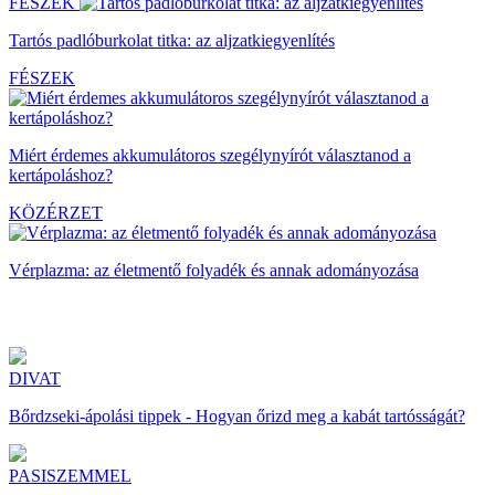
FÉSZEK
Tartós padlóburkolat titka: az aljzatkiegyenlítés
FÉSZEK
Miért érdemes akkumulátoros szegélynyírót választanod a
kertápoláshoz?
KÖZÉRZET
Vérplazma: az életmentő folyadék és annak adományozása
DIVAT
Bőrdzseki-ápolási tippek - Hogyan őrizd meg a kabát tartósságát?
PASISZEMMEL