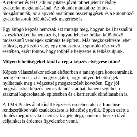
A reformer és fél Cadillac pilates jóval többet jelent néhány
gyakorlat megtanulásánál. Az oktatói munkához fontos a
mozgásminták, az alapvető anatómiai összefüggések és a különböző
gyakorlatsorok felépítésének megértése is.
Egy átfogó képzés nemcsak azt mutatja meg, hogyan kell használni
az eszközöket, hanem azt is, hogyan lehet az órákat különböző
tudásszintű vendégek számára felépíteni. Más megközelítésre lehet
szükség egy kezdő vagy egy rendszeresen sportoló résztvevő
esetében, ezért fontos, hogy többféle helyzetre is felkészüljünk.
Milyen lehetőségeket kínál a cég a képzés elvégzése után?
Képzés választásakor sokan elsősorban a tananyagra koncentrálnak,
pedig érdemes azt is megvizsgálni, hogy milyen lehetőségek
nyílhatnak meg a végzettség megszerzését követően. Egy jól
megválasztott képzés nemcsak tudást adhat, hanem segíthet a
szakmai kapcsolataink építésében és a karrierünk elindításában is.
A TMS Pilates által kínált képzések esetében akár a franchise
rendszerükbe való csatlakozásra is lehetőség nyílik. Éppen ezért a
döntés meghozásakor nemcsak a jelenlegi, hanem a hosszú távú
céljainkat is érdemes figyelembe venni.