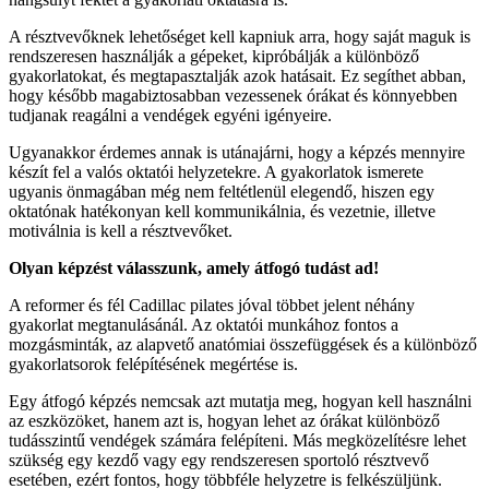
A résztvevőknek lehetőséget kell kapniuk arra, hogy saját maguk is
rendszeresen használják a gépeket, kipróbálják a különböző
gyakorlatokat, és megtapasztalják azok hatásait. Ez segíthet abban,
hogy később magabiztosabban vezessenek órákat és könnyebben
tudjanak reagálni a vendégek egyéni igényeire.
Ugyanakkor érdemes annak is utánajárni, hogy a képzés mennyire
készít fel a valós oktatói helyzetekre. A gyakorlatok ismerete
ugyanis önmagában még nem feltétlenül elegendő, hiszen egy
oktatónak hatékonyan kell kommunikálnia, és vezetnie, illetve
motiválnia is kell a résztvevőket.
Olyan képzést válasszunk, amely átfogó tudást ad!
A reformer és fél Cadillac pilates jóval többet jelent néhány
gyakorlat megtanulásánál. Az oktatói munkához fontos a
mozgásminták, az alapvető anatómiai összefüggések és a különböző
gyakorlatsorok felépítésének megértése is.
Egy átfogó képzés nemcsak azt mutatja meg, hogyan kell használni
az eszközöket, hanem azt is, hogyan lehet az órákat különböző
tudásszintű vendégek számára felépíteni. Más megközelítésre lehet
szükség egy kezdő vagy egy rendszeresen sportoló résztvevő
esetében, ezért fontos, hogy többféle helyzetre is felkészüljünk.