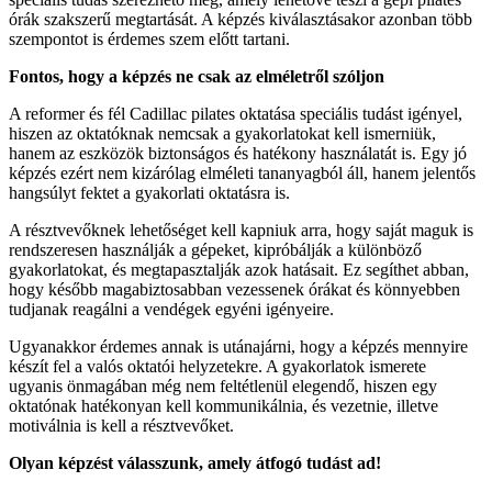
órák szakszerű megtartását. A képzés kiválasztásakor azonban több
szempontot is érdemes szem előtt tartani.
Fontos, hogy a képzés ne csak az elméletről szóljon
A reformer és fél Cadillac pilates oktatása speciális tudást igényel,
hiszen az oktatóknak nemcsak a gyakorlatokat kell ismerniük,
hanem az eszközök biztonságos és hatékony használatát is. Egy jó
képzés ezért nem kizárólag elméleti tananyagból áll, hanem jelentős
hangsúlyt fektet a gyakorlati oktatásra is.
A résztvevőknek lehetőséget kell kapniuk arra, hogy saját maguk is
rendszeresen használják a gépeket, kipróbálják a különböző
gyakorlatokat, és megtapasztalják azok hatásait. Ez segíthet abban,
hogy később magabiztosabban vezessenek órákat és könnyebben
tudjanak reagálni a vendégek egyéni igényeire.
Ugyanakkor érdemes annak is utánajárni, hogy a képzés mennyire
készít fel a valós oktatói helyzetekre. A gyakorlatok ismerete
ugyanis önmagában még nem feltétlenül elegendő, hiszen egy
oktatónak hatékonyan kell kommunikálnia, és vezetnie, illetve
motiválnia is kell a résztvevőket.
Olyan képzést válasszunk, amely átfogó tudást ad!