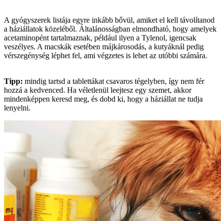
A gyógyszerek listája egyre inkább bővül, amiket el kell távolítanod
a háziállatok közeléből. Általánosságban elmondható, hogy amelyek
acetaminopént tartalmaznak, például ilyen a Tylenol, igencsak
veszélyes. A macskák esetében májkárosodás, a kutyáknál pedig
vérszegénység léphet fel, ami végzetes is lehet az utóbbi számára.
Tipp:
mindig tartsd a tablettákat csavaros tégelyben, így nem fér
hozzá a kedvenced. Ha véletlenül leejtesz egy szemet, akkor
mindenképpen keresd meg, és dobd ki, hogy a háziállat ne tudja
lenyelni.