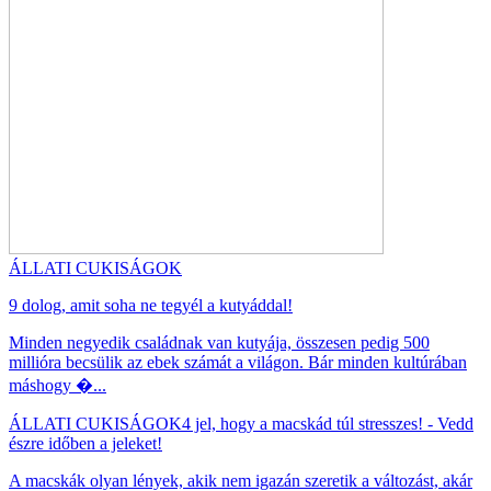
ÁLLATI CUKISÁGOK
9 dolog, amit soha ne tegyél a kutyáddal!
Minden negyedik családnak van kutyája, összesen pedig 500
millióra becsülik az ebek számát a világon. Bár minden kultúrában
máshogy �...
ÁLLATI CUKISÁGOK
4 jel, hogy a macskád túl stresszes! - Vedd
észre időben a jeleket!
A macskák olyan lények, akik nem igazán szeretik a változást, akár