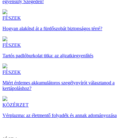
egyensúly Szegeden!
FÉSZEK
Hogyan alakítsd át a fürdőszobát biztonságos térré?
FÉSZEK
Tartós padlóburkolat titka: az aljzatkiegyenlítés
FÉSZEK
Miért érdemes akkumulátoros szegélynyírót választanod a
kertápoláshoz?
KÖZÉRZET
Vérplazma: az életmentő folyadék és annak adományozása