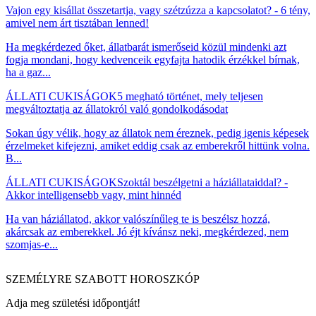
Vajon egy kisállat összetartja, vagy szétzúzza a kapcsolatot? - 6 tény,
amivel nem árt tisztában lenned!
Ha megkérdezed őket, állatbarát ismerőseid közül mindenki azt
fogja mondani, hogy kedvenceik egyfajta hatodik érzékkel bírnak,
ha a gaz...
ÁLLATI CUKISÁGOK
5 megható történet, mely teljesen
megváltoztatja az állatokról való gondolkodásodat
Sokan úgy vélik, hogy az állatok nem éreznek, pedig igenis képesek
érzelmeket kifejezni, amiket eddig csak az emberekről hittünk volna.
B...
ÁLLATI CUKISÁGOK
Szoktál beszélgetni a háziállataiddal? -
Akkor intelligensebb vagy, mint hinnéd
Ha van háziállatod, akkor valószínűleg te is beszélsz hozzá,
akárcsak az emberekkel. Jó éjt kívánsz neki, megkérdezed, nem
szomjas-e...
SZEMÉLYRE SZABOTT HOROSZKÓP
Adja meg születési időpontját!