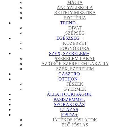
MÁGIA
ANGYALISKOLA
REJTÉLY-MISZTIKA
EZOTÉRIA
TREND
+
DIVAT
SZÉPSÉG
EGÉSZSÉG
+
KÖZÉRZET
FOGYÓKÚRA
SZEX, SZERELEM
+
SZERELEM LAKAT
AZ ÖRÖK SZERELEM LAKATJA
SZEX, SZERELEM
GASZTRO
OTTHON
+
FÉSZEK
GYERMEK
ÁLLATI CUKISÁGOK
PASISZEMMEL
SZÓRAKOZÁS
UTAZÁS
JÓSDA
+
JÁTÉKOS JÓSLÁTOK
ÉLŐ JÓSLÁS