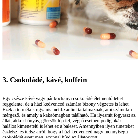
3. Csokoládé, kávé, koffein
Egy csésze kávé vagy pár kockányi csokoládé életmentő lehet
reggelente, de a házi kedvenced számára bizony végzetes is lehet.
Ezek a termékek ugyanis metil-xantint tartalmaznak, ami számukra
mérgező, és amely a kakaómagban található. Ha ilyesmit fogyaszt az
állat, akkor hányás, görcsök lép fel, végső esetben pedig akár
halálos kimenetelű is lehet ez a baleset. Amennyiben ilyen tüneteket
észlelsz, és tudsz arról, hogy a házi kedvenced nagy mennyiségű
csokoládét evett meg, azonnal hívd az állatorvost.