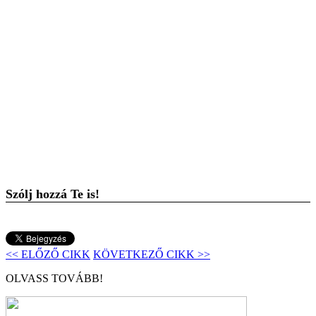
Szólj hozzá Te is!
<< ELŐZŐ CIKK
KÖVETKEZŐ CIKK >>
OLVASS TOVÁBB!