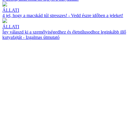
ÁLLATI
4 jel, hogy a macskád túl stresszes! - Vedd észre időben a jeleket!
ÁLLATI
Így válaszd ki a személyiségedhez és életstílusodhoz leginkább illő
kutyafajtát - Izgalmas útmutató