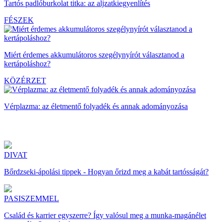
Tartós padlóburkolat titka: az aljzatkiegyenlítés
FÉSZEK
Miért érdemes akkumulátoros szegélynyírót választanod a
kertápoláshoz?
KÖZÉRZET
Vérplazma: az életmentő folyadék és annak adományozása
DIVAT
Bőrdzseki-ápolási tippek - Hogyan őrizd meg a kabát tartósságát?
PASISZEMMEL
Család és karrier egyszerre? Így valósul meg a munka-magánélet