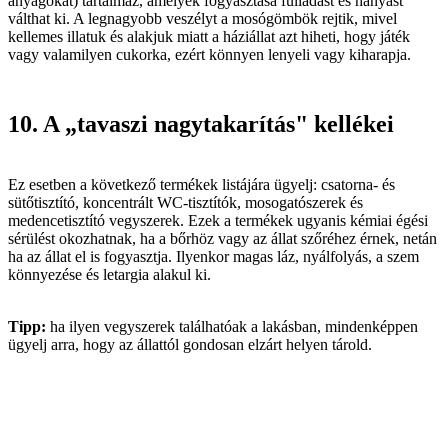
anyagokat) tartalmaz, amelyek fogyasztása fulladást és hányást
válthat ki. A legnagyobb veszélyt a mosógömbök rejtik, mivel
kellemes illatuk és alakjuk miatt a háziállat azt hiheti, hogy játék
vagy valamilyen cukorka, ezért könnyen lenyeli vagy kiharapja.
10. A „tavaszi nagytakarítás" kellékei
Ez esetben a következő termékek listájára ügyelj: csatorna- és
sütőtisztító, koncentrált WC-tisztítók, mosogatószerek és
medencetisztító vegyszerek. Ezek a termékek ugyanis kémiai égési
sérülést okozhatnak, ha a bőrhöz vagy az állat szőréhez érnek, netán
ha az állat el is fogyasztja. Ilyenkor magas láz, nyálfolyás, a szem
könnyezése és letargia alakul ki.
Tipp:
ha ilyen vegyszerek találhatóak a lakásban, mindenképpen
ügyelj arra, hogy az állattól gondosan elzárt helyen tárold.