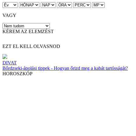
VAGY
KÉREM AZ ELEMZÉST
EZT EL KELL OLVASNOD
DIVAT
Bőrdzseki-ápolási tippek - Hogyan őrizd meg a kabát tartósságát?
HOROSZKÓP