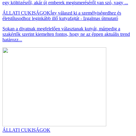
egy költözésről, akár új emberek megismeréséről van szó, vagy ...
ÁLLATI CUKISÁGOK
Így válaszd ki a személyiségedhez és
életstílusodhoz leginkább illő kutyafajtát - Izgalmas útmutató
Sokan a divatnak megfelelően választanak kutyát, márpedig a
szakértők szerint kiemelten fontos, hogy ne az éppen aktuális trend
határozz...
ÁLLATI CUKISÁGOK