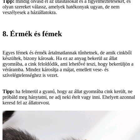
Tipp:
mindig olvasd el az utasításokat és a figyelmeztetéseket, és
olyan szereket válassz, amelyek hatékonyak ugyan, de nem
veszélyesek a háziállatokra.
8. Érmék és fémek
Egyes fémek és érmék ártalmatlannak tűnhetnek, de amik cinkből
készültek, bizony károsak. Ha ez az anyag bekerül az állat
gyomrába, a cink feloldódik, ami lehetővé teszi, hogy bekerüljön a
véráramba. Mindez károsítja a májat, emellett vese- és
szívelégtelenséghez is vezet.
Tipp:
ha felmerül a gyanú, hogy az állat gyomrába cink került, ne
próbáld meg hánytatni, ne adj neki ételt vagy inni. Ehelyett azonnal
keresd fel az állatorvost.