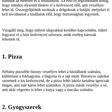
túlmutat az etetésen és a sétáltatáson. Az első és legfontosabb dolog,
hogy minden olyasmit tüntess el a kedvenced elől, ami veszélyes
lehet rá. Összegyűjtöttük azoknak a dolgoknak a listáját, melyeket el
kell távolítanod a kisállatok elől, hogy biztonságban legyenek.
Vizsgáld meg, hogy milyen tárgyakkal kerülhet kapcsolatba, miket
fogyaszt el a házi kedvenced szívesen, amik esetleg károsak
lehetnek rá.
1. Pizza
Néhány pizzaféle bizony veszélyes lehet a háziállatok számára,
különösen a fokhagyma, a hagyma és a sajt miatt. Bizonyos sajtokat
szeretnek a kis kedvenceid, de a pizza feltét laktóz tartalma igencsak
magas, ami már káros lehet számukra. A pizza másik veszélye a só,
ami akár végzetes is lehet a kutya vagy a macska számára.
2. Gyógyszerek