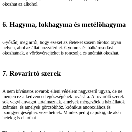
okozhat az alkohol.
6. Hagyma, fokhagyma és metélőhagyma
Győződj meg arról, hogy ezeket az ételeket sosem tárolod olyan
helyen, ahol az állat hozzáférhet. Gyomor- és bálkárosodást
okozhatnak, a vörösvérsejteket is roncsolja és anémiát okozhat.
7. Rovarirtó szerek
A nem kívánatos rovarok elleni védelem nagyszerű ugyan, de ne
menjen ez a kedvenced egészségének rovására. A rovarölő szerek
sok vegyi anyagot tartalmaznak, amelyek mérgezőek a háziállatok
számára, és amelyek görcsökhöz, krónikus anorexiához és
izomgyengeséghez vezethetnek. Mindez pedig napokig, de akár
hetekig is eltarthat.