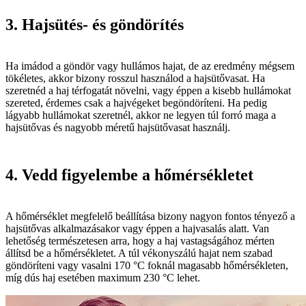
3. Hajsütés- és göndörítés
Ha imádod a göndör vagy hullámos hajat, de az eredmény mégsem
tökéletes, akkor bizony rosszul használod a hajsütővasat. Ha
szeretnéd a haj térfogatát növelni, vagy éppen a kisebb hullámokat
szereted, érdemes csak a hajvégeket begöndöríteni. Ha pedig
lágyabb hullámokat szeretnél, akkor ne legyen túl forró maga a
hajsütővas és nagyobb méretű hajsütővasat használj.
4. Vedd figyelembe a hőmérsékletet
A hőmérséklet megfelelő beállítása bizony nagyon fontos tényező a
hajsütővas alkalmazásakor vagy éppen a hajvasalás alatt. Van
lehetőség természetesen arra, hogy a haj vastagságához mérten
állítsd be a hőmérsékletet. A túl vékonyszálú hajat nem szabad
göndöríteni vagy vasalni 170 °C foknál magasabb hőmérsékleten,
míg dús haj esetében maximum 230 °C lehet.