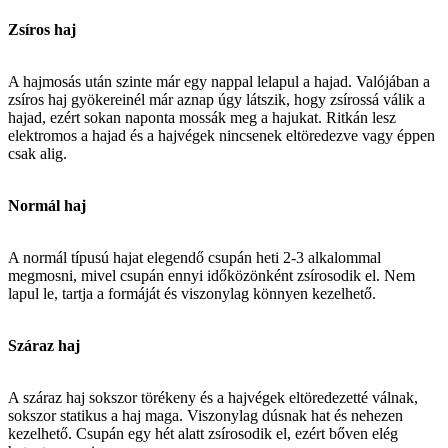
Zsíros haj
A hajmosás után szinte már egy nappal lelapul a hajad. Valójában a
zsíros haj gyökereinél már aznap úgy látszik, hogy zsírossá válik a
hajad, ezért sokan naponta mossák meg a hajukat. Ritkán lesz
elektromos a hajad és a hajvégek nincsenek eltöredezve vagy éppen
csak alig.
Normál haj
A normál típusú hajat elegendő csupán heti 2-3 alkalommal
megmosni, mivel csupán ennyi időközönként zsírosodik el. Nem
lapul le, tartja a formáját és viszonylag könnyen kezelhető.
Száraz haj
A száraz haj sokszor törékeny és a hajvégek eltöredezetté válnak,
sokszor statikus a haj maga. Viszonylag dúsnak hat és nehezen
kezelhető. Csupán egy hét alatt zsírosodik el, ezért bőven elég