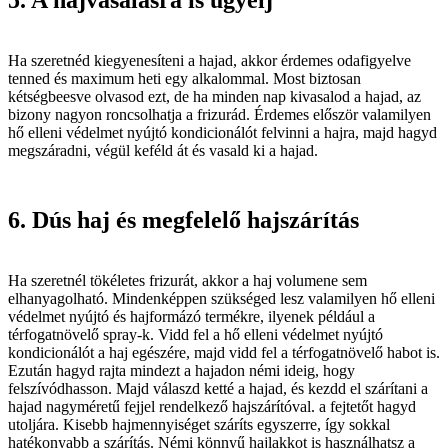
5. A hajvasalásra is ügyelj
Ha szeretnéd kiegyenesíteni a hajad, akkor érdemes odafigyelve
tenned és maximum heti egy alkalommal. Most biztosan
kétségbeesve olvasod ezt, de ha minden nap kivasalod a hajad, az
bizony nagyon roncsolhatja a frizurád. Érdemes először valamilyen
hő elleni védelmet nyújtó kondicionálót felvinni a hajra, majd hagyd
megszáradni, végül keféld át és vasald ki a hajad.
6. Dús haj és megfelelő hajszárítás
Ha szeretnél tökéletes frizurát, akkor a haj volumene sem
elhanyagolható. Mindenképpen szükséged lesz valamilyen hő elleni
védelmet nyújtó és hajformázó termékre, ilyenek például a
térfogatnövelő spray-k. Vidd fel a hő elleni védelmet nyújtó
kondicionálót a haj egészére, majd vidd fel a térfogatnövelő habot is.
Ezután hagyd rajta mindezt a hajadon némi ideig, hogy
felszívódhasson. Majd válaszd ketté a hajad, és kezdd el szárítani a
hajad nagyméretű fejjel rendelkező hajszárítóval. a fejtetőt hagyd
utoljára. Kisebb hajmennyiséget száríts egyszerre, így sokkal
hatékonyabb a szárítás. Némi könnyű hajlakkot is használhatsz a