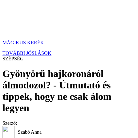
MÁGIKUS KERÉK
TOVÁBBI JÓSLÁSOK
SZÉPSÉG
Gyönyörű hajkoronáról
álmodozol? - Útmutató és
tippek, hogy ne csak álom
legyen
Szerző:
Szabó Anna