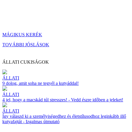
MÁGIKUS KERÉK
TOVÁBBI JÓSLÁSOK
ÁLLATI CUKISÁGOK
ÁLLATI
9 dolog, amit soha ne tegyél a kutyáddal!
ÁLLATI
4 jel, hogy a macskád túl stresszes! - Vedd észre időben a jeleket!
ÁLLATI
Így válaszd ki a személyiségedhez és életstílusodhoz leginkább illő
kutyafajtát - Izgalmas útmutató