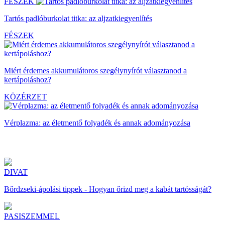
FÉSZEK
Tartós padlóburkolat titka: az aljzatkiegyenlítés
FÉSZEK
Miért érdemes akkumulátoros szegélynyírót választanod a
kertápoláshoz?
KÖZÉRZET
Vérplazma: az életmentő folyadék és annak adományozása
DIVAT
Bőrdzseki-ápolási tippek - Hogyan őrizd meg a kabát tartósságát?
PASISZEMMEL