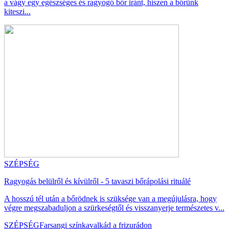
a vágy egy egészséges és ragyogó bőr iránt, hiszen a bőrünk
kiteszi...
SZÉPSÉG
Ragyogás belülről és kívülről - 5 tavaszi bőrápolási rituálé
A hosszú tél után a bőrödnek is szüksége van a megújulásra, hogy
végre megszabaduljon a szürkeségtől és visszanyerje természetes v...
SZÉPSÉG
Farsangi színkavalkád a frizurádon