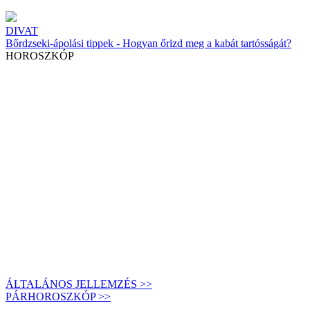
DIVAT
Bőrdzseki-ápolási tippek - Hogyan őrizd meg a kabát tartósságát?
HOROSZKÓP
ÁLTALÁNOS JELLEMZÉS >>
PÁRHOROSZKÓP >>