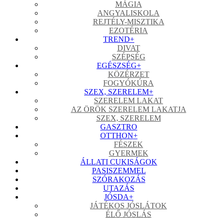
MÁGIA
ANGYALISKOLA
REJTÉLY-MISZTIKA
EZOTÉRIA
TREND
+
DIVAT
SZÉPSÉG
EGÉSZSÉG
+
KÖZÉRZET
FOGYÓKÚRA
SZEX, SZERELEM
+
SZERELEM LAKAT
AZ ÖRÖK SZERELEM LAKATJA
SZEX, SZERELEM
GASZTRO
OTTHON
+
FÉSZEK
GYERMEK
ÁLLATI CUKISÁGOK
PASISZEMMEL
SZÓRAKOZÁS
UTAZÁS
JÓSDA
+
JÁTÉKOS JÓSLÁTOK
ÉLŐ JÓSLÁS