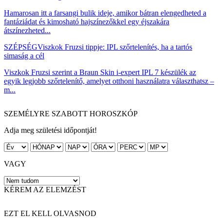
Hamarosan itt a farsangi bulik ideje, amikor bátran elengedheted a
fantáziádat és kimosható hajszínezőkkel egy éjszakára
átszínezheted...
SZÉPSÉG
Viszkok Fruzsi tippje: IPL szőrtelenítés, ha a tartós
simaság a cél
Viszkok Fruzsi szerint a Braun Skin i-expert IPL 7 készülék az
egyik legjobb szőrtelenítő, amelyet otthoni használatra választhatsz –
m...
SZEMÉLYRE SZABOTT HOROSZKÓP
Adja meg születési időpontját!
VAGY
KÉREM AZ ELEMZÉST
EZT EL KELL OLVASNOD