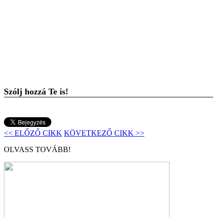
Szólj hozzá Te is!
<< ELŐZŐ CIKK
KÖVETKEZŐ CIKK >>
OLVASS TOVÁBB!