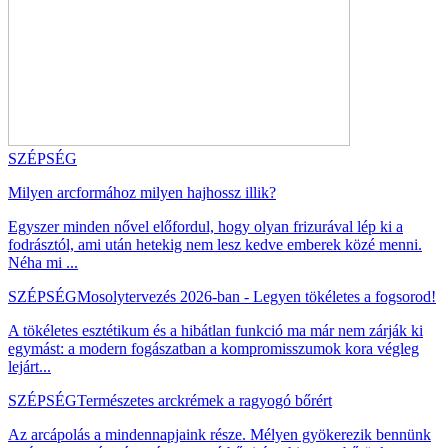
SZÉPSÉG
Milyen arcformához milyen hajhossz illik?
Egyszer minden nővel előfordul, hogy olyan frizurával lép ki a
fodrásztól, ami után hetekig nem lesz kedve emberek közé menni.
Néha mi ...
SZÉPSÉG
Mosolytervezés 2026-ban - Legyen tökéletes a fogsorod!
A tökéletes esztétikum és a hibátlan funkció ma már nem zárják ki
egymást: a modern fogászatban a kompromisszumok kora végleg
lejárt...
SZÉPSÉG
Természetes arckrémek a ragyogó bőrért
Az arcápolás a mindennapjaink része. Mélyen gyökerezik bennünk