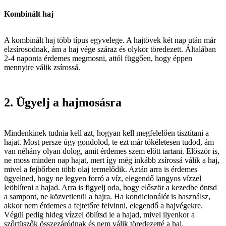
Kombinált haj
A kombinált haj több típus egyvelege. A hajtövek két nap után már
elzsírosodnak, ám a haj vége száraz és olykor töredezett. Általában
2-4 naponta érdemes megmosni, attól függően, hogy éppen
mennyire válik zsírossá.
2. Ügyelj a hajmosásra
Mindenkinek tudnia kell azt, hogyan kell megfelelően tisztítani a
hajat. Most persze úgy gondolod, te ezt már tökéletesen tudod, ám
van néhány olyan dolog, amit érdemes szem előtt tartani. Először is,
ne moss minden nap hajat, mert így még inkább zsírossá válik a haj,
mivel a fejbőrben több olaj termelődik. Aztán arra is érdemes
ügyelned, hogy ne legyen forró a víz, elegendő langyos vízzel
leöblíteni a hajad. Arra is figyelj oda, hogy először a kezedbe öntsd
a sampont, ne közvetlenül a hajra. Ha kondicionálót is használsz,
akkor nem érdemes a fejtetőre felvinni, elegendő a hajvégekre.
Végül pedig hideg vízzel öblítsd le a hajad, mivel ilyenkor a
szőrtüszők összezáródnak és nem válik töredezetté a haj.