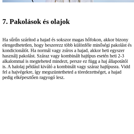
7. Pakolások és olajok
Ha sűrűn szárítod a hajad és sokszor magas hőfokon, akkor bizony
elengedhetetlen, hogy beszerezz több különféle minőségi pakolást és
kondicionálót. Ha normál vagy zsíros a hajad, akkor heti egyszer
használj pakolást. Száraz vagy kombinált hajtípus esetén heti 2-3
alkalommal is megteheted mindezt, persze ez függ a haj állapotától
is. A halolaj például kiváló a kombinált vagy száraz hajtípusra. Vidd
fel a hajvégekre, így megszüntetheted a töredezettséget, a hajad
pedig elképesztően ragyogó lesz.