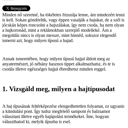
Minden nő szeretné, ha tökéletes frizurája lenne, ám mindezért tenni
is kell. Sokan göndörítik, vagy éppen vasalják a hajukat, de a szél is
jócskán képes roncsolni a hajszálakat, így nem csoda, ha nem olyan
a hajkoronád, mint a reklámokban szereplő modelleké. Ám a
megoldás nincs is olyan messze, mint hinnéd, sokszor elegendő
ismerni azt, hogy milyen típusú a hajad.
Annak ismeretében, hogy milyen típusú hajjal áldott meg az
anyatermészet, jó néhány hasznos tippet alkalmazhatsz, és te is
csodás illetve egészséges hajjal ébredhetsz minden reggel.
1. Vizsgáld meg, milyen a hajtípusodat
A haj típusának feltérképezése elengedhetetlen folyamat, ez ugyanis
a kiindulási pont. Így tudsz megfelelő sampont és balzsamot
választani illetve egyéb hajápolási termékeket. Íme, hogyan
választhatod ki, melyik típusba is esel.