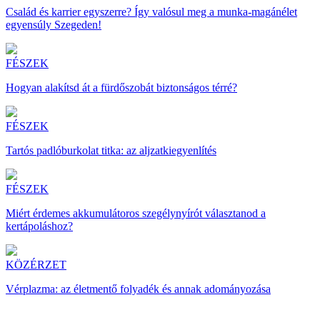
Család és karrier egyszerre? Így valósul meg a munka-magánélet
egyensúly Szegeden!
FÉSZEK
Hogyan alakítsd át a fürdőszobát biztonságos térré?
FÉSZEK
Tartós padlóburkolat titka: az aljzatkiegyenlítés
FÉSZEK
Miért érdemes akkumulátoros szegélynyírót választanod a
kertápoláshoz?
KÖZÉRZET
Vérplazma: az életmentő folyadék és annak adományozása