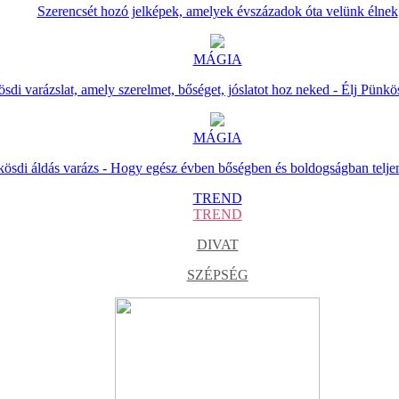
Szerencsét hozó jelképek, amelyek évszázadok óta velünk élnek
MÁGIA
sdi varázslat, amely szerelmet, bőséget, jóslatot hoz neked - Élj Pünkö
MÁGIA
ösdi áldás varázs - Hogy egész évben bőségben és boldogságban telje
TREND
TREND
DIVAT
SZÉPSÉG