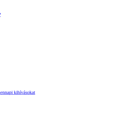
?
dennapi kihívásokat