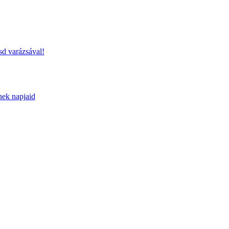
sd varázsával!
nek napjaid