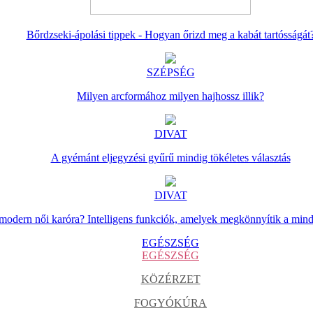
Bőrdzseki-ápolási tippek - Hogyan őrizd meg a kabát tartósságát
SZÉPSÉG
Milyen arcformához milyen hajhossz illik?
DIVAT
A gyémánt eljegyzési gyűrű mindig tökéletes választás
DIVAT
 modern női karóra? Intelligens funkciók, amelyek megkönnyítik a min
EGÉSZSÉG
EGÉSZSÉG
KÖZÉRZET
FOGYÓKÚRA