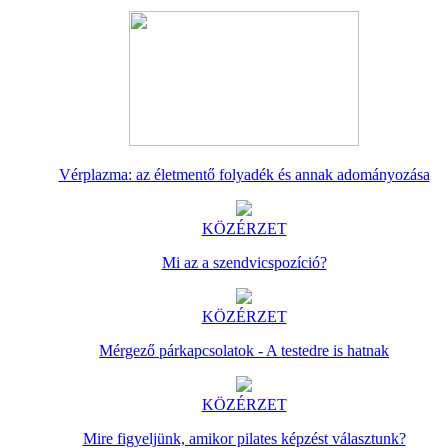
Vérplazma: az életmentő folyadék és annak adományozása
KÖZÉRZET
Mi az a szendvicspozíció?
KÖZÉRZET
Mérgező párkapcsolatok - A testedre is hatnak
KÖZÉRZET
Mire figyeljünk, amikor pilates képzést választunk?