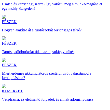
Család és karrier egyszerre? Így valósul meg a munka-magánélet
egyensúly Szegeden!
FÉSZEK
Hogyan alakítsd át a fürdőszobát biztonságos térré?
FÉSZEK
Tartós padlóburkolat titka: az aljzatkiegyenlítés
FÉSZEK
Miért érdemes akkumulátoros szegélynyírót választanod a
kertápoláshoz?
KÖZÉRZET
Vérplazma: az életmentő folyadék és annak adományozása