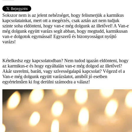
Sokszor nem is az jelent nehézséget, hogy felismerjük a karmikus
kapcsolatainkat, mert ott a megérzés, csak aztán azt nem tudjuk
szinte soha eldönteni, hogy van-e még dolgunk az illetővel! A Van-e
még dolgunk együtt varázs segít abban, hogy megtudd, karmikusan
van-e dolgotok egymással! Egyszerű és bizonyosságot nyújtó
varázs!
Kételkedsz egy kapcsolatodban? Nem tudod igazán eldönteni, hogy
az karmikus-e és hogy egyáltalán van-e még dolgod az illetővel?
Akár szerelmi, baráti, vagy szívességalapú kapcsolat? Végezd el a
Van-e még dolgunk együtt varázslatot, amiből jó esetben
egyértelműen ki fog derülni számodra a válasz!