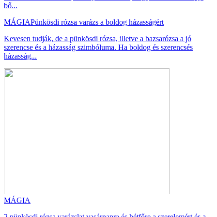
bő...
MÁGIA
Pünkösdi rózsa varázs a boldog házasságért
Kevesen tudják, de a pünkösdi rózsa, illetve a bazsarózsa a jó
szerencse és a házasság szimbóluma. Ha boldog és szerencsés
házasság...
MÁGIA
2 pünkösdi rózsa varázslat vasárnapra és hétfőre a szerelemért és a