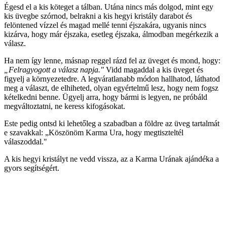
Égesd el a kis köteget a tálban. Utána nincs más dolgod, mint egy
kis üvegbe szórnod, belrakni a kis hegyi kristály darabot és
felöntened vízzel és magad mellé tenni éjszakára, ugyanis nincs
kizárva, hogy már éjszaka, esetleg éjszaka, álmodban megérkezik a
válasz.
Ha nem így lenne, másnap reggel rázd fel az üveget és mond, hogy:
„Felragyogott a válasz napja."
Vidd magaddal a kis üveget és
figyelj a környezetedre. A legváratlanabb módon hallhatod, láthatod
meg a választ, de elhiheted, olyan egyértelmű lesz, hogy nem fogsz
kételkedni benne. Ügyelj arra, hogy bármi is legyen, ne próbáld
megváltoztatni, ne keress kifogásokat.
Este pedig ontsd ki lehetőleg a szabadban a földre az üveg tartalmát
e szavakkal: „Köszönöm Karma Ura, hogy megtiszteltél
válaszoddal."
A kis hegyi kristályt ne vedd vissza, az a Karma Urának ajándéka a
gyors segítségért.