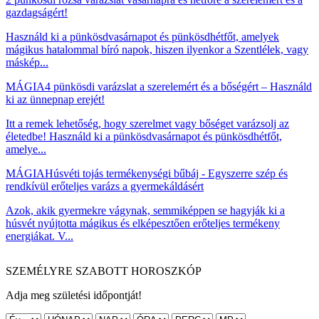
gazdagságért!
Használd ki a pünkösdvasárnapot és pünkösdhétfőt, amelyek
mágikus hatalommal bíró napok, hiszen ilyenkor a Szentlélek, vagy
máskép...
MÁGIA
4 pünkösdi varázslat a szerelemért és a bőségért – Használd
ki az ünnepnap erejét!
Itt a remek lehetőség, hogy szerelmet vagy bőséget varázsolj az
életedbe! Használd ki a pünkösdvasárnapot és pünkösdhétfőt,
amelye...
MÁGIA
Húsvéti tojás termékenységi bűbáj - Egyszerre szép és
rendkívül erőteljes varázs a gyermekáldásért
Azok, akik gyermekre vágynak, semmiképpen se hagyják ki a
húsvét nyújtotta mágikus és elképesztően erőteljes termékeny
energiákat. V...
SZEMÉLYRE SZABOTT HOROSZKÓP
Adja meg születési időpontját!