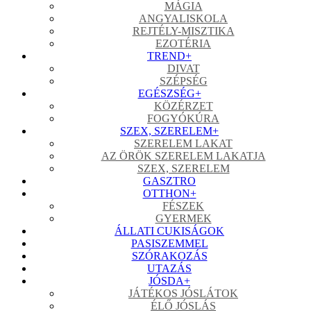
MÁGIA
ANGYALISKOLA
REJTÉLY-MISZTIKA
EZOTÉRIA
TREND
+
DIVAT
SZÉPSÉG
EGÉSZSÉG
+
KÖZÉRZET
FOGYÓKÚRA
SZEX, SZERELEM
+
SZERELEM LAKAT
AZ ÖRÖK SZERELEM LAKATJA
SZEX, SZERELEM
GASZTRO
OTTHON
+
FÉSZEK
GYERMEK
ÁLLATI CUKISÁGOK
PASISZEMMEL
SZÓRAKOZÁS
UTAZÁS
JÓSDA
+
JÁTÉKOS JÓSLÁTOK
ÉLŐ JÓSLÁS