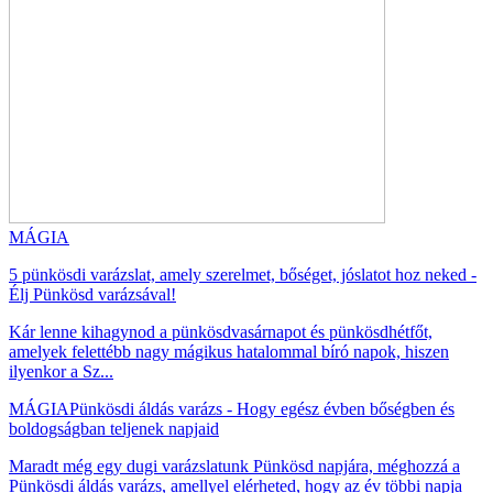
MÁGIA
5 pünkösdi varázslat, amely szerelmet, bőséget, jóslatot hoz neked -
Élj Pünkösd varázsával!
Kár lenne kihagynod a pünkösdvasárnapot és pünkösdhétfőt,
amelyek felettébb nagy mágikus hatalommal bíró napok, hiszen
ilyenkor a Sz...
MÁGIA
Pünkösdi áldás varázs - Hogy egész évben bőségben és
boldogságban teljenek napjaid
Maradt még egy dugi varázslatunk Pünkösd napjára, méghozzá a
Pünkösdi áldás varázs, amellyel elérheted, hogy az év többi napja