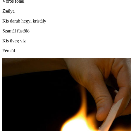
Vörös fonal
Zsálya
Kis darab hegyi kristály
Szantál füstölő
Kis üveg víz
Fémtál