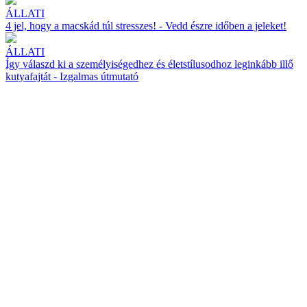
ÁLLATI
4 jel, hogy a macskád túl stresszes! - Vedd észre időben a jeleket!
ÁLLATI
Így válaszd ki a személyiségedhez és életstílusodhoz leginkább illő
kutyafajtát - Izgalmas útmutató