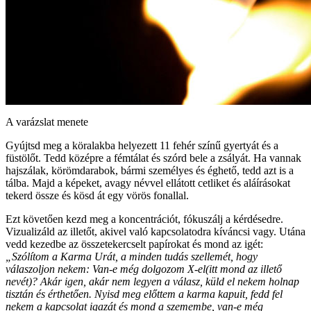
A varázslat menete
Gyújtsd meg a köralakba helyezett 11 fehér színű gyertyát és a
füstölőt. Tedd középre a fémtálat és szórd bele a zsályát. Ha vannak
hajszálak, körömdarabok, bármi személyes és éghető, tedd azt is a
tálba. Majd a képeket, avagy névvel ellátott cetliket és aláírásokat
tekerd össze és kösd át egy vörös fonallal.
Ezt követően kezd meg a koncentrációt, fókuszálj a kérdésedre.
Vizualizáld az illetőt, akivel való kapcsolatodra kíváncsi vagy. Utána
vedd kezedbe az összetekercselt papírokat és mond az igét:
„Szólítom a Karma Urát, a minden tudás szellemét, hogy
válaszoljon nekem: Van-e még dolgozom X-el(itt mond az illető
nevét)? Akár igen, akár nem legyen a válasz, küld el nekem holnap
tisztán és érthetően. Nyisd meg előttem a karma kapuit, fedd fel
nekem a kapcsolat igazát és mond a szemembe, van-e még