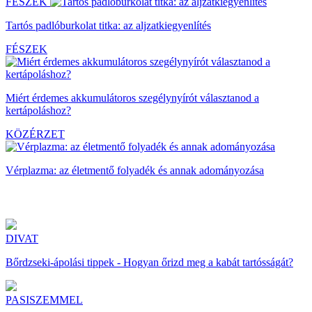
FÉSZEK
Tartós padlóburkolat titka: az aljzatkiegyenlítés
FÉSZEK
Miért érdemes akkumulátoros szegélynyírót választanod a
kertápoláshoz?
KÖZÉRZET
Vérplazma: az életmentő folyadék és annak adományozása
DIVAT
Bőrdzseki-ápolási tippek - Hogyan őrizd meg a kabát tartósságát?
PASISZEMMEL