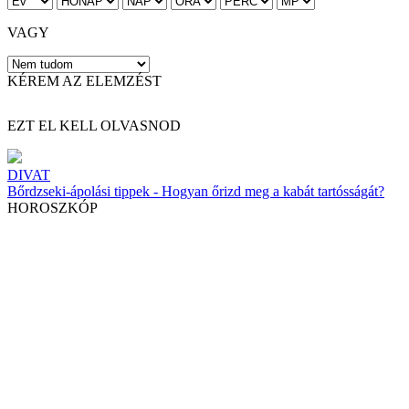
VAGY
KÉREM AZ ELEMZÉST
EZT EL KELL OLVASNOD
DIVAT
Bőrdzseki-ápolási tippek - Hogyan őrizd meg a kabát tartósságát?
HOROSZKÓP