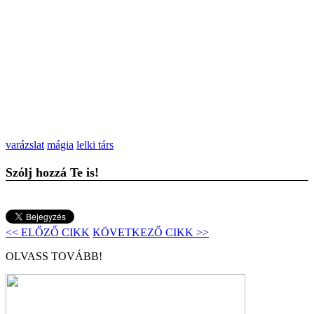
varázslat
mágia
lelki társ
Szólj hozzá Te is!
<< ELŐZŐ CIKK
KÖVETKEZŐ CIKK >>
OLVASS TOVÁBB!