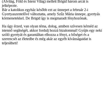
(Alvilág, Föld és Isteni Világ) mellett Brigid három arcát is
jelképezte.
Bár a katolikus egyház később ezt az ünnepet a február 2-i
Gyertyaszentelővé változtatta, amely Szűz Mária ünnepe, gyertyás
körmenetekkel. De Brigid így is megmaradt fényhozónak.
Ha úgy érzed, van olyan téma, dolog, amiben szívesen kérnéd az
istennő segítségét, akkor fordulj hozzá bizalommal! Gyújts egy neki
szóló gyertyát és garantáltan elhozza a fényt, a bőséget és a
szerencsét az életedbe és még akár az egyéb kívánságaidat is
teljesítheti!