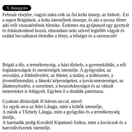
Február elsejére, vagyis mára esik az ősi kelta ünnep, az Imbolc. Ezt
a napot Brigidnek, a kelta istennőnek ünnepe, és aki a tavasz életet
adó erői visszatértének hírnöke. Érdemes ma gyújtanod egy gyertyát
és fohászkodnod hozzá, elmondani neki szíved leghőbb vágyát és
ezáltal becsalhatod életedbe a fényt, a bőséget és a szerencsét!
Brigid a tűz, a termékenység, a házi tűzhely, a gyermekáldás, a női
foglalatosságok és mesterségek istennője. A gyógyulást, az
orvoslást, a földművelést, az ihletet, a tudást, a költészetet, a
jövendőmondást, a látnoki képességeket, a kovácsmesterséget, az
állattenyésztést, a szerelmet, a boszorkányságot és az okkult
ismereteket is felügyeli. Egyben ő a druidák patrónusa.
Gyakran ábrázolják őt három arccal, mivel:
Az egyik arca az Ihlet Lángja, mint a költők istennője,
A másik a Tűzhely Lángja, mint a gyógyítás és a termékenység
úrnője,
A harmadik pedig Kovából Kipattanó Szikra, mint a kovácsok és a
harcművészetek istennője.