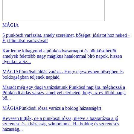
MÁGIA
5 pünkösdi varázslat, amely szerelmet, bőséget, jóslatot hoz neked -
Élj Pünkösd varázsával!
Kár lenne kihagynod a pünkösdvasárnapot és pünkösdhétfőt,
amelyek felettébb nagy mágikus hatalommal bíró napok, hiszen
ilyenkor a Sz...
MÁGIA
Pünkösdi áldás varázs - Hogy egész évben bőségben és
boldogságban teljenek napjaid
Maradt még egy dugi varázslatunk Pünkösd napjára, méghozzá a
Pünkösdi áldás varázs, amellyel elérheted, hogy az év többi napja
bő...
MÁGIA
Pünkösdi rózsa varázs a boldog házasságért
Kevesen tudják, de a pünkösdi rózsa, illetve a bazsarózsa a jó
szerencse és a házasság szimbóluma. Ha boldog és szerencsés
házasság...