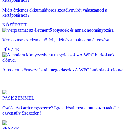
Miért érdemes akkumulátoros szegélynyírót választanod a
kertápoláshoz?
KÖZÉRZET
Vérplazma: az életmentő folyadék és annak adományozása
FÉSZEK
A modern környezetbarát megoldások - A WPC burkolatok előnyei
PASISZEMMEL
Család és karrier egyszerre? Így valósul meg a munka-magánélet
egyensúly Szegeden!
FÉSZEK