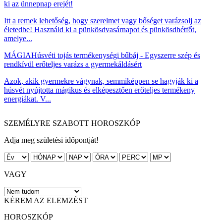
ki az ünnepnap erejét!
Itt a remek lehetőség, hogy szerelmet vagy bőséget varázsolj az
életedbe! Használd ki a pünkösdvasárnapot és pünkösdhétfőt,
amelye...
MÁGIA
Húsvéti tojás termékenységi bűbáj - Egyszerre szép és
rendkívül erőteljes varázs a gyermekáldásért
Azok, akik gyermekre vágynak, semmiképpen se hagyják ki a
húsvét nyújtotta mágikus és elképesztően erőteljes termékeny
energiákat. V...
SZEMÉLYRE SZABOTT HOROSZKÓP
Adja meg születési időpontját!
VAGY
KÉREM AZ ELEMZÉST
HOROSZKÓP