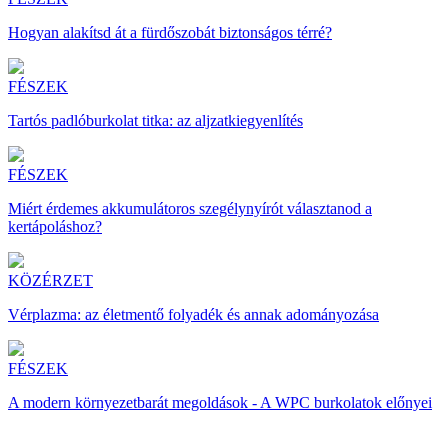
Hogyan alakítsd át a fürdőszobát biztonságos térré?
FÉSZEK
Tartós padlóburkolat titka: az aljzatkiegyenlítés
FÉSZEK
Miért érdemes akkumulátoros szegélynyírót választanod a
kertápoláshoz?
KÖZÉRZET
Vérplazma: az életmentő folyadék és annak adományozása
FÉSZEK
A modern környezetbarát megoldások - A WPC burkolatok előnyei