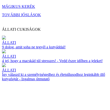
MÁGIKUS KERÉK
TOVÁBBI JÓSLÁSOK
ÁLLATI CUKISÁGOK
ÁLLATI
9 dolog, amit soha ne tegyél a kutyáddal!
ÁLLATI
4 jel, hogy a macskád túl stresszes! - Vedd észre időben a jeleket!
ÁLLATI
Így válaszd ki a személyiségedhez és életstílusodhoz leginkább illő
kutyafajtát - Izgalmas útmutató