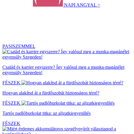
NAPI ANGYAL >
PASISZEMMEL
Család és karrier egyszerre? Így valósul meg a munka-magánélet
egyensúly Szegeden!
FÉSZEK
Hogyan alakítsd át a fürdőszobát biztonságos térré?
FÉSZEK
Tartós padlóburkolat titka: az aljzatkiegyenlítés
FÉSZEK