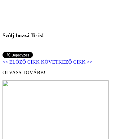
Szólj hozzá Te is!
<< ELŐZŐ CIKK
KÖVETKEZŐ CIKK >>
OLVASS TOVÁBB!