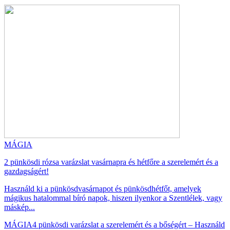
MÁGIA
2 pünkösdi rózsa varázslat vasárnapra és hétfőre a szerelemért és a
gazdagságért!
Használd ki a pünkösdvasárnapot és pünkösdhétfőt, amelyek
mágikus hatalommal bíró napok, hiszen ilyenkor a Szentlélek, vagy
máskép...
MÁGIA
4 pünkösdi varázslat a szerelemért és a bőségért – Használd