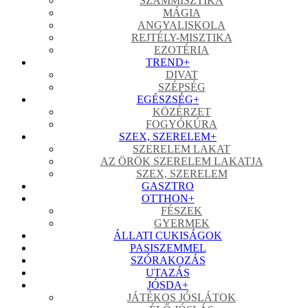
SZÁMMISZTIKA
MÁGIA
ANGYALISKOLA
REJTÉLY-MISZTIKA
EZOTÉRIA
TREND
+
DIVAT
SZÉPSÉG
EGÉSZSÉG
+
KÖZÉRZET
FOGYÓKÚRA
SZEX, SZERELEM
+
SZERELEM LAKAT
AZ ÖRÖK SZERELEM LAKATJA
SZEX, SZERELEM
GASZTRO
OTTHON
+
FÉSZEK
GYERMEK
ÁLLATI CUKISÁGOK
PASISZEMMEL
SZÓRAKOZÁS
UTAZÁS
JÓSDA
+
JÁTÉKOS JÓSLÁTOK