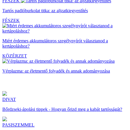
FÉSZEK
Tartós padlóburkolat titka: az aljzatkiegyenlítés
FÉSZEK
Miért érdemes akkumulátoros szegélynyírót választanod a
kertápoláshoz?
KÖZÉRZET
Vérplazma: az életmentő folyadék és annak adományozása
DIVAT
Bőrdzseki-ápolási tippek - Hogyan őrizd meg a kabát tartósságát?
PASISZEMMEL