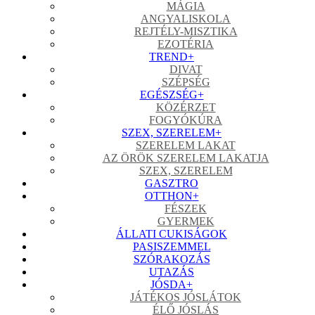
MÁGIA
ANGYALISKOLA
REJTÉLY-MISZTIKA
EZOTÉRIA
TREND
+
DIVAT
SZÉPSÉG
EGÉSZSÉG
+
KÖZÉRZET
FOGYÓKÚRA
SZEX, SZERELEM
+
SZERELEM LAKAT
AZ ÖRÖK SZERELEM LAKATJA
SZEX, SZERELEM
GASZTRO
OTTHON
+
FÉSZEK
GYERMEK
ÁLLATI CUKISÁGOK
PASISZEMMEL
SZÓRAKOZÁS
UTAZÁS
JÓSDA
+
JÁTÉKOS JÓSLÁTOK
ÉLŐ JÓSLÁS