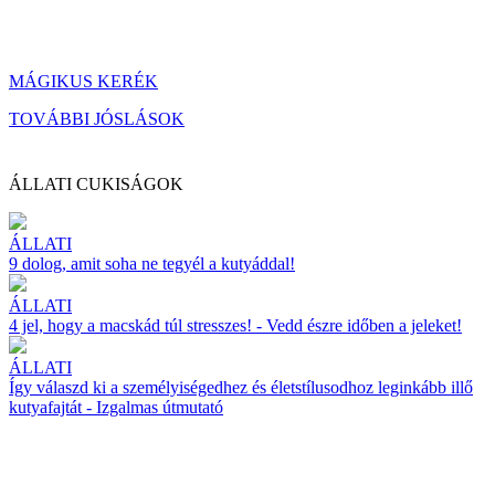
MÁGIKUS KERÉK
TOVÁBBI JÓSLÁSOK
ÁLLATI CUKISÁGOK
ÁLLATI
9 dolog, amit soha ne tegyél a kutyáddal!
ÁLLATI
4 jel, hogy a macskád túl stresszes! - Vedd észre időben a jeleket!
ÁLLATI
Így válaszd ki a személyiségedhez és életstílusodhoz leginkább illő
kutyafajtát - Izgalmas útmutató