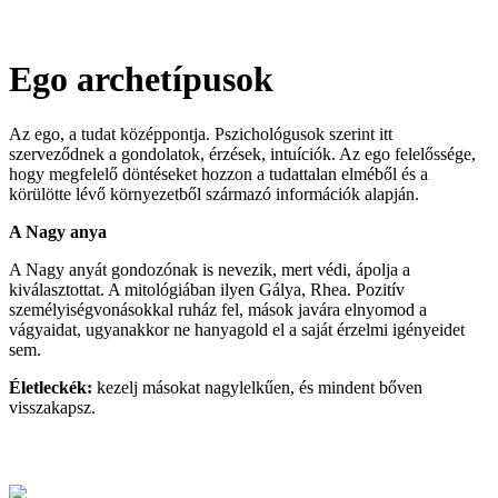
Ego archetípusok
Az ego, a tudat középpontja. Pszichológusok szerint itt
szerveződnek a gondolatok, érzések, intuíciók. Az ego felelőssége,
hogy megfelelő döntéseket hozzon a tudattalan elméből és a
körülötte lévő környezetből származó információk alapján.
A Nagy anya
A Nagy anyát gondozónak is nevezik, mert védi, ápolja a
kiválasztottat. A mitológiában ilyen Gálya, Rhea. Pozitív
személyiségvonásokkal ruház fel, mások javára elnyomod a
vágyaidat, ugyanakkor ne hanyagold el a saját érzelmi igényeidet
sem.
Életleckék:
kezelj másokat nagylelkűen, és mindent bőven
visszakapsz.