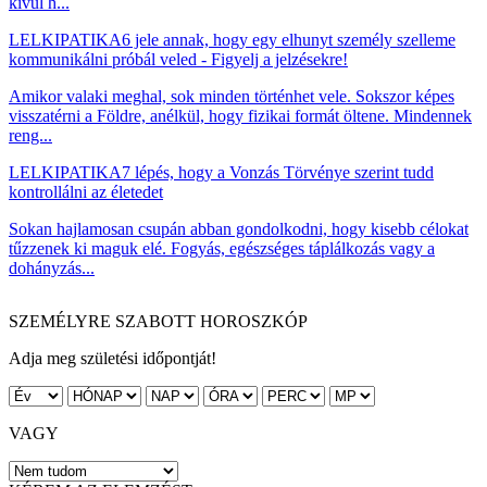
kívül h...
LELKIPATIKA
6 jele annak, hogy egy elhunyt személy szelleme
kommunikálni próbál veled - Figyelj a jelzésekre!
Amikor valaki meghal, sok minden történhet vele. Sokszor képes
visszatérni a Földre, anélkül, hogy fizikai formát öltene. Mindennek
reng...
LELKIPATIKA
7 lépés, hogy a Vonzás Törvénye szerint tudd
kontrollálni az életedet
Sokan hajlamosan csupán abban gondolkodni, hogy kisebb célokat
tűzzenek ki maguk elé. Fogyás, egészséges táplálkozás vagy a
dohányzás...
SZEMÉLYRE SZABOTT HOROSZKÓP
Adja meg születési időpontját!
VAGY