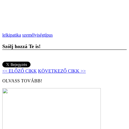
lelkipatika
személyiségtípus
Szólj hozzá Te is!
<< ELŐZŐ CIKK
KÖVETKEZŐ CIKK >>
OLVASS TOVÁBB!