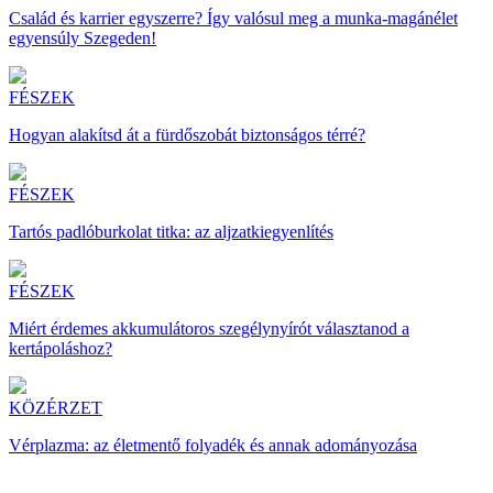
Család és karrier egyszerre? Így valósul meg a munka-magánélet
egyensúly Szegeden!
FÉSZEK
Hogyan alakítsd át a fürdőszobát biztonságos térré?
FÉSZEK
Tartós padlóburkolat titka: az aljzatkiegyenlítés
FÉSZEK
Miért érdemes akkumulátoros szegélynyírót választanod a
kertápoláshoz?
KÖZÉRZET
Vérplazma: az életmentő folyadék és annak adományozása