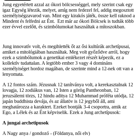
Jung egyetértett azzal az ókori bölcsességgel, mely szerint csak egy
igaz Egység létezik, melyet, amíg nem fedezel fel, addig megosztott
személyiségzavarod van. Mint egy kirakós játék, össze kell raknod a
Mindent és felfedni az Ént. Ezt már az ókori Bölcsek is tudták több
ezer évvel ezelőtt, és szimbólumokat használtak a mítoszokban.
Jung innovatív volt, és megihlették őt az ősi kultúrák archetípusai,
amiket a mitológiában használtak. Meg volt győződve arról, hogy
ezek a szimbólumok a genetikai emlékezet részét képezik, ez a
kollektív tudattalan. A legtöbb ember 3 vagy 4 domináns
személyiséget hordoz magában, de szerinte mind a 12-nek ott van a
lenyomata.
A 12 fontos szám. Jézusnak 12 tanítványa volt, a kerekasztalnak 12
lovagja, 12 zodiákus van, 12 Isten a görög Pantheonban, 12
jeruzsálemi törzs, 12 hindu aditya 12 Muhammad próféta utódja, 12
japán buddhista devája, és az állatöv is 12 jegyből áll, ami
meghatározza a karaktert. Ezeket bontják 3-4 csoportra, amik az
Ego, a Lélek és az Ént képviselik. Ezek a Jung archetípusok:
A jungai archetipusok
A Nagy anya / gondozó - (Földanya, női elv)