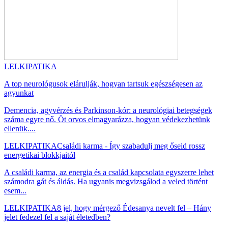
LELKIPATIKA
A top neurológusok elárulják, hogyan tartsuk egészségesen az
agyunkat
Demencia, agyvérzés és Parkinson-kór: a neurológiai betegségek
száma egyre nő. Öt orvos elmagyarázza, hogyan védekezhetünk
ellenük....
LELKIPATIKA
Családi karma - Így szabadulj meg őseid rossz
energetikai blokkjaitól
A családi karma, az energia és a család kapcsolata egyszerre lehet
számodra gát és áldás. Ha ugyanis megvizsgálod a veled történt
esem...
LELKIPATIKA
8 jel, hogy mérgező Édesanya nevelt fel – Hány
jelet fedezel fel a saját életedben?