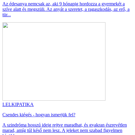
Az édesanya nemcsak az, aki 9 hónapig hordozza a gyermekét a
szíve alatt és megszüli. Az anyát a szeretet, a ragaszkodás, az erő, a
tür...
LELKIPATIKA
Csendes kiégés - hogyan ismerjük fel?
A szindróma hosszú ideig rejtve maradhat, és gyakran észrevétlen
marad, amíg túl késő nem lesz. A jeleket nem szabad figyelmen