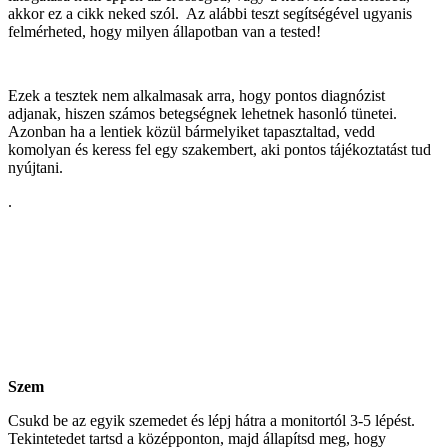
akkor ez a cikk neked szól. Az alábbi teszt segítségével ugyanis
felmérheted, hogy milyen állapotban van a tested!
Ezek a tesztek nem alkalmasak arra, hogy pontos diagnózist
adjanak, hiszen számos betegségnek lehetnek hasonló tünetei.
Azonban ha a lentiek közül bármelyiket tapasztaltad, vedd
komolyan és keress fel egy szakembert, aki pontos tájékoztatást tud
nyújtani.
.
Szem
Csukd be az egyik szemedet és lépj hátra a monitortól 3-5 lépést.
Tekintetedet tartsd a középponton, majd állapítsd meg, hogy