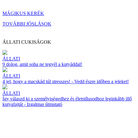
MÁGIKUS KERÉK
TOVÁBBI JÓSLÁSOK
ÁLLATI CUKISÁGOK
ÁLLATI
9 dolog, amit soha ne tegyél a kutyáddal!
ÁLLATI
4 jel, hogy a macskád túl stresszes! - Vedd észre időben a jeleket!
ÁLLATI
Így válaszd ki a személyiségedhez és életstílusodhoz leginkább illő
kutyafajtát - Izgalmas útmutató