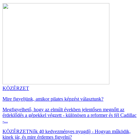
KÖZÉRZET
Mire figyeljünk, amikor pilates képzést választunk?
Megfigyelhető, hogy az elmúlt években jelentősen megnőtt az
érdeklődés a gépekkel végzett - különösen a reformer és fél Cadillac
-...
KÖZÉRZET
Nők 40 kedvezményes nyugdíj - Hogyan működik,
kinek jár, és mire érdemes figyelni?