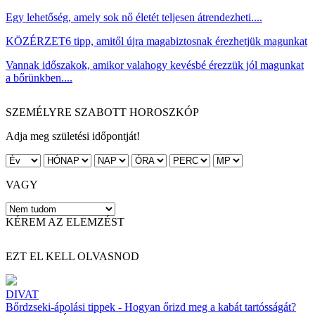
Egy lehetőség, amely sok nő életét teljesen átrendezheti....
KÖZÉRZET
6 tipp, amitől újra magabiztosnak érezhetjük magunkat
Vannak időszakok, amikor valahogy kevésbé érezzük jól magunkat
a bőrünkben....
SZEMÉLYRE SZABOTT HOROSZKÓP
Adja meg születési időpontját!
VAGY
KÉREM AZ ELEMZÉST
EZT EL KELL OLVASNOD
DIVAT
Bőrdzseki-ápolási tippek - Hogyan őrizd meg a kabát tartósságát?