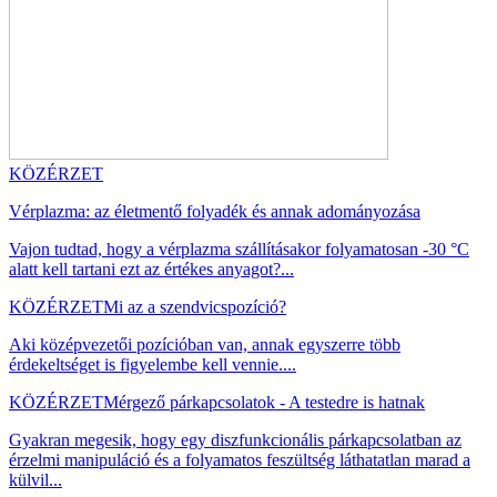
KÖZÉRZET
Vérplazma: az életmentő folyadék és annak adományozása
Vajon tudtad, hogy a vérplazma szállításakor folyamatosan -30 °C
alatt kell tartani ezt az értékes anyagot?...
KÖZÉRZET
Mi az a szendvicspozíció?
Aki középvezetői pozícióban van, annak egyszerre több
érdekeltséget is figyelembe kell vennie....
KÖZÉRZET
Mérgező párkapcsolatok - A testedre is hatnak
Gyakran megesik, hogy egy diszfunkcionális párkapcsolatban az
érzelmi manipuláció és a folyamatos feszültség láthatatlan marad a
külvil...