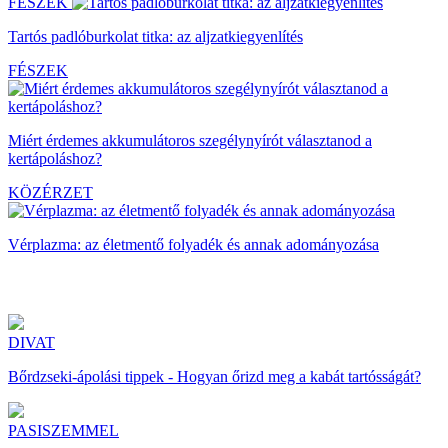
FÉSZEK
Tartós padlóburkolat titka: az aljzatkiegyenlítés
FÉSZEK
Miért érdemes akkumulátoros szegélynyírót választanod a
kertápoláshoz?
KÖZÉRZET
Vérplazma: az életmentő folyadék és annak adományozása
DIVAT
Bőrdzseki-ápolási tippek - Hogyan őrizd meg a kabát tartósságát?
PASISZEMMEL