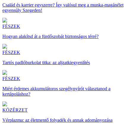
Család és karrier egyszerre? Így valósul meg a munka-magánélet
egyensúly Szegeden!
FÉSZEK
Hogyan alakítsd át a fürdőszobát biztonságos térré?
FÉSZEK
Tartós padlóburkolat titka: az aljzatkiegyenlítés
FÉSZEK
Miért érdemes akkumulátoros szegélynyírót választanod a
kertápoláshoz?
KÖZÉRZET
Vérplazma: az életmentő folyadék és annak adományozása