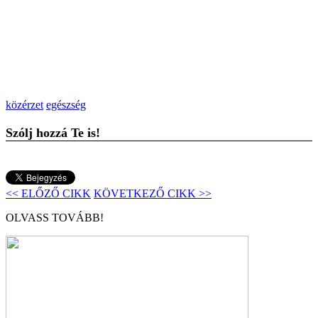
közérzet
egészség
Szólj hozzá Te is!
<< ELŐZŐ CIKK
KÖVETKEZŐ CIKK >>
OLVASS TOVÁBB!