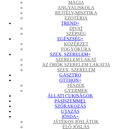
MÁGIA
ANGYALISKOLA
REJTÉLY-MISZTIKA
EZOTÉRIA
TREND
+
DIVAT
SZÉPSÉG
EGÉSZSÉG
+
KÖZÉRZET
FOGYÓKÚRA
SZEX, SZERELEM
+
SZERELEM LAKAT
AZ ÖRÖK SZERELEM LAKATJA
SZEX, SZERELEM
GASZTRO
OTTHON
+
FÉSZEK
GYERMEK
ÁLLATI CUKISÁGOK
PASISZEMMEL
SZÓRAKOZÁS
UTAZÁS
JÓSDA
+
JÁTÉKOS JÓSLÁTOK
ÉLŐ JÓSLÁS