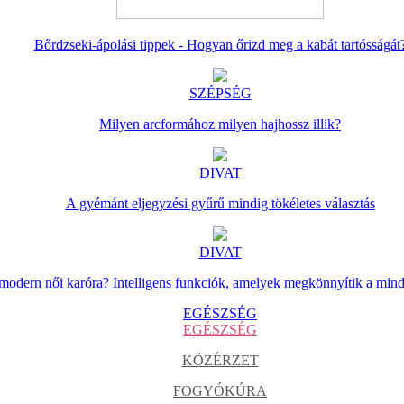
Bőrdzseki-ápolási tippek - Hogyan őrizd meg a kabát tartósságát
SZÉPSÉG
Milyen arcformához milyen hajhossz illik?
DIVAT
A gyémánt eljegyzési gyűrű mindig tökéletes választás
DIVAT
 modern női karóra? Intelligens funkciók, amelyek megkönnyítik a min
EGÉSZSÉG
EGÉSZSÉG
KÖZÉRZET
FOGYÓKÚRA