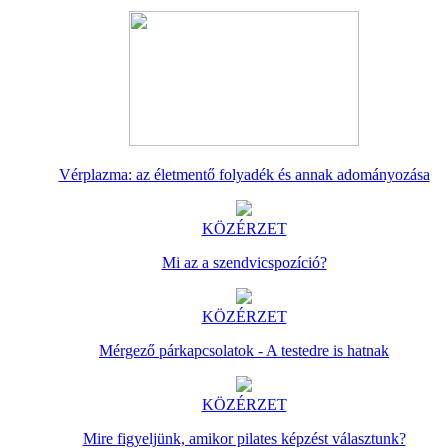
Vérplazma: az életmentő folyadék és annak adományozása
KÖZÉRZET
Mi az a szendvicspozíció?
KÖZÉRZET
Mérgező párkapcsolatok - A testedre is hatnak
KÖZÉRZET
Mire figyeljünk, amikor pilates képzést választunk?