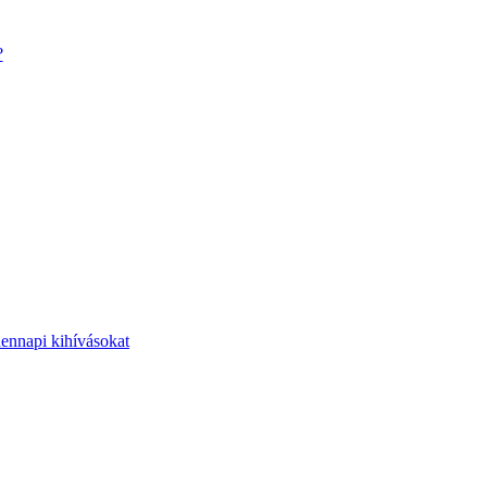
?
dennapi kihívásokat