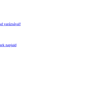
sd varázsával!
nek napjaid