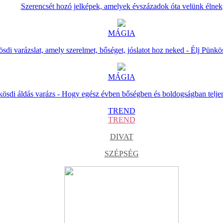
Szerencsét hozó jelképek, amelyek évszázadok óta velünk élnek
MÁGIA
sdi varázslat, amely szerelmet, bőséget, jóslatot hoz neked - Élj Pünkö
MÁGIA
ösdi áldás varázs - Hogy egész évben bőségben és boldogságban telje
TREND
TREND
DIVAT
SZÉPSÉG