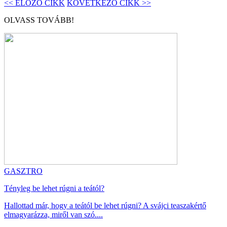
<< ELŐZŐ CIKK
KÖVETKEZŐ CIKK >>
OLVASS TOVÁBB!
GASZTRO
Tényleg be lehet rúgni a teától?
Hallottad már, hogy a teától be lehet rúgni? A svájci teaszakértő
elmagyarázza, miről van szó....