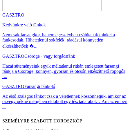
GASZTRO
Kedvünkre való fánkok
Nemcsak farsangkor, hanem egész évben csábítanak minket a
fánkcsodák. Hihetetlenül sokfélék, ráadásul könnyedén
elkészíthetőek �...
GASZTRO
Csöröge - vagy forgácsfánk
Hazai süteményeink egyik méltatlanul ritkán emlegetett farsangi
fánkja a Csöröge, könnyen, gyorsan és olcsón elkészíthető ropogós
f...
GASZTRO
Farsangi fánkoló
Az első szalagos fánkot csak a véletlennek köszönhetjük, amikor az
özvegy pékné mérgében eldobott egy tésztadarabot… Ám az emberi
...
SZEMÉLYRE SZABOTT HOROSZKÓP