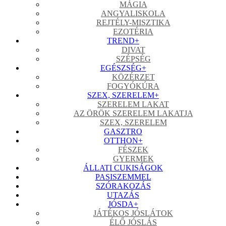
MÁGIA
ANGYALISKOLA
REJTÉLY-MISZTIKA
EZOTÉRIA
TREND
+
DIVAT
SZÉPSÉG
EGÉSZSÉG
+
KÖZÉRZET
FOGYÓKÚRA
SZEX, SZERELEM
+
SZERELEM LAKAT
AZ ÖRÖK SZERELEM LAKATJA
SZEX, SZERELEM
GASZTRO
OTTHON
+
FÉSZEK
GYERMEK
ÁLLATI CUKISÁGOK
PASISZEMMEL
SZÓRAKOZÁS
UTAZÁS
JÓSDA
+
JÁTÉKOS JÓSLÁTOK
ÉLŐ JÓSLÁS