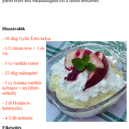
jóleső érzés lesz elkanalazgatni ezt a finom desszertet.
Hozzávalók
- 10 dkg Győri Édes keksz
- 1/2 citrom leve + 1 ek
víz
- 1 cs vaníliás cukor
- 25 dkg málnapüré
- 1 cs Aranka vaníliás
krémpor + tej (főzés
nélküli)
- 2 dl Hulala (v.
habtejszín)
- 4-5 db nektarin
Elkészítés