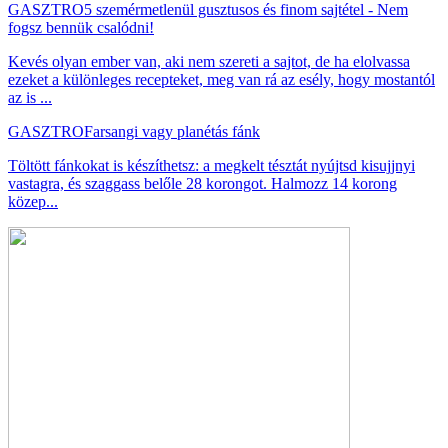
GASZTRO
5 szemérmetlenül gusztusos és finom sajtétel - Nem
fogsz bennük csalódni!
Kevés olyan ember van, aki nem szereti a sajtot, de ha elolvassa
ezeket a különleges recepteket, meg van rá az esély, hogy mostantól
az is ...
GASZTRO
Farsangi vagy planétás fánk
Töltött fánkokat is készíthetsz: a megkelt tésztát nyújtsd kisujjnyi
vastagra, és szaggass belőle 28 korongot. Halmozz 14 korong
közep...