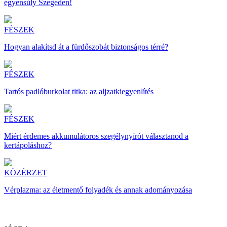
egyensúly Szegeden!
FÉSZEK
Hogyan alakítsd át a fürdőszobát biztonságos térré?
FÉSZEK
Tartós padlóburkolat titka: az aljzatkiegyenlítés
FÉSZEK
Miért érdemes akkumulátoros szegélynyírót választanod a
kertápoláshoz?
KÖZÉRZET
Vérplazma: az életmentő folyadék és annak adományozása