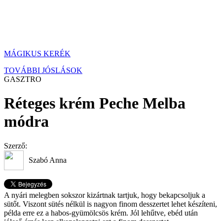
MÁGIKUS KERÉK
TOVÁBBI JÓSLÁSOK
GASZTRO
Réteges krém Peche Melba
módra
Szerző:
Szabó Anna
A nyári melegben sokszor kizártnak tartjuk, hogy bekapcsoljuk a
sütőt. Viszont sütés nélkül is nagyon finom desszertet lehet készíteni,
példa erre ez a habos-gyümölcsös krém. Jól lehűtve, ebéd után