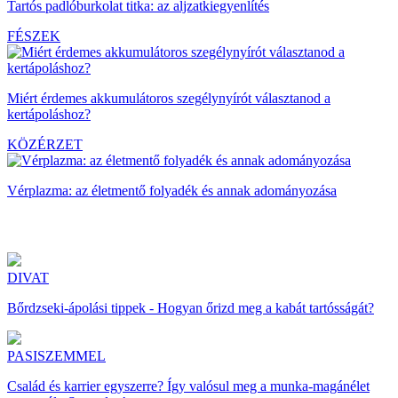
Tartós padlóburkolat titka: az aljzatkiegyenlítés
FÉSZEK
Miért érdemes akkumulátoros szegélynyírót választanod a
kertápoláshoz?
KÖZÉRZET
Vérplazma: az életmentő folyadék és annak adományozása
DIVAT
Bőrdzseki-ápolási tippek - Hogyan őrizd meg a kabát tartósságát?
PASISZEMMEL
Család és karrier egyszerre? Így valósul meg a munka-magánélet