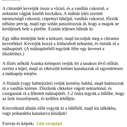
A citromlét keverjük össze a vízzel, és a vaníliás cukorral, a
nektarint vágjuk kisebb kockákra. A málnát ízlés szerinti
mennyiségű cukorral, csipetnyi fahéjjal, vaníliás cukorral, főzzük
néhány percig, majd egy szitán passzírozzuk át, hogy a magok ne
kerüljenek bele a pürébe. Ezután teljesen hűtsük ki.
Egy tálba tördeljük bele a kekszet, majd locsoljuk meg a citromos
keverékkel. Keverjük hozzá a feldarabolt nektarint, és öntsük rá a
málnapürét. (A málnapüréből tegyünk félre egy keveset a
díszítéshez.)
A főzés nélküli Aranka krémport verjük fel a tasakon lévő előírás
szerint a tejjel, majd az elkészült krémet kanalazzuk rá egyenletesen
a málnapép tetejére.
A Hulalát (vagy habtejszínt) verjük kemény habbá, majd halmozzuk
rá a vaníliás krémre. Díszítsük cikkekre vágott nektarinnal, és
csorgassuk rá a félretett málnapürét. 1-2 órára tegyük a hűtőbe, hogy
az ízek összeérjenek, és kellően lehűljön.
Közvetlenül tálalás előtt vegyük ki a hűtőből, majd kis tálkákba,
vagy poharakba kanalazva kínáljuk!
Forrás és képek:
Gizi receptjei