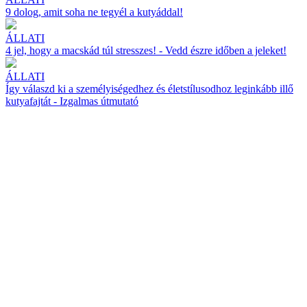
9 dolog, amit soha ne tegyél a kutyáddal!
ÁLLATI
4 jel, hogy a macskád túl stresszes! - Vedd észre időben a jeleket!
ÁLLATI
Így válaszd ki a személyiségedhez és életstílusodhoz leginkább illő
kutyafajtát - Izgalmas útmutató