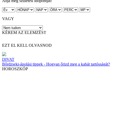
Adja meg születési időpontját!
VAGY
KÉREM AZ ELEMZÉST
EZT EL KELL OLVASNOD
DIVAT
Bőrdzseki-ápolási tippek - Hogyan őrizd meg a kabát tartósságát?
HOROSZKÓP