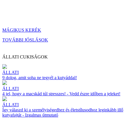
MÁGIKUS KERÉK
TOVÁBBI JÓSLÁSOK
ÁLLATI CUKISÁGOK
ÁLLATI
9 dolog, amit soha ne tegyél a kutyáddal!
ÁLLATI
4 jel, hogy a macskád túl stresszes! - Vedd észre időben a jeleket!
ÁLLATI
Így válaszd ki a személyiségedhez és életstílusodhoz leginkább illő
kutyafajtát - Izgalmas útmutató