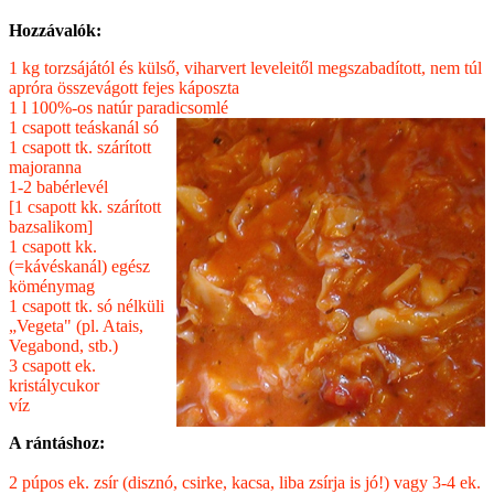
Hozzávalók:
1 kg torzsájától és külső, viharvert leveleitől megszabadított, nem túl
apróra összevágott fejes káposzta
1 l 100%-os natúr paradicsomlé
1 csapott teáskanál só
1 csapott tk. szárított
majoranna
1-2 babérlevél
[1 csapott kk. szárított
bazsalikom]
1 csapott kk.
(=kávéskanál) egész
köménymag
1 csapott tk. só nélküli
„Vegeta" (pl. Atais,
Vegabond, stb.)
3 csapott ek.
kristálycukor
víz
A rántáshoz:
2 púpos ek. zsír (disznó, csirke, kacsa, liba zsírja is jó!) vagy 3-4 ek.