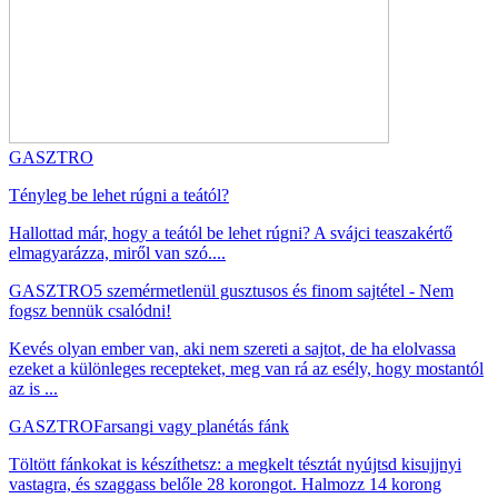
GASZTRO
Tényleg be lehet rúgni a teától?
Hallottad már, hogy a teától be lehet rúgni? A svájci teaszakértő
elmagyarázza, miről van szó....
GASZTRO
5 szemérmetlenül gusztusos és finom sajtétel - Nem
fogsz bennük csalódni!
Kevés olyan ember van, aki nem szereti a sajtot, de ha elolvassa
ezeket a különleges recepteket, meg van rá az esély, hogy mostantól
az is ...
GASZTRO
Farsangi vagy planétás fánk
Töltött fánkokat is készíthetsz: a megkelt tésztát nyújtsd kisujjnyi
vastagra, és szaggass belőle 28 korongot. Halmozz 14 korong