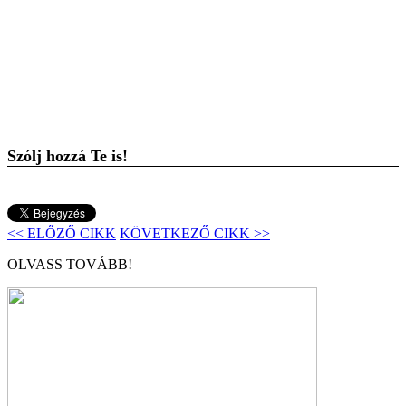
Szólj hozzá Te is!
<< ELŐZŐ CIKK
KÖVETKEZŐ CIKK >>
OLVASS TOVÁBB!