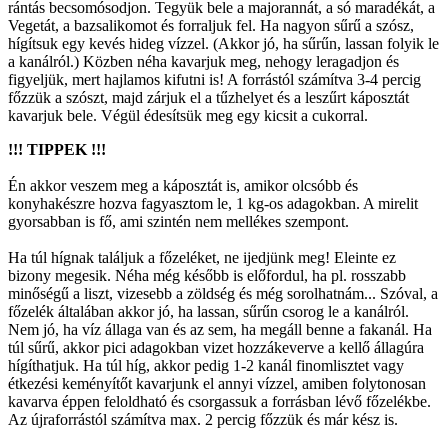
rántás becsomósodjon. Tegyük bele a majorannát, a só maradékát, a
Vegetát, a bazsalikomot és forraljuk fel. Ha nagyon sűrű a szósz,
hígítsuk egy kevés hideg vízzel. (Akkor jó, ha sűrűn, lassan folyik le
a kanálról.) Közben néha kavarjuk meg, nehogy leragadjon és
figyeljük, mert hajlamos kifutni is! A forrástól számítva 3-4 percig
főzzük a szószt, majd zárjuk el a tűzhelyet és a leszűrt káposztát
kavarjuk bele. Végül édesítsük meg egy kicsit a cukorral.
!!! TIPPEK !!!
Én akkor veszem meg a káposztát is, amikor olcsóbb és
konyhakészre hozva fagyasztom le, 1 kg-os adagokban. A mirelit
gyorsabban is fő, ami szintén nem mellékes szempont.
Ha túl hígnak találjuk a főzeléket, ne ijedjünk meg! Eleinte ez
bizony megesik. Néha még később is előfordul, ha pl. rosszabb
minőségű a liszt, vizesebb a zöldség és még sorolhatnám... Szóval, a
főzelék általában akkor jó, ha lassan, sűrűn csorog le a kanálról.
Nem jó, ha víz állaga van és az sem, ha megáll benne a fakanál. Ha
túl sűrű, akkor pici adagokban vizet hozzákeverve a kellő állagúra
hígíthatjuk. Ha túl híg, akkor pedig 1-2 kanál finomlisztet vagy
étkezési keményítőt kavarjunk el annyi vízzel, amiben folytonosan
kavarva éppen feloldható és csorgassuk a forrásban lévő főzelékbe.
Az újraforrástól számítva max. 2 percig főzzük és már kész is.