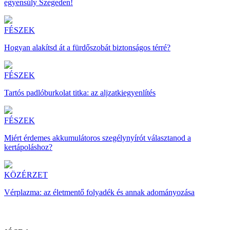
egyensúly Szegeden!
FÉSZEK
Hogyan alakítsd át a fürdőszobát biztonságos térré?
FÉSZEK
Tartós padlóburkolat titka: az aljzatkiegyenlítés
FÉSZEK
Miért érdemes akkumulátoros szegélynyírót választanod a
kertápoláshoz?
KÖZÉRZET
Vérplazma: az életmentő folyadék és annak adományozása