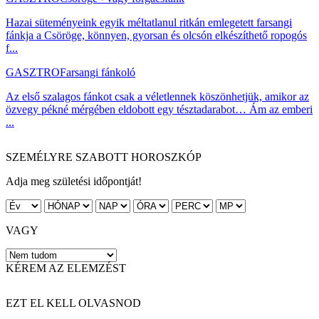
Hazai süteményeink egyik méltatlanul ritkán emlegetett farsangi
fánkja a Csöröge, könnyen, gyorsan és olcsón elkészíthető ropogós
f...
GASZTRO
Farsangi fánkoló
Az első szalagos fánkot csak a véletlennek köszönhetjük, amikor az
özvegy pékné mérgében eldobott egy tésztadarabot… Ám az emberi
...
SZEMÉLYRE SZABOTT HOROSZKÓP
Adja meg születési időpontját!
VAGY
KÉREM AZ ELEMZÉST
EZT EL KELL OLVASNOD