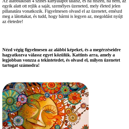
Az alábbiakban 4 színes kártyalapot találsz, és ha hiszed, ha nem, az
egyik alatt ott rejlik a saját, személyes üzeneted, mely életed jelen
pillanatára vonatkozik. Figyelmesen olvasd el az üzenetet, emészd
meg a látottakat, és tudd, hogy bármi is legyen az, megoldást nyújt
az életedre!
Nézd végig figyelmesen az alábbi képeket, és a megérzéseidre
hagyatkozva válassz egyet közülük. Kattints arra, amely a
legjobban vonzza a tekintetedet, és olvasd el, milyen üzenetet
tartogat számodra!