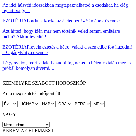
Az idei húsvéti időszakban megtapasztalhatod a csodákat, ha elég
nyitott vagy!...
EZOTÉRIA
Fordul a kocka az életedben! - Sámánok üzenete
Azt hitted, hogy idén már nem történik veled semmi említésre
méltó? Akkor tévedtél!...
EZOTÉRIA
Figyelmeztetés a hétre: valaki a szemedbe fog hazudni!
– Cigánykártya üzenete
Légy óvatos, mert valaki hazudni fog neked a héten és talán meg is
próbál komolyan átverni....
SZEMÉLYRE SZABOTT HOROSZKÓP
Adja meg születési időpontját!
VAGY
KÉREM AZ ELEMZÉST