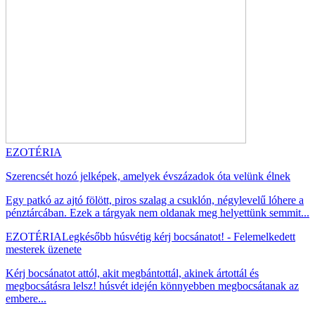
EZOTÉRIA
Szerencsét hozó jelképek, amelyek évszázadok óta velünk élnek
Egy patkó az ajtó fölött, piros szalag a csuklón, négylevelű lóhere a
pénztárcában. Ezek a tárgyak nem oldanak meg helyettünk semmit...
EZOTÉRIA
Legkésőbb húsvétig kérj bocsánatot! - Felemelkedett
mesterek üzenete
Kérj bocsánatot attól, akit megbántottál, akinek ártottál és
megbocsátásra lelsz! húsvét idején könnyebben megbocsátanak az
embere...