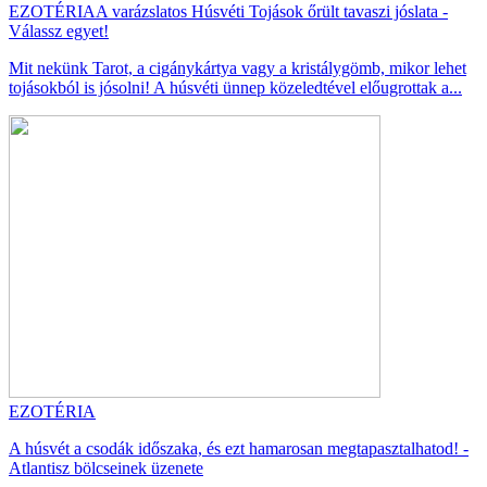
EZOTÉRIA
A varázslatos Húsvéti Tojások őrült tavaszi jóslata -
Válassz egyet!
Mit nekünk Tarot, a cigánykártya vagy a kristálygömb, mikor lehet
tojásokból is jósolni! A húsvéti ünnep közeledtével előugrottak a...
EZOTÉRIA
A húsvét a csodák időszaka, és ezt hamarosan megtapasztalhatod! -
Atlantisz bölcseinek üzenete