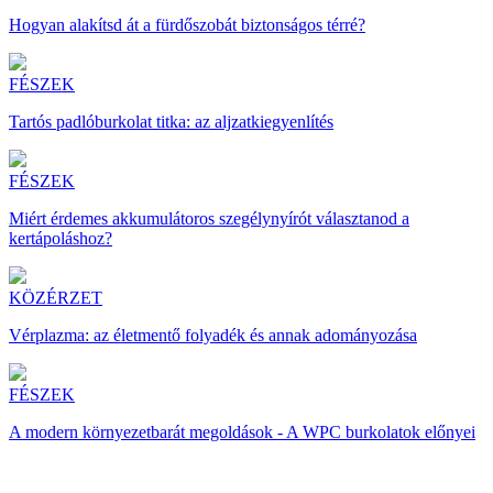
Hogyan alakítsd át a fürdőszobát biztonságos térré?
FÉSZEK
Tartós padlóburkolat titka: az aljzatkiegyenlítés
FÉSZEK
Miért érdemes akkumulátoros szegélynyírót választanod a
kertápoláshoz?
KÖZÉRZET
Vérplazma: az életmentő folyadék és annak adományozása
FÉSZEK
A modern környezetbarát megoldások - A WPC burkolatok előnyei