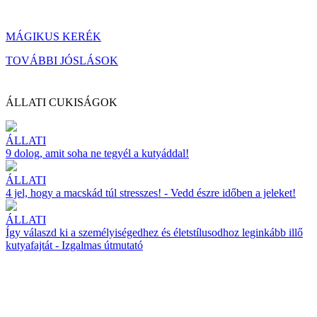
MÁGIKUS KERÉK
TOVÁBBI JÓSLÁSOK
ÁLLATI CUKISÁGOK
ÁLLATI
9 dolog, amit soha ne tegyél a kutyáddal!
ÁLLATI
4 jel, hogy a macskád túl stresszes! - Vedd észre időben a jeleket!
ÁLLATI
Így válaszd ki a személyiségedhez és életstílusodhoz leginkább illő
kutyafajtát - Izgalmas útmutató