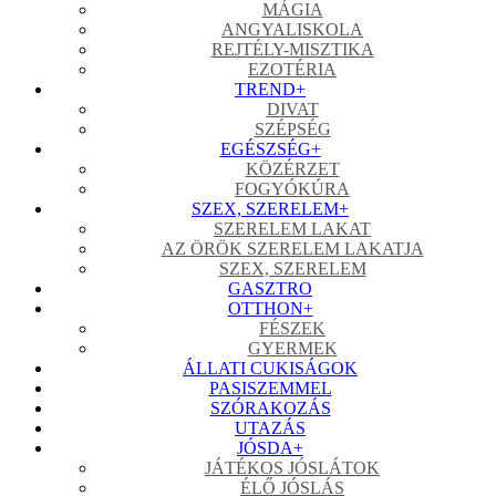
MÁGIA
ANGYALISKOLA
REJTÉLY-MISZTIKA
EZOTÉRIA
TREND
+
DIVAT
SZÉPSÉG
EGÉSZSÉG
+
KÖZÉRZET
FOGYÓKÚRA
SZEX, SZERELEM
+
SZERELEM LAKAT
AZ ÖRÖK SZERELEM LAKATJA
SZEX, SZERELEM
GASZTRO
OTTHON
+
FÉSZEK
GYERMEK
ÁLLATI CUKISÁGOK
PASISZEMMEL
SZÓRAKOZÁS
UTAZÁS
JÓSDA
+
JÁTÉKOS JÓSLÁTOK
ÉLŐ JÓSLÁS