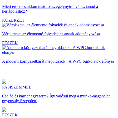
Miért érdemes akkumulátoros szegélynyírót választanod a
kertápoláshoz?
KÖZÉRZET
Vérplazma: az életmentő folyadék és annak adományozása
FÉSZEK
A modern környezetbarát megoldások - A WPC burkolatok előnyei
PASISZEMMEL
Család és karrier egyszerre? Így valósul meg a munka-magánélet
egyensúly Szegeden!
FÉSZEK