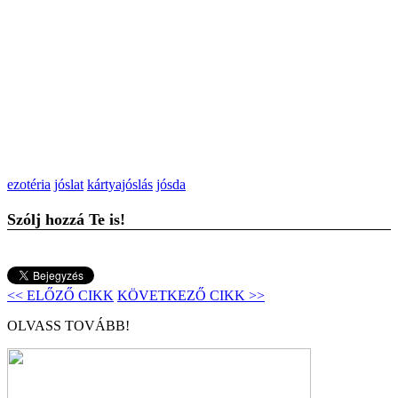
ezotéria
jóslat
kártyajóslás
jósda
Szólj hozzá Te is!
<< ELŐZŐ CIKK
KÖVETKEZŐ CIKK >>
OLVASS TOVÁBB!