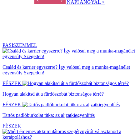
NAPI ANGYAL >
PASISZEMMEL
Család és karrier egyszerre? Így valósul meg a munka-magánélet
egyensúly Szegeden!
FÉSZEK
Hogyan alakítsd át a fürdőszobát biztonságos térré?
FÉSZEK
Tartós padlóburkolat titka: az aljzatkiegyenlítés
FÉSZEK