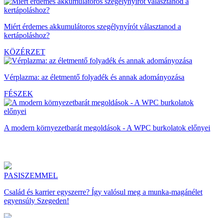
Miért érdemes akkumulátoros szegélynyírót választanod a
kertápoláshoz?
KÖZÉRZET
Vérplazma: az életmentő folyadék és annak adományozása
FÉSZEK
A modern környezetbarát megoldások - A WPC burkolatok előnyei
PASISZEMMEL
Család és karrier egyszerre? Így valósul meg a munka-magánélet
egyensúly Szegeden!