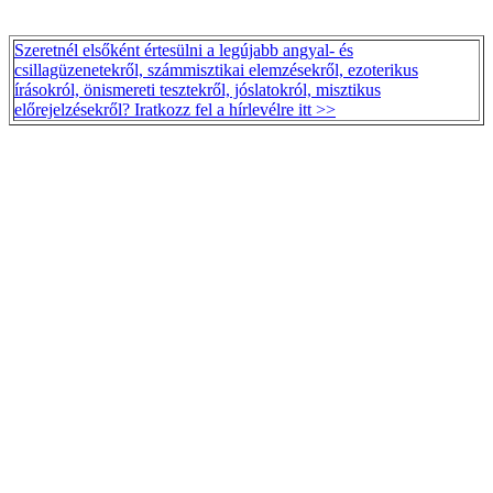
Szeretnél elsőként értesülni a legújabb angyal- és
csillagüzenetekről, számmisztikai elemzésekről, ezoterikus
írásokról, önismereti tesztekről, jóslatokról, misztikus
előrejelzésekről? Iratkozz fel a hírlevélre itt >>