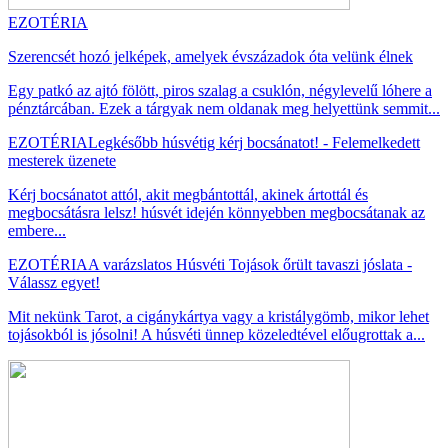
EZOTÉRIA
Szerencsét hozó jelképek, amelyek évszázadok óta velünk élnek
Egy patkó az ajtó fölött, piros szalag a csuklón, négylevelű lóhere a
pénztárcában. Ezek a tárgyak nem oldanak meg helyettünk semmit...
EZOTÉRIA
Legkésőbb húsvétig kérj bocsánatot! - Felemelkedett
mesterek üzenete
Kérj bocsánatot attól, akit megbántottál, akinek ártottál és
megbocsátásra lelsz! húsvét idején könnyebben megbocsátanak az
embere...
EZOTÉRIA
A varázslatos Húsvéti Tojások őrült tavaszi jóslata -
Válassz egyet!
Mit nekünk Tarot, a cigánykártya vagy a kristálygömb, mikor lehet
tojásokból is jósolni! A húsvéti ünnep közeledtével előugrottak a...