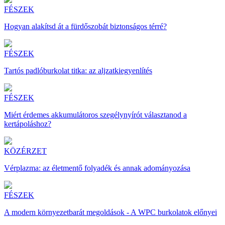
FÉSZEK
Hogyan alakítsd át a fürdőszobát biztonságos térré?
FÉSZEK
Tartós padlóburkolat titka: az aljzatkiegyenlítés
FÉSZEK
Miért érdemes akkumulátoros szegélynyírót választanod a
kertápoláshoz?
KÖZÉRZET
Vérplazma: az életmentő folyadék és annak adományozása
FÉSZEK
A modern környezetbarát megoldások - A WPC burkolatok előnyei