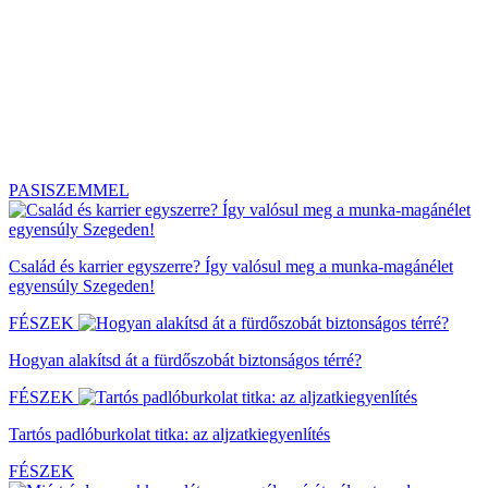
PASISZEMMEL
Család és karrier egyszerre? Így valósul meg a munka-magánélet
egyensúly Szegeden!
FÉSZEK
Hogyan alakítsd át a fürdőszobát biztonságos térré?
FÉSZEK
Tartós padlóburkolat titka: az aljzatkiegyenlítés
FÉSZEK