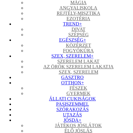
MÁGIA
ANGYALISKOLA
REJTÉLY-MISZTIKA
EZOTÉRIA
TREND
+
DIVAT
SZÉPSÉG
EGÉSZSÉG
+
KÖZÉRZET
FOGYÓKÚRA
SZEX, SZERELEM
+
SZERELEM LAKAT
AZ ÖRÖK SZERELEM LAKATJA
SZEX, SZERELEM
GASZTRO
OTTHON
+
FÉSZEK
GYERMEK
ÁLLATI CUKISÁGOK
PASISZEMMEL
SZÓRAKOZÁS
UTAZÁS
JÓSDA
+
JÁTÉKOS JÓSLÁTOK
ÉLŐ JÓSLÁS