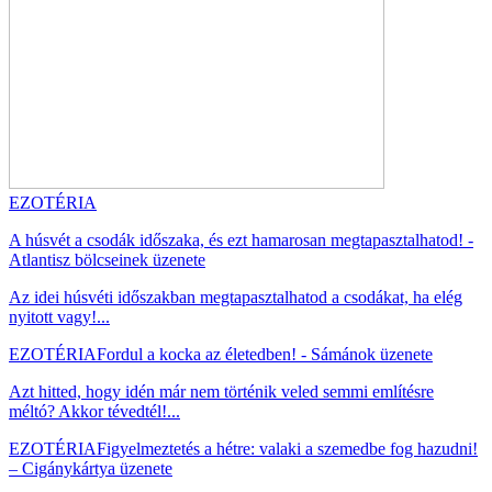
EZOTÉRIA
A húsvét a csodák időszaka, és ezt hamarosan megtapasztalhatod! -
Atlantisz bölcseinek üzenete
Az idei húsvéti időszakban megtapasztalhatod a csodákat, ha elég
nyitott vagy!...
EZOTÉRIA
Fordul a kocka az életedben! - Sámánok üzenete
Azt hitted, hogy idén már nem történik veled semmi említésre
méltó? Akkor tévedtél!...
EZOTÉRIA
Figyelmeztetés a hétre: valaki a szemedbe fog hazudni!
– Cigánykártya üzenete