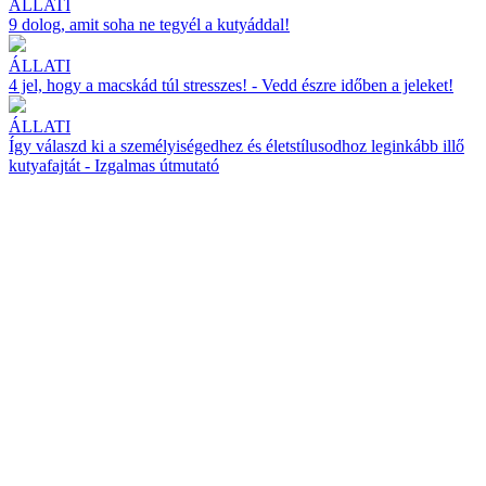
ÁLLATI
9 dolog, amit soha ne tegyél a kutyáddal!
ÁLLATI
4 jel, hogy a macskád túl stresszes! - Vedd észre időben a jeleket!
ÁLLATI
Így válaszd ki a személyiségedhez és életstílusodhoz leginkább illő
kutyafajtát - Izgalmas útmutató