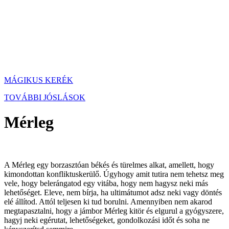
MÁGIKUS KERÉK
TOVÁBBI JÓSLÁSOK
Mérleg
A Mérleg egy borzasztóan békés és türelmes alkat, amellett, hogy
kimondottan konfliktuskerülő. Úgyhogy amit tutira nem tehetsz meg
vele, hogy belerángatod egy vitába, hogy nem hagysz neki más
lehetőséget. Eleve, nem bírja, ha ultimátumot adsz neki vagy döntés
elé állítod. Attól teljesen ki tud borulni. Amennyiben nem akarod
megtapasztalni, hogy a jámbor Mérleg kitör és elgurul a gyógyszere,
hagyj neki egérutat, lehetőségeket, gondolkozási időt és soha ne