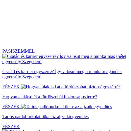
PASISZEMMEL
Család és karrier egyszerre? Így valósul meg a munka-magánélet
egyensúly Szegeden!
FÉSZEK
Hogyan alakítsd át a fürdőszobát biztonságos térré?
FÉSZEK
Tartós padlóburkolat titka: az aljzatkiegyenlítés
FÉSZEK