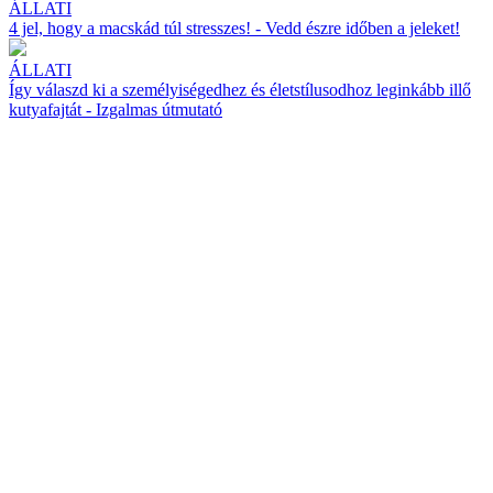
ÁLLATI
4 jel, hogy a macskád túl stresszes! - Vedd észre időben a jeleket!
ÁLLATI
Így válaszd ki a személyiségedhez és életstílusodhoz leginkább illő
kutyafajtát - Izgalmas útmutató