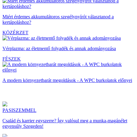
Miért érdemes akkumulátoros szegélynyírót választanod a
kertápoláshoz?
KÖZÉRZET
Vérplazma: az életmentő folyadék és annak adományozása
FÉSZEK
A modern környezetbarát megoldások - A WPC burkolatok előnyei
PASISZEMMEL
Család és karrier egyszerre? Így valósul meg a munka-magánélet
egyensúly Szegeden!