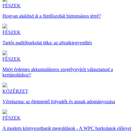
FÉSZEK
Hogyan alakítsd át a fürdőszobát biztonságos térré?
FÉSZEK
Tartós padlóburkolat titka: az aljzatkiegyenlítés
FÉSZEK
Miért érdemes akkumulátoros szegélynyírót választanod a
kertápoláshoz?
KÖZÉRZET
Vérplazma: az életmentő folyadék és annak adományozása
FÉSZEK
A modern környezetbarát megoldások - A WPC burkolatok előnyei