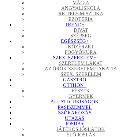
MÁGIA
ANGYALISKOLA
REJTÉLY-MISZTIKA
EZOTÉRIA
TREND
+
DIVAT
SZÉPSÉG
EGÉSZSÉG
+
KÖZÉRZET
FOGYÓKÚRA
SZEX, SZERELEM
+
SZERELEM LAKAT
AZ ÖRÖK SZERELEM LAKATJA
SZEX, SZERELEM
GASZTRO
OTTHON
+
FÉSZEK
GYERMEK
ÁLLATI CUKISÁGOK
PASISZEMMEL
SZÓRAKOZÁS
UTAZÁS
JÓSDA
+
JÁTÉKOS JÓSLÁTOK
ÉLŐ JÓSLÁS