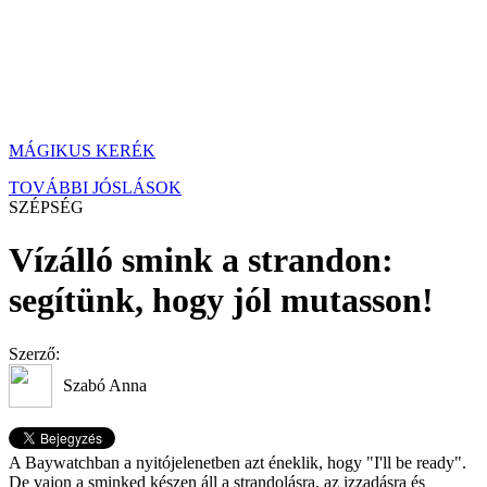
MÁGIKUS KERÉK
TOVÁBBI JÓSLÁSOK
SZÉPSÉG
Vízálló smink a strandon:
segítünk, hogy jól mutasson!
Szerző:
Szabó Anna
A Baywatchban a nyitójelenetben azt éneklik, hogy "I'll be ready".
De vajon a sminked készen áll a strandolásra, az izzadásra és