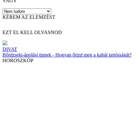
VAGY
KÉREM AZ ELEMZÉST
EZT EL KELL OLVASNOD
DIVAT
Bőrdzseki-ápolási tippek - Hogyan őrizd meg a kabát tartósságát?
HOROSZKÓP