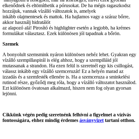
elkenődnek és eltömíthetik a pórusokat. De ha mégis ragaszkodsz
hozzájuk, vannak vízálló változatok is, amelyek
inkább olajmentesek és mattok. Ha hajlamos vagy a száraz bőrre,
akkor használj hidratálót
az alapozó alá! Pirosító és highlighter esetén a legjobb, ha krémes
formulákat választasz. Ezek különösen jól tapadnak a bőrön.
Szemek
A bonyolult szemsmink nyáron különösen nehéz lehet. Gyakran egy
vízálló szempillaspirál is elég ahhoz, hogy a szempilláid jól
mutassanak a strandon. Ha ezen felül is szeretnél egy kis csillogást,
válassz inkább egy vízálló szemceruzát! Ez a helyén marad az
izzadás és a szemfesték ellenére is. Ha a szemceruza a sminkelési
rutinod része, győződj meg róla, hogy a vízálló változatot használod.
Ezt különösen óvatosan alkalmazd, hiszen nem fog olyan gyorsan
lejönni.
Cikkünk végén pedig szeretnénk felhívni a figyelmet a vízivás
fontosságára, ehhez mindig érdemes
ásványvizet
tartani otthon.