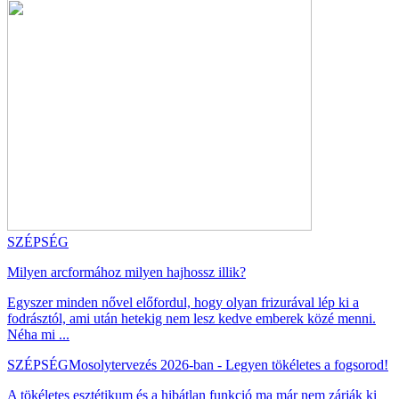
SZÉPSÉG
Milyen arcformához milyen hajhossz illik?
Egyszer minden nővel előfordul, hogy olyan frizurával lép ki a
fodrásztól, ami után hetekig nem lesz kedve emberek közé menni.
Néha mi ...
SZÉPSÉG
Mosolytervezés 2026-ban - Legyen tökéletes a fogsorod!
A tökéletes esztétikum és a hibátlan funkció ma már nem zárják ki