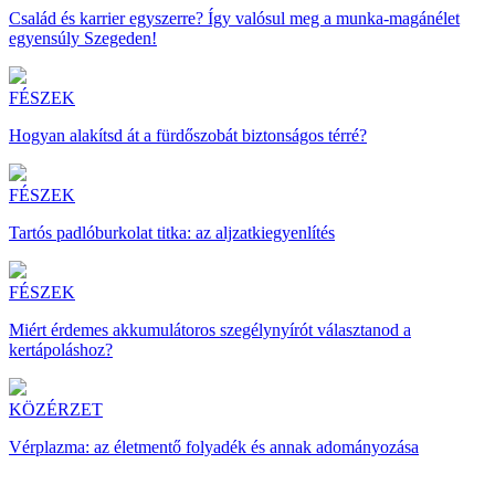
Család és karrier egyszerre? Így valósul meg a munka-magánélet
egyensúly Szegeden!
FÉSZEK
Hogyan alakítsd át a fürdőszobát biztonságos térré?
FÉSZEK
Tartós padlóburkolat titka: az aljzatkiegyenlítés
FÉSZEK
Miért érdemes akkumulátoros szegélynyírót választanod a
kertápoláshoz?
KÖZÉRZET
Vérplazma: az életmentő folyadék és annak adományozása