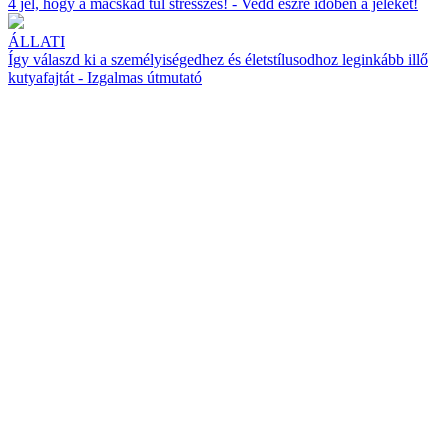
4 jel, hogy a macskád túl stresszes! - Vedd észre időben a jeleket!
ÁLLATI
Így válaszd ki a személyiségedhez és életstílusodhoz leginkább illő
kutyafajtát - Izgalmas útmutató