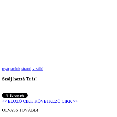
nyár
smink
strand
vízálló
Szólj hozzá Te is!
<< ELŐZŐ CIKK
KÖVETKEZŐ CIKK >>
OLVASS TOVÁBB!