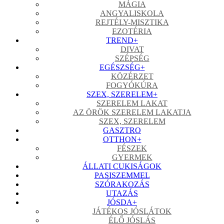
MÁGIA
ANGYALISKOLA
REJTÉLY-MISZTIKA
EZOTÉRIA
TREND
+
DIVAT
SZÉPSÉG
EGÉSZSÉG
+
KÖZÉRZET
FOGYÓKÚRA
SZEX, SZERELEM
+
SZERELEM LAKAT
AZ ÖRÖK SZERELEM LAKATJA
SZEX, SZERELEM
GASZTRO
OTTHON
+
FÉSZEK
GYERMEK
ÁLLATI CUKISÁGOK
PASISZEMMEL
SZÓRAKOZÁS
UTAZÁS
JÓSDA
+
JÁTÉKOS JÓSLÁTOK
ÉLŐ JÓSLÁS