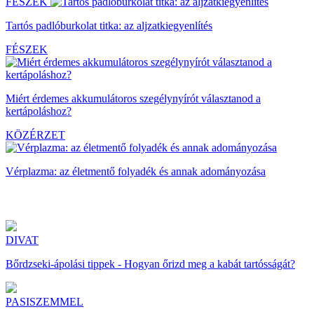
FÉSZEK
Tartós padlóburkolat titka: az aljzatkiegyenlítés
FÉSZEK
Miért érdemes akkumulátoros szegélynyírót választanod a
kertápoláshoz?
KÖZÉRZET
Vérplazma: az életmentő folyadék és annak adományozása
DIVAT
Bőrdzseki-ápolási tippek - Hogyan őrizd meg a kabát tartósságát?
PASISZEMMEL