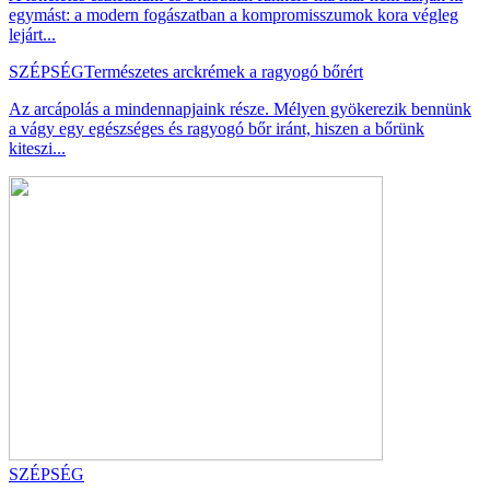
egymást: a modern fogászatban a kompromisszumok kora végleg
lejárt...
SZÉPSÉG
Természetes arckrémek a ragyogó bőrért
Az arcápolás a mindennapjaink része. Mélyen gyökerezik bennünk
a vágy egy egészséges és ragyogó bőr iránt, hiszen a bőrünk
kiteszi...
SZÉPSÉG