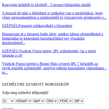
Ragyogás belülről és kívülről - 5 tavaszi bőrápolási rituálé
A hosszú tél után a bőrödnek is szüksége van a megújulásra, hogy
végre megszabaduljon a szürkeségtől és visszanyerje természetes v...
SZÉPSÉG
Farsangi színkavalkád a frizurádon
Hamarosan itt a farsangi bulik ideje, amikor bátran elengedheted a
fantáziádat és kimosható hajszínezőkkel egy éjszakára
átszínezheted...
SZÉPSÉG
Viszkok Fruzsi tippje: IPL szőrtelenítés, ha a tartós
simaság a cél
Viszkok Fruzsi szerint a Braun Skin i-expert IPL 7 készülék az
egyik legjobb szőrtelenítő, amelyet otthoni használatra választhatsz –
m...
SZEMÉLYRE SZABOTT HOROSZKÓP
Adja meg születési időpontját!