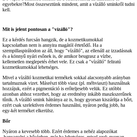
egyebekre?Most összeseztünk mindent, amit a vízálló sminkről tudni
kell.
Mit is jelent pontosan a "vízálló"?
Ez a kérdés furcsán hangzik, de a kozmetikumokkal
kapcsolatban nem is annyira magától értetődő. Ha a
szempillaspirálodon az áll, hogy "vízálló", az ellenáll az izzadásnak
és a könnyű nyári esőnek is, de amikor beugrasz a vízbe,
kellemetlen meglepetés érhet vele. Ez csak a "vízálló" feliratú
kozmetikumokkal lehetséges.
Mivel a vízálló kozmetikai termékek sokkal alacsonyabb arányban
tartalmaznak vizet. Másrészt több viasz (pl. méhviaszt) használnak
hozzájuk, ezért a pigmentáció is erőteljesebb velük. Ez utóbbi
azonban ahhoz vezethet, hogy az eredmény inkább maszkszerűnek
tűnik. A vízálló smink hátránya az is, hogy gyorsan kiszárítja a bőrt,
ezért csak szelektíven érdemes használni, nyáron pedig jobb, ha
egy-két terméket elkerülsz.
Bőr
Nyáron a kevesebb több. Ezért érdemes a nehéz alapozókat
hanyagolni a hőségben, már ha lehetséges, mivel ezek gyorsan