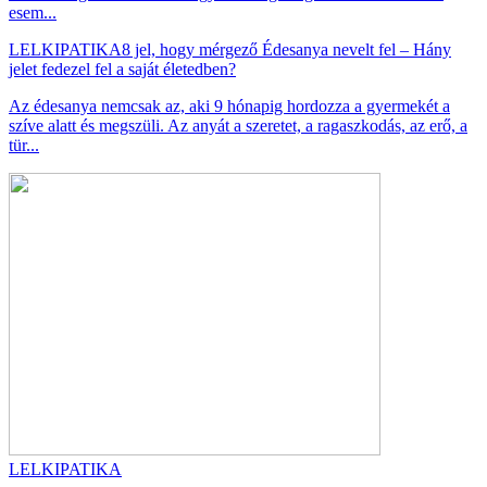
esem...
LELKIPATIKA
8 jel, hogy mérgező Édesanya nevelt fel – Hány
jelet fedezel fel a saját életedben?
Az édesanya nemcsak az, aki 9 hónapig hordozza a gyermekét a
szíve alatt és megszüli. Az anyát a szeretet, a ragaszkodás, az erő, a
tür...
LELKIPATIKA