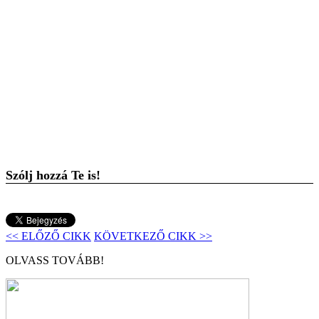
Szólj hozzá Te is!
<< ELŐZŐ CIKK
KÖVETKEZŐ CIKK >>
OLVASS TOVÁBB!