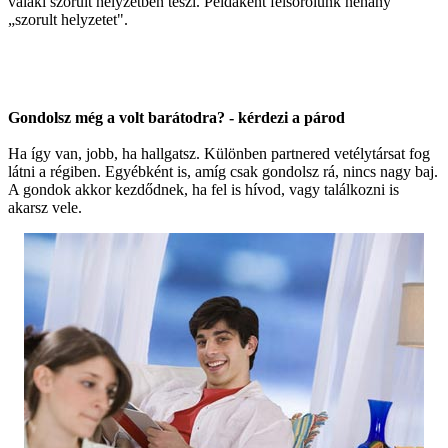
valaki szorult helyzetben teszi. Példaként felsorolunk néhány
„szorult helyzetet".
Gondolsz még a volt barátodra? - kérdezi a párod
Ha így van, jobb, ha hallgatsz. Különben partnered vetélytársat fog
látni a régiben. Egyébként is, amíg csak gondolsz rá, nincs nagy baj.
A gondok akkor kezdődnek, ha fel is hívod, vagy találkozni is
akarsz vele.