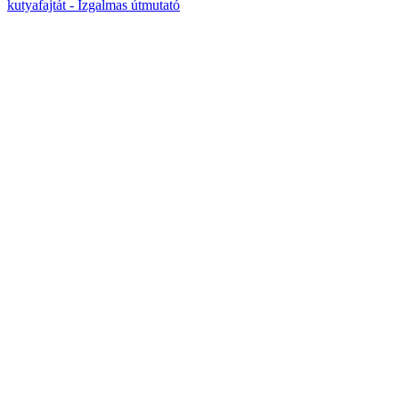
kutyafajtát - Izgalmas útmutató