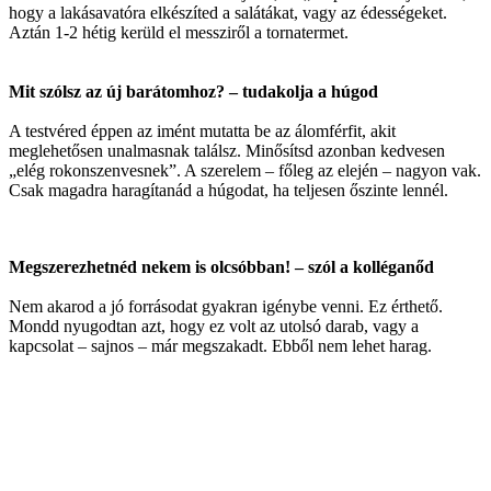
hogy a lakásavatóra elkészíted a salátákat, vagy az édességeket.
Aztán 1-2 hétig kerüld el messziről a tornatermet.
Mit szólsz az új barátomhoz? – tudakolja a húgod
A testvéred éppen az imént mutatta be az álomférfit, akit
meglehetősen unalmasnak találsz. Minősítsd azonban kedvesen
„elég rokonszenvesnek”. A szerelem – főleg az elején – nagyon vak.
Csak magadra haragítanád a húgodat, ha teljesen őszinte lennél.
Megszerezhetnéd nekem is olcsóbban! – szól a kolléganőd
Nem akarod a jó forrásodat gyakran igénybe venni. Ez érthető.
Mondd nyugodtan azt, hogy ez volt az utolsó darab, vagy a
kapcsolat – sajnos – már megszakadt. Ebből nem lehet harag.