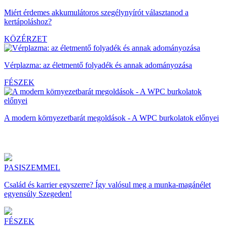
Miért érdemes akkumulátoros szegélynyírót választanod a
kertápoláshoz?
KÖZÉRZET
Vérplazma: az életmentő folyadék és annak adományozása
FÉSZEK
A modern környezetbarát megoldások - A WPC burkolatok előnyei
PASISZEMMEL
Család és karrier egyszerre? Így valósul meg a munka-magánélet
egyensúly Szegeden!
FÉSZEK