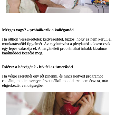
Mérges vagy? - próbálkozik a kolléganőd
Ha otthon veszekedtetek kedveseddel, biztos, hogy ez nem kerüli el
munkatársnőid figyelmét. Az együttérzést a pletykától sokszor csak
egy lépés választja el. A magánéleti problémákat inkább bizalmas
barátnőddel beszéld meg.
Ráérsz a hétvégén? - hív fel az ismerősöd
Ha végre szeretnél egy jót pihenni, és nincs kedved programot
csinálni, minden szégyenérzet nélkül mondd azt: nem érsz rá, már
elígérkeztél vendégségbe.