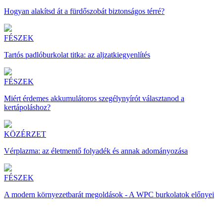
Hogyan alakítsd át a fürdőszobát biztonságos térré?
FÉSZEK
Tartós padlóburkolat titka: az aljzatkiegyenlítés
FÉSZEK
Miért érdemes akkumulátoros szegélynyírót választanod a
kertápoláshoz?
KÖZÉRZET
Vérplazma: az életmentő folyadék és annak adományozása
FÉSZEK
A modern környezetbarát megoldások - A WPC burkolatok előnyei