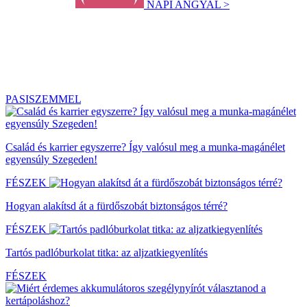
NAPI ANGYAL >
PASISZEMMEL
Család és karrier egyszerre? Így valósul meg a munka-magánélet
egyensúly Szegeden!
FÉSZEK
Hogyan alakítsd át a fürdőszobát biztonságos térré?
FÉSZEK
Tartós padlóburkolat titka: az aljzatkiegyenlítés
FÉSZEK