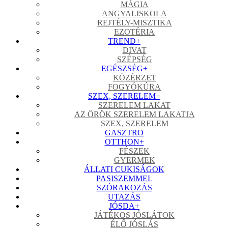
MÁGIA
ANGYALISKOLA
REJTÉLY-MISZTIKA
EZOTÉRIA
TREND
+
DIVAT
SZÉPSÉG
EGÉSZSÉG
+
KÖZÉRZET
FOGYÓKÚRA
SZEX, SZERELEM
+
SZERELEM LAKAT
AZ ÖRÖK SZERELEM LAKATJA
SZEX, SZERELEM
GASZTRO
OTTHON
+
FÉSZEK
GYERMEK
ÁLLATI CUKISÁGOK
PASISZEMMEL
SZÓRAKOZÁS
UTAZÁS
JÓSDA
+
JÁTÉKOS JÓSLÁTOK
ÉLŐ JÓSLÁS