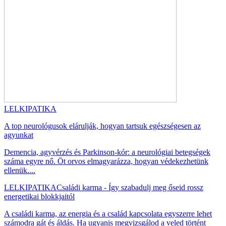
LELKIPATIKA
A top neurológusok elárulják, hogyan tartsuk egészségesen az
agyunkat
Demencia, agyvérzés és Parkinson-kór: a neurológiai betegségek
száma egyre nő. Öt orvos elmagyarázza, hogyan védekezhetünk
ellenük....
LELKIPATIKA
Családi karma - Így szabadulj meg őseid rossz
energetikai blokkjaitól
A családi karma, az energia és a család kapcsolata egyszerre lehet
számodra gát és áldás. Ha ugyanis megvizsgálod a veled történt