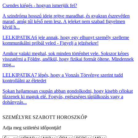
Csendes kiégés - hogyan ismerjük fel?
A szindróma hosszú ideig rejtve maradhat, és gyakran észrevétlen
marad, amíg túl késő nem lesz. A jeleket nem szabad figyelmen
kívül h...
LELKIPATIKA
6 jele annak, hogy egy elhunyt személy szelleme
kommunikálni próbál veled - Figyelj a jelzésekre!
Amikor valaki meghal, sok minden történhet vele. Sokszor képes
visszatérni a Földre, anélkül, hogy fizikai formát öltene. Mindennek
reng...
LELKIPATIKA
7 lépés, hogy a Vonzás Törvénye szerint tudd
kontrollálni az életedet
Sokan hajlamosan csupán abban gondolkodni, hogy kisebb célokat
tűzzenek ki maguk elé. Fogyás, egészséges táplálkozás vagy a
dohányzás...
SZEMÉLYRE SZABOTT HOROSZKÓP
Adja meg születési időpontját!