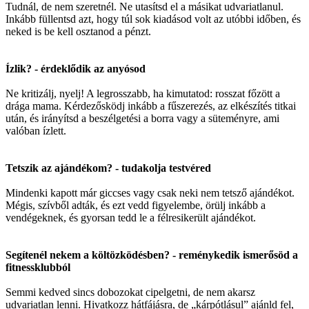
Tudnál, de nem szeretnél. Ne utasítsd el a másikat udvariatlanul.
Inkább füllentsd azt, hogy túl sok kiadásod volt az utóbbi időben, és
neked is be kell osztanod a pénzt.
Ízlik? - érdeklődik az anyósod
Ne kritizálj, nyelj! A legrosszabb, ha kimutatod: rosszat főzött a
drága mama. Kérdezősködj inkább a fűszerezés, az elkészítés titkai
után, és irányítsd a beszélgetési a borra vagy a süteményre, ami
valóban ízlett.
Tetszik az ajándékom? - tudakolja testvéred
Mindenki kapott már giccses vagy csak neki nem tetsző ajándékot.
Mégis, szívből adták, és ezt vedd figyelembe, örülj inkább a
vendégeknek, és gyorsan tedd le a félresikerült ajándékot.
Segítenél nekem a költözködésben? - reménykedik ismerősöd a
fitnessklubból
Semmi kedved sincs dobozokat cipelgetni, de nem akarsz
udvariatlan lenni. Hivatkozz hátfájásra, de „kárpótlásul” ajánld fel,