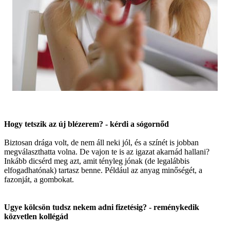
Hogy tetszik az új blézerem? - kérdi a sógornőd
Biztosan drága volt, de nem áll neki jól, és a színét is jobban
megválaszthatta volna. De vajon te is az igazat akarnád hallani?
Inkább dicsérd meg azt, amit tényleg jónak (de legalábbis
elfogadhatónak) tartasz benne. Például az anyag minőségét, a
fazonját, a gombokat.
Ugye kölcsön tudsz nekem adni fizetésig? - reménykedik
közvetlen kollégád