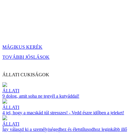
MÁGIKUS KERÉK
TOVÁBBI JÓSLÁSOK
ÁLLATI CUKISÁGOK
ÁLLATI
9 dolog, amit soha ne tegyél a kutyáddal!
ÁLLATI
4 jel, hogy a macskád túl stresszes! - Vedd észre időben a jeleket!
ÁLLATI
Így válaszd ki a személyiségedhez és életstílusodhoz leginkább illő