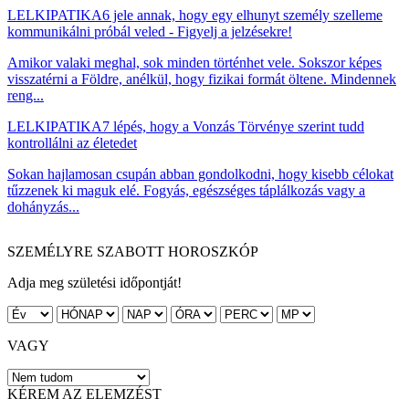
LELKIPATIKA
6 jele annak, hogy egy elhunyt személy szelleme
kommunikálni próbál veled - Figyelj a jelzésekre!
Amikor valaki meghal, sok minden történhet vele. Sokszor képes
visszatérni a Földre, anélkül, hogy fizikai formát öltene. Mindennek
reng...
LELKIPATIKA
7 lépés, hogy a Vonzás Törvénye szerint tudd
kontrollálni az életedet
Sokan hajlamosan csupán abban gondolkodni, hogy kisebb célokat
tűzzenek ki maguk elé. Fogyás, egészséges táplálkozás vagy a
dohányzás...
SZEMÉLYRE SZABOTT HOROSZKÓP
Adja meg születési időpontját!
VAGY
KÉREM AZ ELEMZÉST