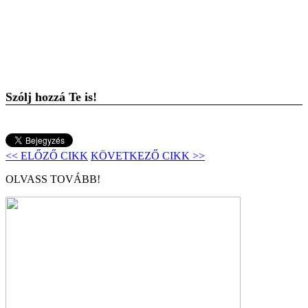
Szólj hozzá Te is!
<< ELŐZŐ CIKK
KÖVETKEZŐ CIKK >>
OLVASS TOVÁBB!