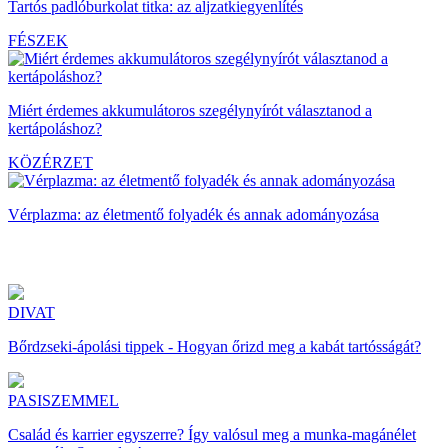
Tartós padlóburkolat titka: az aljzatkiegyenlítés
FÉSZEK
Miért érdemes akkumulátoros szegélynyírót választanod a
kertápoláshoz?
KÖZÉRZET
Vérplazma: az életmentő folyadék és annak adományozása
DIVAT
Bőrdzseki-ápolási tippek - Hogyan őrizd meg a kabát tartósságát?
PASISZEMMEL
Család és karrier egyszerre? Így valósul meg a munka-magánélet