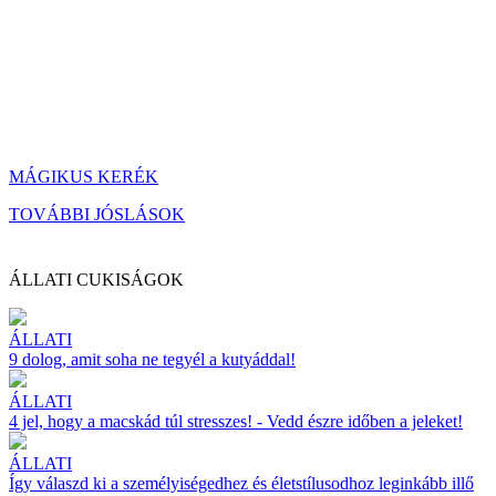
MÁGIKUS KERÉK
TOVÁBBI JÓSLÁSOK
ÁLLATI CUKISÁGOK
ÁLLATI
9 dolog, amit soha ne tegyél a kutyáddal!
ÁLLATI
4 jel, hogy a macskád túl stresszes! - Vedd észre időben a jeleket!
ÁLLATI
Így válaszd ki a személyiségedhez és életstílusodhoz leginkább illő