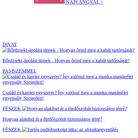
NAPI ANGYAL >
DIVAT
Bőrdzseki-ápolási tippek - Hogyan őrizd meg a kabát tartósságát?
PASISZEMMEL
Család és karrier egyszerre? Így valósul meg a munka-magánélet
egyensúly Szegeden!
FÉSZEK
Hogyan alakítsd át a fürdőszobát biztonságos térré?
FÉSZEK