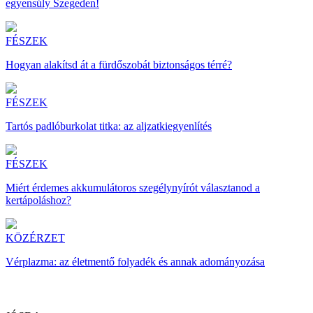
egyensúly Szegeden!
FÉSZEK
Hogyan alakítsd át a fürdőszobát biztonságos térré?
FÉSZEK
Tartós padlóburkolat titka: az aljzatkiegyenlítés
FÉSZEK
Miért érdemes akkumulátoros szegélynyírót választanod a
kertápoláshoz?
KÖZÉRZET
Vérplazma: az életmentő folyadék és annak adományozása