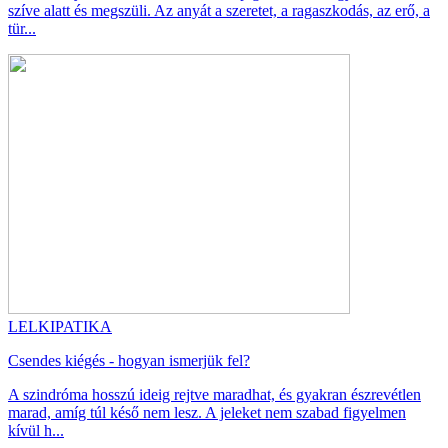
szíve alatt és megszüli. Az anyát a szeretet, a ragaszkodás, az erő, a
tür...
LELKIPATIKA
Csendes kiégés - hogyan ismerjük fel?
A szindróma hosszú ideig rejtve maradhat, és gyakran észrevétlen
marad, amíg túl késő nem lesz. A jeleket nem szabad figyelmen
kívül h...