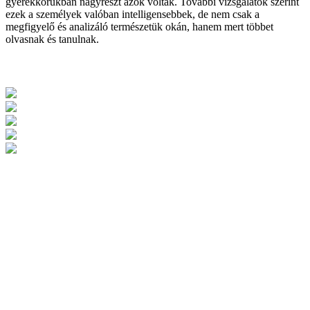
gyerekkorukban nagyrészt azok voltak. További vizsgálatok szerint
ezek a személyek valóban intelligensebbek, de nem csak a
megfigyelő és analizáló természetük okán, hanem mert többet
olvasnak és tanulnak.