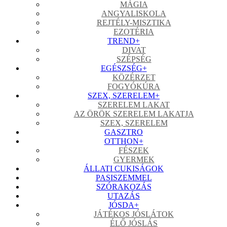
MÁGIA
ANGYALISKOLA
REJTÉLY-MISZTIKA
EZOTÉRIA
TREND
+
DIVAT
SZÉPSÉG
EGÉSZSÉG
+
KÖZÉRZET
FOGYÓKÚRA
SZEX, SZERELEM
+
SZERELEM LAKAT
AZ ÖRÖK SZERELEM LAKATJA
SZEX, SZERELEM
GASZTRO
OTTHON
+
FÉSZEK
GYERMEK
ÁLLATI CUKISÁGOK
PASISZEMMEL
SZÓRAKOZÁS
UTAZÁS
JÓSDA
+
JÁTÉKOS JÓSLÁTOK
ÉLŐ JÓSLÁS