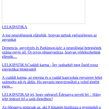
LELKIPATIKA
A top neurológusok elárulják, hogyan tartsuk egészségesen az
agyunkat
Demencia, agyvérzés és Parkinson-kór: a neurológiai betegségek
száma egyre nő. Öt orvos elmagyarázza, hogyan védekezhetünk
ellenük....
LELKIPATIKA
Családi karma - Így szabadulj meg őseid rossz
energetikai blokkjaitól
A családi karma, az energia és a család kapcsolata egyszerre lehet
számodra gát és áldás. Ha ugyanis megvizsgálod a veled történt
esem...
LELKIPATIKA
8 jel, hogy mérgező Édesanya nevelt fel – Hány
jelet fedezel fel a saját életedben?
Az édesanya nemcsak az, aki 9 hónapig hordozza a gyermekét a