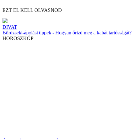
EZT EL KELL OLVASNOD
DIVAT
Bőrdzseki-ápolási tippek - Hogyan őrizd meg a kabát tartósságát?
HOROSZKÓP