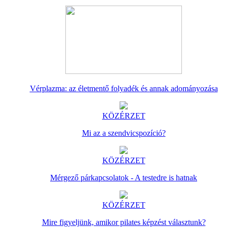
Vérplazma: az életmentő folyadék és annak adományozása
KÖZÉRZET
Mi az a szendvicspozíció?
KÖZÉRZET
Mérgező párkapcsolatok - A testedre is hatnak
KÖZÉRZET
Mire figyeljünk, amikor pilates képzést választunk?