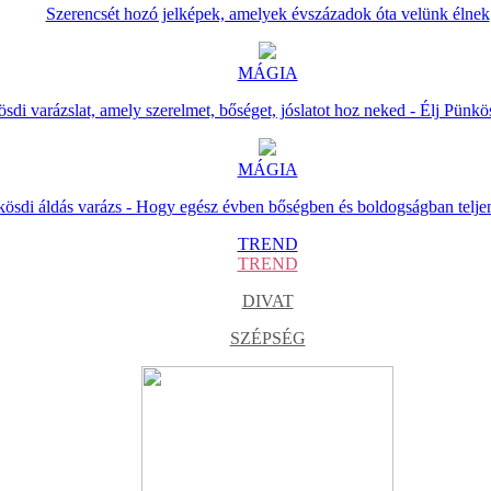
Szerencsét hozó jelképek, amelyek évszázadok óta velünk élnek
MÁGIA
sdi varázslat, amely szerelmet, bőséget, jóslatot hoz neked - Élj Pünkö
MÁGIA
ösdi áldás varázs - Hogy egész évben bőségben és boldogságban telje
TREND
TREND
DIVAT
SZÉPSÉG