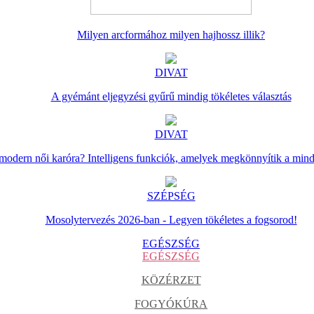
Milyen arcformához milyen hajhossz illik?
DIVAT
A gyémánt eljegyzési gyűrű mindig tökéletes választás
DIVAT
 modern női karóra? Intelligens funkciók, amelyek megkönnyítik a min
SZÉPSÉG
Mosolytervezés 2026-ban - Legyen tökéletes a fogsorod!
EGÉSZSÉG
EGÉSZSÉG
KÖZÉRZET
FOGYÓKÚRA