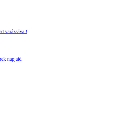
sd varázsával!
nek napjaid