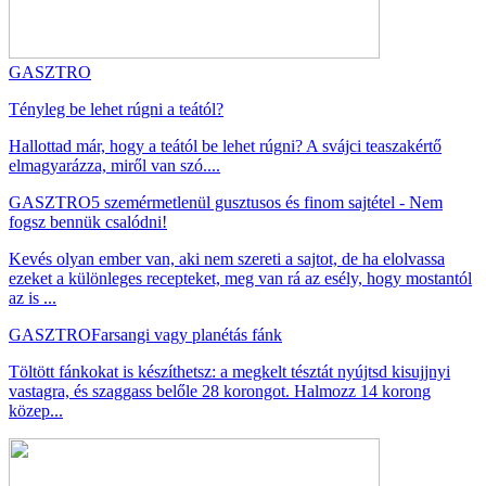
GASZTRO
Tényleg be lehet rúgni a teától?
Hallottad már, hogy a teától be lehet rúgni? A svájci teaszakértő
elmagyarázza, miről van szó....
GASZTRO
5 szemérmetlenül gusztusos és finom sajtétel - Nem
fogsz bennük csalódni!
Kevés olyan ember van, aki nem szereti a sajtot, de ha elolvassa
ezeket a különleges recepteket, meg van rá az esély, hogy mostantól
az is ...
GASZTRO
Farsangi vagy planétás fánk
Töltött fánkokat is készíthetsz: a megkelt tésztát nyújtsd kisujjnyi
vastagra, és szaggass belőle 28 korongot. Halmozz 14 korong
közep...