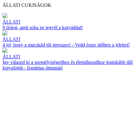
ÁLLATI CUKISÁGOK
ÁLLATI
9 dolog, amit soha ne tegyél a kutyáddal!
ÁLLATI
4 jel, hogy a macskád túl stresszes! - Vedd észre időben a jeleket!
ÁLLATI
Így válaszd ki a személyiségedhez és életstílusodhoz leginkább illő
kutyafajtát - Izgalmas útmutató