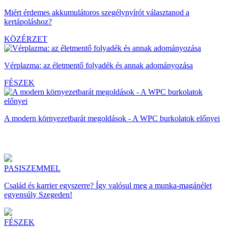
Miért érdemes akkumulátoros szegélynyírót választanod a
kertápoláshoz?
KÖZÉRZET
Vérplazma: az életmentő folyadék és annak adományozása
FÉSZEK
A modern környezetbarát megoldások - A WPC burkolatok előnyei
PASISZEMMEL
Család és karrier egyszerre? Így valósul meg a munka-magánélet
egyensúly Szegeden!
FÉSZEK