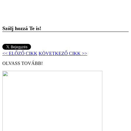
Szólj hozzá Te is!
<< ELŐZŐ CIKK
KÖVETKEZŐ CIKK >>
OLVASS TOVÁBB!