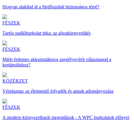
Hogyan alakítsd át a fürdőszobát biztonságos térré?
FÉSZEK
Tartós padlóburkolat titka: az aljzatkiegyenlítés
FÉSZEK
Miért érdemes akkumulátoros szegélynyírót választanod a
kertápoláshoz?
KÖZÉRZET
Vérplazma: az életmentő folyadék és annak adományozása
FÉSZEK
A modern környezetbarát megoldások - A WPC burkolatok előnyei