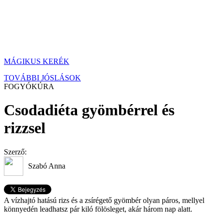
MÁGIKUS KERÉK
TOVÁBBI JÓSLÁSOK
FOGYÓKÚRA
Csodadiéta gyömbérrel és
rizzsel
Szerző:
Szabó Anna
A vízhajtó hatású rizs és a zsírégető gyömbér olyan páros, mellyel
könnyedén leadhatsz pár kiló fölösleget, akár három nap alatt.