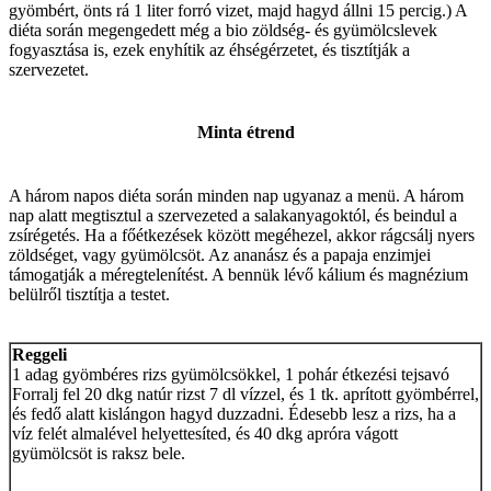
gyömbért, önts rá 1 liter forró vizet, majd hagyd állni 15 percig.) A
diéta során megengedett még a bio zöldség- és gyümölcslevek
fogyasztása is, ezek enyhítik az éhségérzetet, és tisztítják a
szervezetet.
Minta étrend
A három napos diéta során minden nap ugyanaz a menü. A három
nap alatt megtisztul a szervezeted a salakanyagoktól, és beindul a
zsírégetés. Ha a főétkezések között megéhezel, akkor rágcsálj nyers
zöldséget, vagy gyümölcsöt. Az ananász és a papaja enzimjei
támogatják a méregtelenítést. A bennük lévő kálium és magnézium
belülről tisztítja a testet.
Reggeli
1 adag gyömbéres rizs gyümölcsökkel, 1 pohár étkezési tejsavó
Forralj fel 20 dkg natúr rizst 7 dl vízzel, és 1 tk. aprított gyömbérrel,
és fedő alatt kislángon hagyd duzzadni. Édesebb lesz a rizs, ha a
víz felét almalével helyettesíted, és 40 dkg apróra vágott
gyümölcsöt is raksz bele.