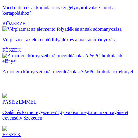
Miért érdemes akkumulátoros szegélynyírót választanod a
kertápoláshoz?
KÖZÉRZET
Vérplazma: az életmentő folyadék és annak adományozása
FÉSZEK
A modern környezetbarát megoldások - A WPC burkolatok előnyei
PASISZEMMEL
Család és karrier egyszerre? Így valósul meg a munka-magánélet
egyensúly Szegeden!
FÉSZEK