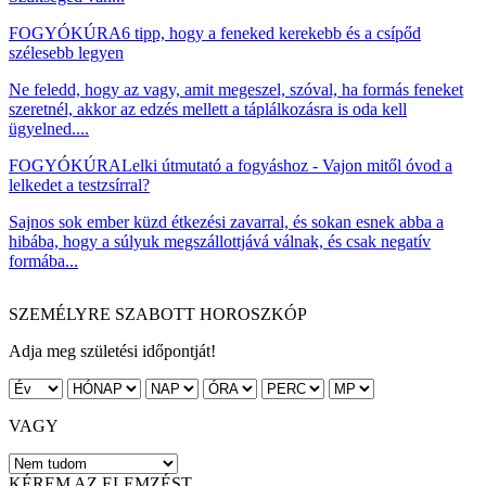
FOGYÓKÚRA
6 tipp, hogy a feneked kerekebb és a csípőd
szélesebb legyen
Ne feledd, hogy az vagy, amit megeszel, szóval, ha formás feneket
szeretnél, akkor az edzés mellett a táplálkozásra is oda kell
ügyelned....
FOGYÓKÚRA
Lelki útmutató a fogyáshoz - Vajon mitől óvod a
lelkedet a testzsírral?
Sajnos sok ember küzd étkezési zavarral, és sokan esnek abba a
hibába, hogy a súlyuk megszállottjává válnak, és csak negatív
formába...
SZEMÉLYRE SZABOTT HOROSZKÓP
Adja meg születési időpontját!
VAGY
KÉREM AZ ELEMZÉST