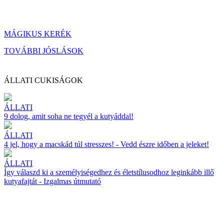
MÁGIKUS KERÉK
TOVÁBBI JÓSLÁSOK
ÁLLATI CUKISÁGOK
ÁLLATI
9 dolog, amit soha ne tegyél a kutyáddal!
ÁLLATI
4 jel, hogy a macskád túl stresszes! - Vedd észre időben a jeleket!
ÁLLATI
Így válaszd ki a személyiségedhez és életstílusodhoz leginkább illő
kutyafajtát - Izgalmas útmutató