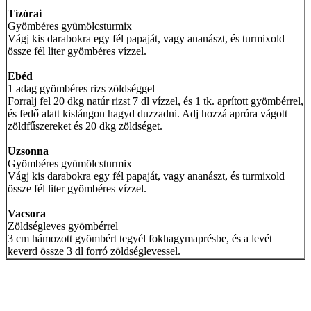
Tízórai
Gyömbéres gyümölcsturmix
Vágj kis darabokra egy fél papaját, vagy ananászt, és turmixold
össze fél liter gyömbéres vízzel.
Ebéd
1 adag gyömbéres rizs zöldséggel
Forralj fel 20 dkg natúr rizst 7 dl vízzel, és 1 tk. aprított gyömbérrel,
és fedő alatt kislángon hagyd duzzadni. Adj hozzá apróra vágott
zöldfűszereket és 20 dkg zöldséget.
Uzsonna
Gyömbéres gyümölcsturmix
Vágj kis darabokra egy fél papaját, vagy ananászt, és turmixold
össze fél liter gyömbéres vízzel.
Vacsora
Zöldségleves gyömbérrel
3 cm hámozott gyömbért tegyél fokhagymaprésbe, és a levét
keverd össze 3 dl forró zöldséglevessel.