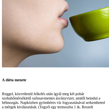
A diéta menete
Reggel, közvetlenül felkelés után igyál meg két pohár
szobahőmérsékletű szénsavmentes ásványvizet, amitől beindul a
bélmozgás. Napközben gyömbéres víz fogyasztásával serkentheted
a mérgek kiválasztását. (Tegyél egy termoszba 1 tk. Reszelt