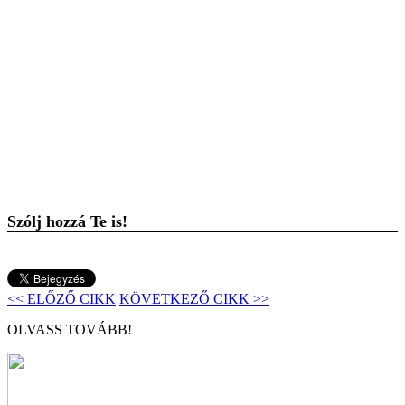
Szólj hozzá Te is!
<< ELŐZŐ CIKK
KÖVETKEZŐ CIKK >>
OLVASS TOVÁBB!