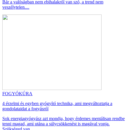
Bár a valóságban nem ebihalakról van szó, a trend nem
veszélytelen....
FOGYÓKÚRA
4 érzelmi és egyben gyógyító technika, ami megváltoztatja a
gondolataidat a fogyásról
Sok energiagyógyász azt mondja, hogy érdemes mentálisan rendbe
tenni magad, ami utána a súlycsökkenést is magával vonja.
Szükséged van...