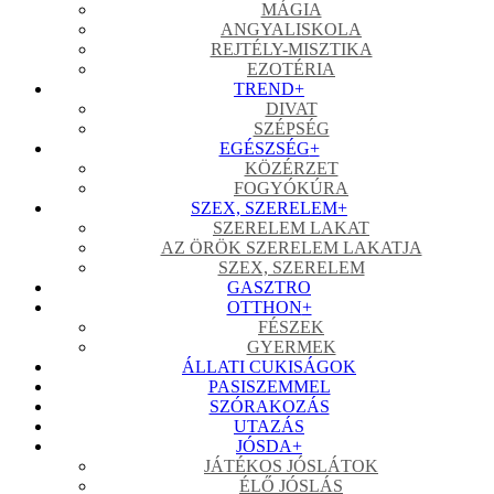
MÁGIA
ANGYALISKOLA
REJTÉLY-MISZTIKA
EZOTÉRIA
TREND
+
DIVAT
SZÉPSÉG
EGÉSZSÉG
+
KÖZÉRZET
FOGYÓKÚRA
SZEX, SZERELEM
+
SZERELEM LAKAT
AZ ÖRÖK SZERELEM LAKATJA
SZEX, SZERELEM
GASZTRO
OTTHON
+
FÉSZEK
GYERMEK
ÁLLATI CUKISÁGOK
PASISZEMMEL
SZÓRAKOZÁS
UTAZÁS
JÓSDA
+
JÁTÉKOS JÓSLÁTOK
ÉLŐ JÓSLÁS