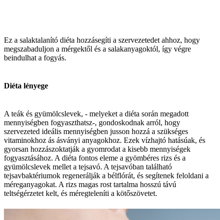
Ez a salaktalanító diéta hozzásegíti a szervezetedet ahhoz, hogy
megszabaduljon a mérgektől és a salakanyagoktól, így végre
beindulhat a fogyás.
Diéta lényege
A teák és gyümölcslevek, - melyeket a diéta során megadott
mennyiségben fogyaszthatsz-, gondoskodnak arról, hogy
szervezeted ideális mennyiségben jusson hozzá a szükséges
vitaminokhoz ás ásványi anyagokhoz. Ezek vízhajtó hatásúak, és
gyorsan hozzászoktatják a gyomrodat a kisebb mennyiségek
fogyasztásához. A diéta fontos eleme a gyömbéres rizs és a
gyümölcslevek mellet a tejsavó. A tejsavóban található
tejsavbaktériumok regenerálják a bélflórát, és segítenek feloldani a
méreganyagokat. A rizs magas rost tartalma hosszú távú
teltségérzetet kelt, és méregteleníti a kötőszövetet.