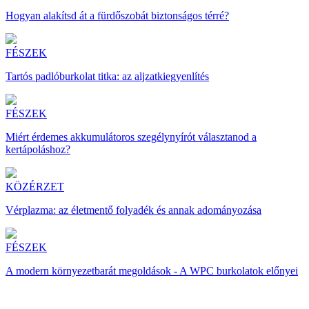
Hogyan alakítsd át a fürdőszobát biztonságos térré?
FÉSZEK
Tartós padlóburkolat titka: az aljzatkiegyenlítés
FÉSZEK
Miért érdemes akkumulátoros szegélynyírót választanod a
kertápoláshoz?
KÖZÉRZET
Vérplazma: az életmentő folyadék és annak adományozása
FÉSZEK
A modern környezetbarát megoldások - A WPC burkolatok előnyei