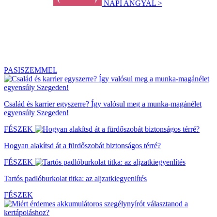
NAPI ANGYAL >
PASISZEMMEL
Család és karrier egyszerre? Így valósul meg a munka-magánélet
egyensúly Szegeden!
FÉSZEK
Hogyan alakítsd át a fürdőszobát biztonságos térré?
FÉSZEK
Tartós padlóburkolat titka: az aljzatkiegyenlítés
FÉSZEK