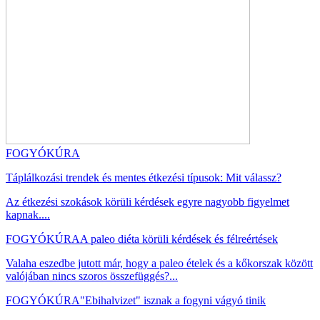
FOGYÓKÚRA
Táplálkozási trendek és mentes étkezési típusok: Mit válassz?
Az étkezési szokások körüli kérdések egyre nagyobb figyelmet
kapnak....
FOGYÓKÚRA
A paleo diéta körüli kérdések és félreértések
Valaha eszedbe jutott már, hogy a paleo ételek és a kőkorszak között
valójában nincs szoros összefüggés?...
FOGYÓKÚRA
"Ebihalvizet" isznak a fogyni vágyó tinik