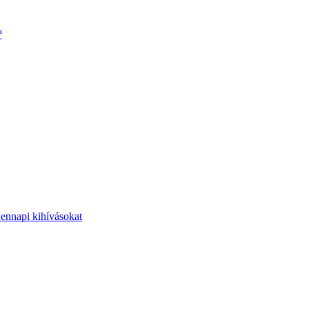
?
dennapi kihívásokat