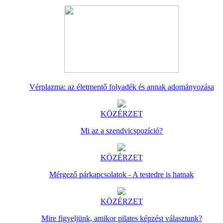
Vérplazma: az életmentő folyadék és annak adományozása
KÖZÉRZET
Mi az a szendvicspozíció?
KÖZÉRZET
Mérgező párkapcsolatok - A testedre is hatnak
KÖZÉRZET
Mire figyeljünk, amikor pilates képzést választunk?