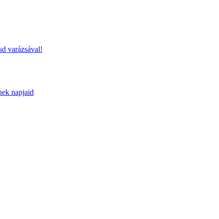
sd varázsával!
nek napjaid