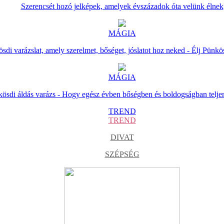
Szerencsét hozó jelképek, amelyek évszázadok óta velünk élnek
MÁGIA
sdi varázslat, amely szerelmet, bőséget, jóslatot hoz neked - Élj Pünkö
MÁGIA
ösdi áldás varázs - Hogy egész évben bőségben és boldogságban telje
TREND
TREND
DIVAT
SZÉPSÉG