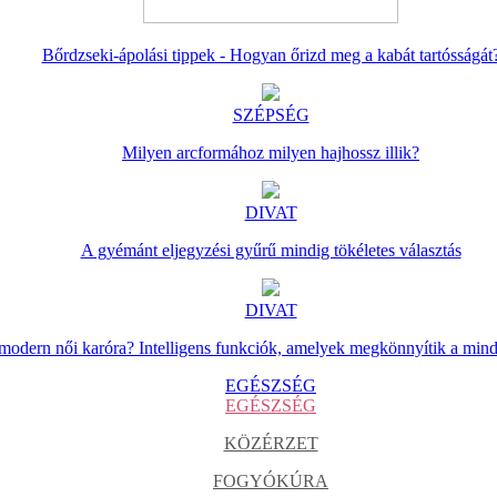
Bőrdzseki-ápolási tippek - Hogyan őrizd meg a kabát tartósságát
SZÉPSÉG
Milyen arcformához milyen hajhossz illik?
DIVAT
A gyémánt eljegyzési gyűrű mindig tökéletes választás
DIVAT
 modern női karóra? Intelligens funkciók, amelyek megkönnyítik a min
EGÉSZSÉG
EGÉSZSÉG
KÖZÉRZET
FOGYÓKÚRA