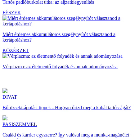
Tartós padlóburkolat titka: az aljzatkiegyenlítés
FÉSZEK
Miért érdemes akkumulátoros szegélynyírót választanod a
kertápoláshoz?
KÖZÉRZET
Vérplazma: az életmentő folyadék és annak adományozása
DIVAT
Bőrdzseki-ápolási tippek - Hogyan őrizd meg a kabát tartósságát?
PASISZEMMEL
Család és karrier egyszerre? Így valósul meg a munka-magánélet