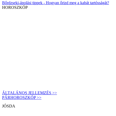
Bőrdzseki-ápolási tippek - Hogyan őrizd meg a kabát tartósságát?
HOROSZKÓP
ÁLTALÁNOS JELLEMZÉS >>
PÁRHOROSZKÓP >>
JÓSDA