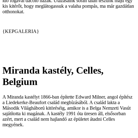
idő fogával dacoló házak. Utazásaink során talán teszünk majd egy
kis kitérőt, hogy meglátogassuk a valaha pompás, ma már gazdátlan
otthonokat.
{KEPGALERIA}
Miranda kastély, Celles,
Belgium
A Miranda kastélyt 1866-ban építette Edward Milner, angol építész
a Liedekerke-Beaufort család megbízásából. A család lakta a
Második Világháború kitöréséig, amikor is a Belga Nemzeti Vasút
sajátította ki magának. A kastély 1991 óta üresen áll, elsősorban
azért, mert a család nem hajlandó az épületet átadni Celles
megyének.