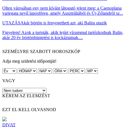
Olten városában egy nem kívánt látogató jelent meg: a Caenoplana
variegata nevű laposféreg, amely Ausztráliából és Új-Zélandról sz...
UTAZÁS
Akár börtön is fenyegetheti azt, aki Balira utazik
Figyelem! Azok a turisták, akik lejárt vízummal tartózkodnak Balin,
akár 20 év börtönbüntetést is kockáztatnak....
SZEMÉLYRE SZABOTT HOROSZKÓP
Adja meg születési időpontját!
VAGY
KÉREM AZ ELEMZÉST
EZT EL KELL OLVASNOD
DIVAT