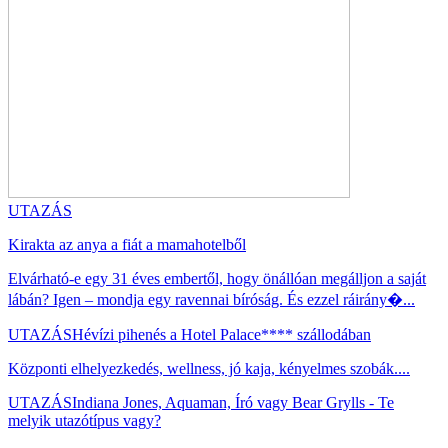
UTAZÁS
Kirakta az anya a fiát a mamahotelből
Elvárható-e egy 31 éves embertől, hogy önállóan megálljon a saját
lábán? Igen – mondja egy ravennai bíróság. És ezzel ráirány�...
UTAZÁS
Hévízi pihenés a Hotel Palace**** szállodában
Központi elhelyezkedés, wellness, jó kaja, kényelmes szobák....
UTAZÁS
Indiana Jones, Aquaman, Író vagy Bear Grylls - Te
melyik utazótípus vagy?