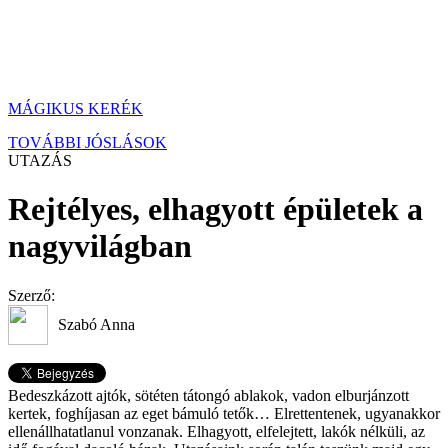
MÁGIKUS KERÉK
TOVÁBBI JÓSLÁSOK
UTAZÁS
Rejtélyes, elhagyott épületek a
nagyvilágban
Szerző:
Szabó Anna
Bedeszkázott ajtók, sötéten tátongó ablakok, vadon elburjánzott
kertek, foghíjasan az eget bámuló tetők… Elrettentenek, ugyanakkor
ellenállhatatlanul vonzanak. Elhagyott, elfelejtett, lakók nélküli, az