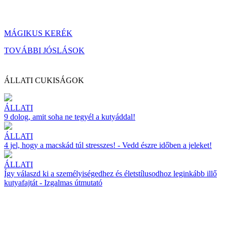
MÁGIKUS KERÉK
TOVÁBBI JÓSLÁSOK
ÁLLATI CUKISÁGOK
ÁLLATI
9 dolog, amit soha ne tegyél a kutyáddal!
ÁLLATI
4 jel, hogy a macskád túl stresszes! - Vedd észre időben a jeleket!
ÁLLATI
Így válaszd ki a személyiségedhez és életstílusodhoz leginkább illő
kutyafajtát - Izgalmas útmutató