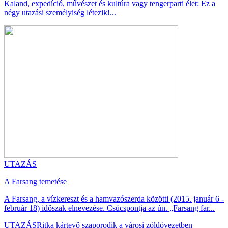
Kaland, expedíció, művészet és kultúra vagy tengerparti élet: Ez a
négy utazási személyiség létezik!...
UTAZÁS
A Farsang temetése
A Farsang, a vízkereszt és a hamvazószerda közötti (2015. január 6 -
február 18) időszak elnevezése. Csúcspontja az ún. „Farsang far...
UTAZÁS
Ritka kártevő szaporodik a városi zöldövezetben