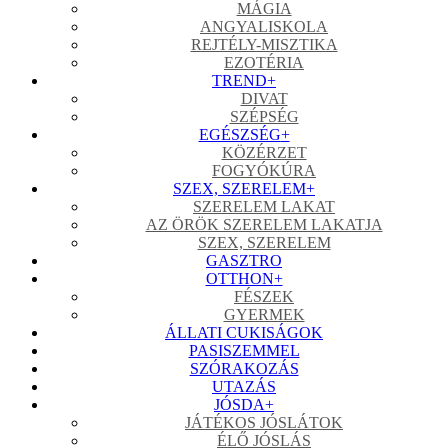
MÁGIA
ANGYALISKOLA
REJTÉLY-MISZTIKA
EZOTÉRIA
TREND
+
DIVAT
SZÉPSÉG
EGÉSZSÉG
+
KÖZÉRZET
FOGYÓKÚRA
SZEX, SZERELEM
+
SZERELEM LAKAT
AZ ÖRÖK SZERELEM LAKATJA
SZEX, SZERELEM
GASZTRO
OTTHON
+
FÉSZEK
GYERMEK
ÁLLATI CUKISÁGOK
PASISZEMMEL
SZÓRAKOZÁS
UTAZÁS
JÓSDA
+
JÁTÉKOS JÓSLÁTOK
ÉLŐ JÓSLÁS