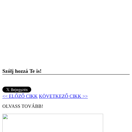
Szólj hozzá Te is!
<< ELŐZŐ CIKK
KÖVETKEZŐ CIKK >>
OLVASS TOVÁBB!