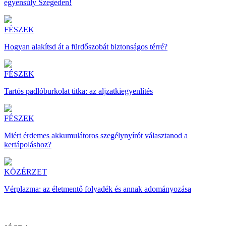
egyensúly Szegeden!
FÉSZEK
Hogyan alakítsd át a fürdőszobát biztonságos térré?
FÉSZEK
Tartós padlóburkolat titka: az aljzatkiegyenlítés
FÉSZEK
Miért érdemes akkumulátoros szegélynyírót választanod a
kertápoláshoz?
KÖZÉRZET
Vérplazma: az életmentő folyadék és annak adományozása