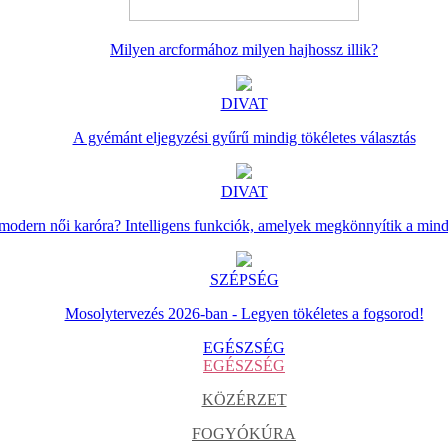
Milyen arcformához milyen hajhossz illik?
DIVAT
A gyémánt eljegyzési gyűrű mindig tökéletes választás
DIVAT
 modern női karóra? Intelligens funkciók, amelyek megkönnyítik a min
SZÉPSÉG
Mosolytervezés 2026-ban - Legyen tökéletes a fogsorod!
EGÉSZSÉG
EGÉSZSÉG
KÖZÉRZET
FOGYÓKÚRA