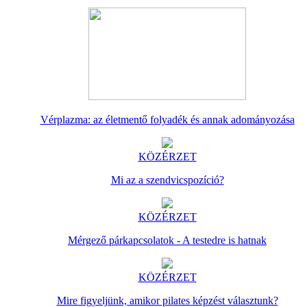
Vérplazma: az életmentő folyadék és annak adományozása
KÖZÉRZET
Mi az a szendvicspozíció?
KÖZÉRZET
Mérgező párkapcsolatok - A testedre is hatnak
KÖZÉRZET
Mire figyeljünk, amikor pilates képzést választunk?