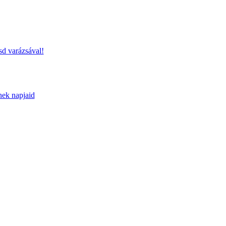
sd varázsával!
nek napjaid