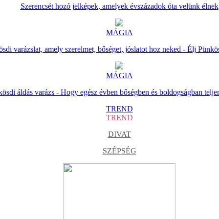
Szerencsét hozó jelképek, amelyek évszázadok óta velünk élnek
MÁGIA
sdi varázslat, amely szerelmet, bőséget, jóslatot hoz neked - Élj Pünkö
MÁGIA
ösdi áldás varázs - Hogy egész évben bőségben és boldogságban telje
TREND
TREND
DIVAT
SZÉPSÉG