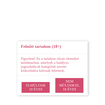
MÁGIKUS KERÉK
TOVÁBBI JÓSLÁSOK
SZEX, SZERELEM
Felnőtt tartalom (18+)
A 10 legjobb szex-pozíció kis
pénisz esetén – Imádni
Figyelem! Ez a tartalom olyan elemeket
tartalmazhat, amelyek a hatályos
jogszabályok kategóriái szerint
fogjátok! (+18)
kiskorúakra károsak lehetnek.
Szerző:
NEM
ELMÚLTAM
MÚLTAM EL
Szabó Anna
18 ÉVES
18 ÉVES
A szex az egyik legjobb dolog lehet a világon, de könnyen kínossá