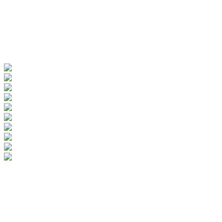
kényeztetheti. A medencéd enyhe döntésével az extra mély
behatolás előnyeit élvezheted, ami tökéletes a hüvely falának és a G-
pontnak az izgatására.