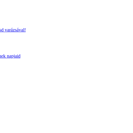
sd varázsával!
nek napjaid