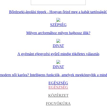
Bőrdzseki-ápolási tippek - Hogyan őrizd meg a kabát tartósságát
SZÉPSÉG
Milyen arcformához milyen hajhossz illik?
DIVAT
A gyémánt eljegyzési gyűrű mindig tökéletes választás
DIVAT
 modern női karóra? Intelligens funkciók, amelyek megkönnyítik a min
EGÉSZSÉG
EGÉSZSÉG
KÖZÉRZET
FOGYÓKÚRA