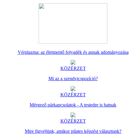
Vérplazma: az életmentő folyadék és annak adományozása
KÖZÉRZET
Mi az a szendvicspozíció?
KÖZÉRZET
Mérgező párkapcsolatok - A testedre is hatnak
KÖZÉRZET
Mire figyeljünk, amikor pilates képzést választunk?