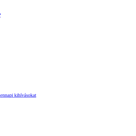
?
dennapi kihívásokat