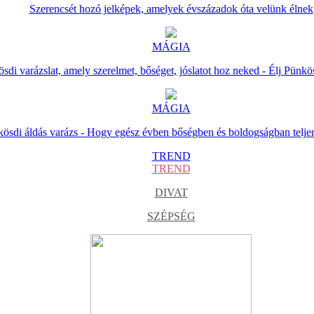
Szerencsét hozó jelképek, amelyek évszázadok óta velünk élnek
MÁGIA
sdi varázslat, amely szerelmet, bőséget, jóslatot hoz neked - Élj Pünkö
MÁGIA
ösdi áldás varázs - Hogy egész évben bőségben és boldogságban telje
TREND
TREND
DIVAT
SZÉPSÉG