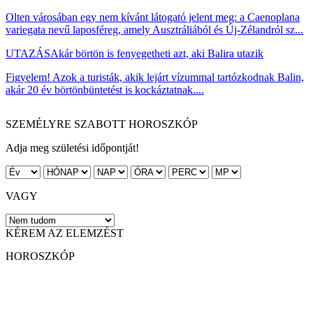
Olten városában egy nem kívánt látogató jelent meg: a Caenoplana
variegata nevű laposféreg, amely Ausztráliából és Új-Zélandról sz...
UTAZÁS
Akár börtön is fenyegetheti azt, aki Balira utazik
Figyelem! Azok a turisták, akik lejárt vízummal tartózkodnak Balin,
akár 20 év börtönbüntetést is kockáztatnak....
SZEMÉLYRE SZABOTT HOROSZKÓP
Adja meg születési időpontját!
VAGY
KÉREM AZ ELEMZÉST
HOROSZKÓP