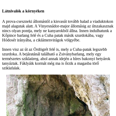
Látnivalók a környéken
A prova-cseszneki állomástól a kisvasút tovább halad a viaduktokon
majd alagutak alatt. A Vinyesnádor-major állomásig az útszakasznak
nincs olyan pontja, mely ne kanyarokból állna. Innen indulhatunk a
Kőpince barlang felé és a Cuha patak másik szurdokába, vagy
Hódosér irányába, a ciklámenvirágok völgyébe.
Innen visz az út az Ördögrét felé is, mely a Cuha-patak legszebb
szurdoka. A bejáratánál található a Zsiványbarlang, mely egy
természetes sziklaüreg, ahol annak idején a híres bakonyi betyárok
tanyáztak. Fáklyáik kormát még ma is őrzik a magasba törő
sziklafalak.