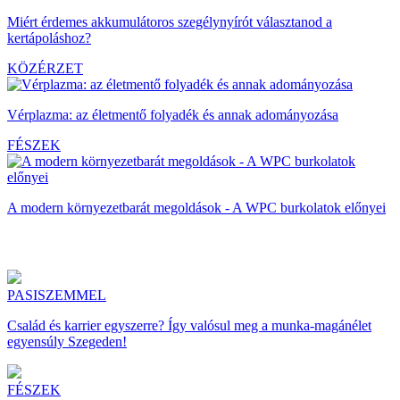
Miért érdemes akkumulátoros szegélynyírót választanod a
kertápoláshoz?
KÖZÉRZET
Vérplazma: az életmentő folyadék és annak adományozása
FÉSZEK
A modern környezetbarát megoldások - A WPC burkolatok előnyei
PASISZEMMEL
Család és karrier egyszerre? Így valósul meg a munka-magánélet
egyensúly Szegeden!
FÉSZEK