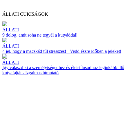
ÁLLATI CUKISÁGOK
ÁLLATI
9 dolog, amit soha ne tegyél a kutyáddal!
ÁLLATI
4 jel, hogy a macskád túl stresszes! - Vedd észre időben a jeleket!
ÁLLATI
Így válaszd ki a személyiségedhez és életstílusodhoz leginkább illő
kutyafajtát - Izgalmas útmutató