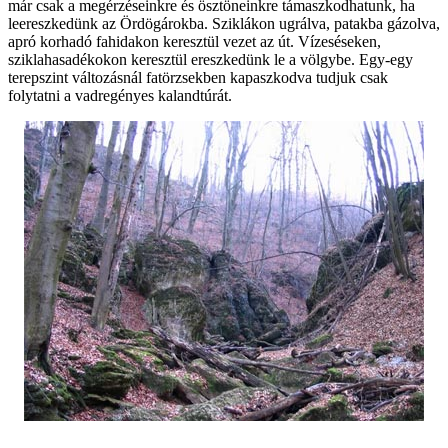
már csak a megérzéseinkre és ösztöneinkre támaszkodhatunk, ha
leereszkedünk az Ördögárokba. Sziklákon ugrálva, patakba gázolva,
apró korhadó fahidakon keresztül vezet az út. Vízeséseken,
sziklahasadékokon keresztül ereszkedünk le a völgybe. Egy-egy
terepszint változásnál fatörzsekben kapaszkodva tudjuk csak
folytatni a vadregényes kalandtúrát.