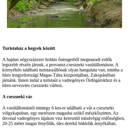
Turistaház a hegyek között
A hajdan négyszázezer holdas őstengerből megmaradt erdők
legszebb részén járunk, a provansz-cseszneki vasútállomáson. A
környékén található turistaszállónak olyan hangulata van, mintha a
híres lengyelországi Magas-Tátra központjában, Zakopánéban
járnánk. Innen indul a turistaút a vadregényes Ördögárokhoz és a
híres-nevezetes cseszneki várhoz.
A cseszneki vár
A vasútállomástól mintegy 6 km-re található a vár a cseszneki
völgykapuban, egy merészen magasba szökő mészkőszirten. Az
útvonal vadregényes tájakon visz keresztül mindvégig erdősségben,
20-25 méter magas fenyőfák, öles derekú bükkfák árnyékában.