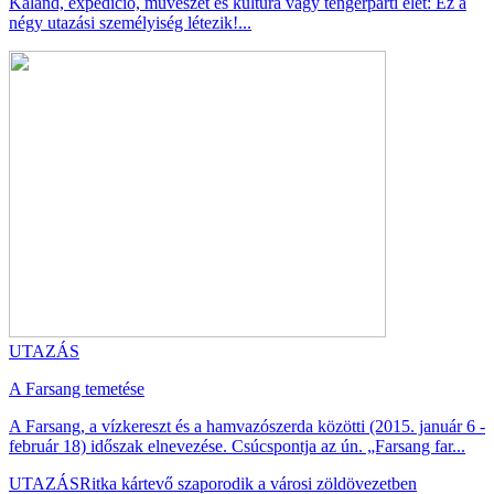
Kaland, expedíció, művészet és kultúra vagy tengerparti élet: Ez a
négy utazási személyiség létezik!...
UTAZÁS
A Farsang temetése
A Farsang, a vízkereszt és a hamvazószerda közötti (2015. január 6 -
február 18) időszak elnevezése. Csúcspontja az ún. „Farsang far...
UTAZÁS
Ritka kártevő szaporodik a városi zöldövezetben