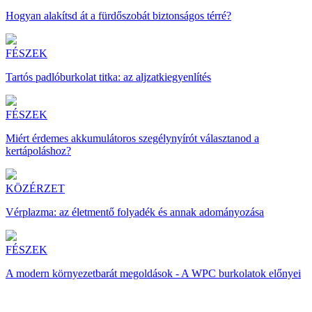
Hogyan alakítsd át a fürdőszobát biztonságos térré?
FÉSZEK
Tartós padlóburkolat titka: az aljzatkiegyenlítés
FÉSZEK
Miért érdemes akkumulátoros szegélynyírót választanod a
kertápoláshoz?
KÖZÉRZET
Vérplazma: az életmentő folyadék és annak adományozása
FÉSZEK
A modern környezetbarát megoldások - A WPC burkolatok előnyei