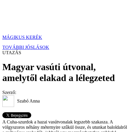
MÁGIKUS KERÉK
TOVÁBBI JÓSLÁSOK
UTAZÁS
Magyar vasúti útvonal,
amelytől elakad a lélegzeted
Szerző:
Szabó Anna
A Cuha-szurdok a hazai vasútvonalak legszebb szakasza. A
völgyszoros néhány méternyire szűkül össze, és utunkat baloldalról