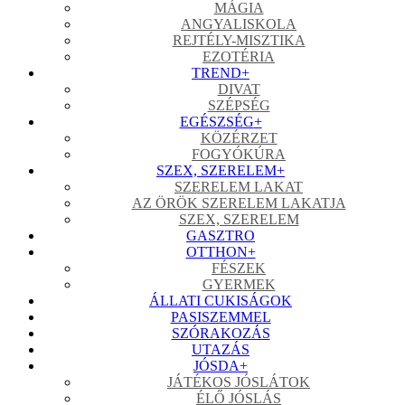
MÁGIA
ANGYALISKOLA
REJTÉLY-MISZTIKA
EZOTÉRIA
TREND
+
DIVAT
SZÉPSÉG
EGÉSZSÉG
+
KÖZÉRZET
FOGYÓKÚRA
SZEX, SZERELEM
+
SZERELEM LAKAT
AZ ÖRÖK SZERELEM LAKATJA
SZEX, SZERELEM
GASZTRO
OTTHON
+
FÉSZEK
GYERMEK
ÁLLATI CUKISÁGOK
PASISZEMMEL
SZÓRAKOZÁS
UTAZÁS
JÓSDA
+
JÁTÉKOS JÓSLÁTOK
ÉLŐ JÓSLÁS