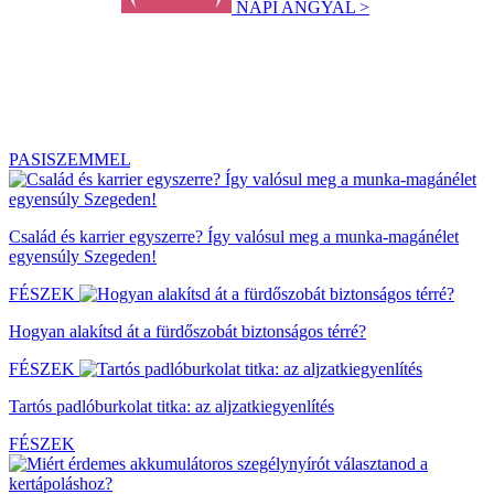
NAPI ANGYAL >
PASISZEMMEL
Család és karrier egyszerre? Így valósul meg a munka-magánélet
egyensúly Szegeden!
FÉSZEK
Hogyan alakítsd át a fürdőszobát biztonságos térré?
FÉSZEK
Tartós padlóburkolat titka: az aljzatkiegyenlítés
FÉSZEK