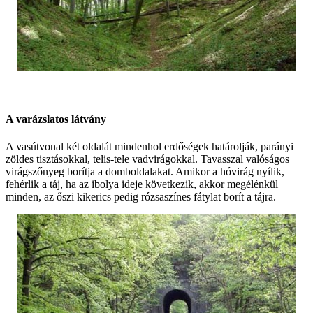
A varázslatos látvány
A vasútvonal két oldalát mindenhol erdőségek határolják, parányi
zöldes tisztásokkal, telis-tele vadvirágokkal. Tavasszal valóságos
virágszőnyeg borítja a domboldalakat. Amikor a hóvirág nyílik,
fehérlik a táj, ha az ibolya ideje következik, akkor megélénkül
minden, az őszi kikerics pedig rózsaszínes fátylat borít a tájra.