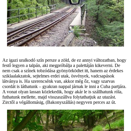
Az igazi uralkodó szín persze a zöld, de ez annyi változatban, hogy
festő legyen a talpán, aki megpróbálja a palettáján kikeverni. De
nem csak a színek tobzódása gyönyörködtet itt, hanem az érdekes
sziklaalakzatok, sejtelmes erdei utak, ösvények, vadcsapások
látványa is. Ha szerencsénk van, akkor még őz, vagy szarvas
csordát is láthatunk – gyakran nappal járnak le inni a Cuha partjára.
A vonat olyan lassan közlekedik, hogy akár le is szállhatunk róla,
futhatunk mellette, majd visszaszállva folytathatjuk az utazást.
Zirctől a végállomásig, (Bakonyszállás) negyven perces az út.