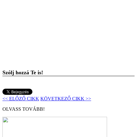
Szólj hozzá Te is!
<< ELŐZŐ CIKK
KÖVETKEZŐ CIKK >>
OLVASS TOVÁBB!