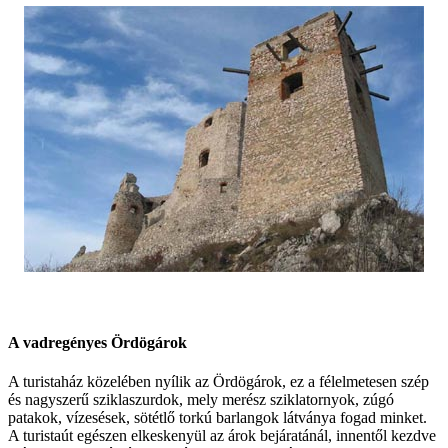
A vadregényes Ördögárok
A turistaház közelében nyílik az Ördögárok, ez a félelmetesen szép
és nagyszerű sziklaszurdok, mely merész sziklatornyok, zúgó
patakok, vízesések, sötétlő torkú barlangok látványa fogad minket.
A turistaút egészen elkeskenyül az árok bejáratánál, innentől kezdve