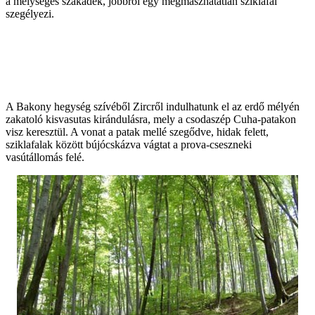
a mélységes szakadék, jobbról egy megmászhatatlan sziklafal
szegélyezi.
A Bakony hegység szívéből Zircről indulhatunk el az erdő mélyén
zakatoló kisvasutas kirándulásra, mely a csodaszép Cuha-patakon
visz keresztül. A vonat a patak mellé szegődve, hidak felett,
sziklafalak között bújócskázva vágtat a prova-cseszneki
vasútállomás felé.