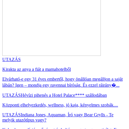
UTAZÁS
Kirakta az anya a fiát a mamahotelből
Elvárható-e egy 31 éves embertől, hogy önállóan megálljon a saját
lábán? Igen – mondja egy ravennai bíróság. És ezzel ráirány�...
UTAZÁS
Hévízi pihenés a Hotel Palace**** szállodában
Központi elhelyezkedés, wellness, jó kaja, kényelmes szobák....
UTAZÁS
Indiana Jones, Aquaman, Író vagy Bear Grylls - Te
melyik utazótípus vagy?