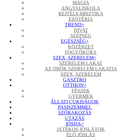
MÁGIA
ANGYALISKOLA
REJTÉLY-MISZTIKA
EZOTÉRIA
TREND
+
DIVAT
SZÉPSÉG
EGÉSZSÉG
+
KÖZÉRZET
FOGYÓKÚRA
SZEX, SZERELEM
+
SZERELEM LAKAT
AZ ÖRÖK SZERELEM LAKATJA
SZEX, SZERELEM
GASZTRO
OTTHON
+
FÉSZEK
GYERMEK
ÁLLATI CUKISÁGOK
PASISZEMMEL
SZÓRAKOZÁS
UTAZÁS
JÓSDA
+
JÁTÉKOS JÓSLÁTOK
ÉLŐ JÓSLÁS