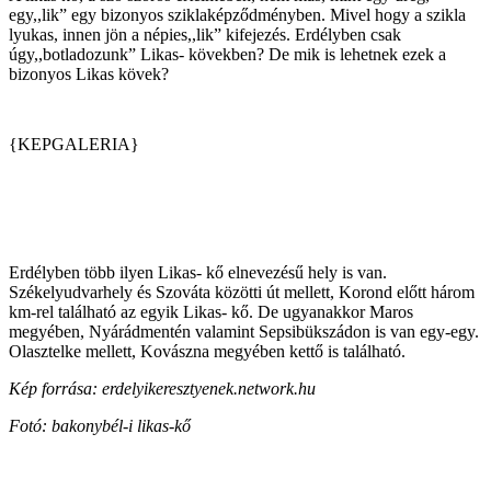
egy,,lik” egy bizonyos sziklaképződményben. Mivel hogy a szikla
lyukas, innen jön a népies,,lik” kifejezés. Erdélyben csak
úgy,,botladozunk” Likas- kövekben? De mik is lehetnek ezek a
bizonyos Likas kövek?
{KEPGALERIA}
Erdélyben több ilyen Likas- kő elnevezésű hely is van.
Székelyudvarhely és Szováta közötti út mellett, Korond előtt három
km-rel található az egyik Likas- kő. De ugyanakkor Maros
megyében, Nyárádmentén valamint Sepsibükszádon is van egy-egy.
Olasztelke mellett, Kovászna megyében kettő is található.
Kép forrása: erdelyikeresztyenek.network.hu
Fotó: bakonybél-i likas-kő