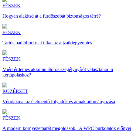
FÉSZEK
Hogyan alakítsd át a fürdőszobát biztonságos térré?
FÉSZEK
Tartós padlóburkolat titka: az aljzatkiegyenlítés
FÉSZEK
Miért érdemes akkumulátoros szegélynyírót választanod a
kertápoláshoz?
KÖZÉRZET
Vérplazma: az életmentő folyadék és annak adományozása
FÉSZEK
A modern környezetbarát megoldások - A WPC burkolatok előnyei