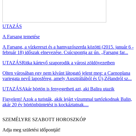
UTAZÁS
A Farsang temetése
A Farsang, a vízkereszt és a hamvazószerda közötti (2015. január 6 -
február 18) időszak elnevezése. Csúcspontja az ún. „Farsang far...
UTAZÁS
Ritka kártevő szaporodik a városi zöldövezetben
Olten városában egy nem kívánt látogató jelent meg: a Caenoplana
variegata nevű laposféreg, amely Ausztráliából és Új-Zélandról sz...
UTAZÁS
Akár börtön is fenyegetheti azt, aki Balira utazik
Figyelem! Azok a turisták, akik lejárt vízummal tartózkodnak Balin,
akár 20 év börtönbüntetést is kockáztatnak....
SZEMÉLYRE SZABOTT HOROSZKÓP
Adja meg születési időpontját!