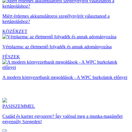
Miért érdemes akkumulátoros szegélynyírót választanod a
kertápoláshoz?
KÖZÉRZET
Vérplazma: az életmentő folyadék és annak adományozása
FÉSZEK
A modern környezetbarát megoldások - A WPC burkolatok előnyei
PASISZEMMEL
Család és karrier egyszerre? Így valósul meg a munka-magánélet
egyensúly Szegeden!