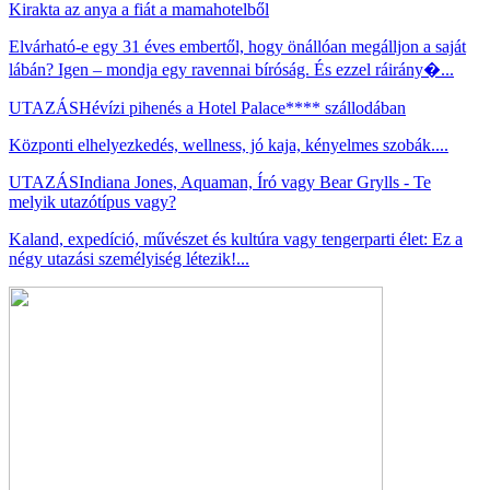
Kirakta az anya a fiát a mamahotelből
Elvárható-e egy 31 éves embertől, hogy önállóan megálljon a saját
lábán? Igen – mondja egy ravennai bíróság. És ezzel ráirány�...
UTAZÁS
Hévízi pihenés a Hotel Palace**** szállodában
Központi elhelyezkedés, wellness, jó kaja, kényelmes szobák....
UTAZÁS
Indiana Jones, Aquaman, Író vagy Bear Grylls - Te
melyik utazótípus vagy?
Kaland, expedíció, művészet és kultúra vagy tengerparti élet: Ez a
négy utazási személyiség létezik!...