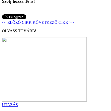
Szólj hozzá Te is!
<< ELŐZŐ CIKK
KÖVETKEZŐ CIKK >>
OLVASS TOVÁBB!
UTAZÁS