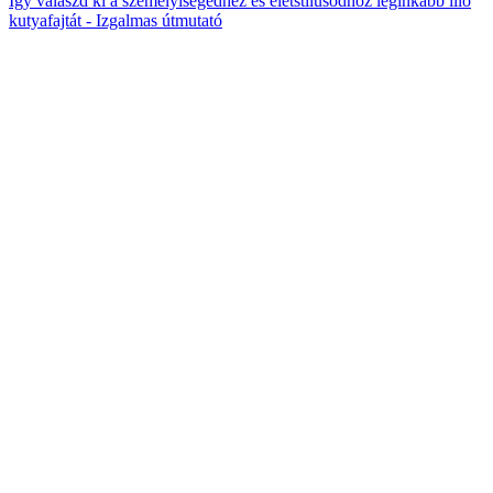
Így válaszd ki a személyiségedhez és életstílusodhoz leginkább illő
kutyafajtát - Izgalmas útmutató