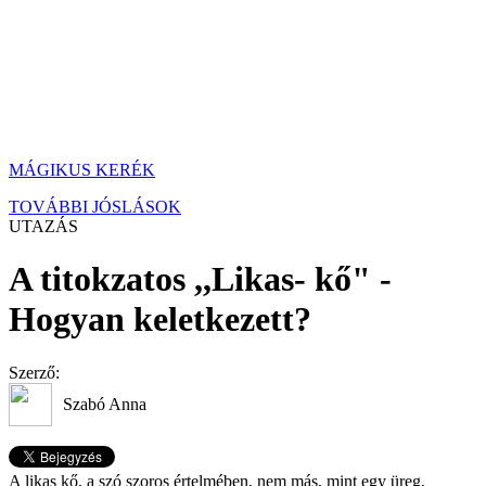
MÁGIKUS KERÉK
TOVÁBBI JÓSLÁSOK
UTAZÁS
A titokzatos ,,Likas- kő" -
Hogyan keletkezett?
Szerző:
Szabó Anna
A likas kő, a szó szoros értelmében, nem más, mint egy üreg,