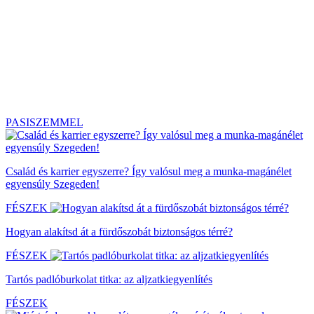
PASISZEMMEL
Család és karrier egyszerre? Így valósul meg a munka-magánélet
egyensúly Szegeden!
FÉSZEK
Hogyan alakítsd át a fürdőszobát biztonságos térré?
FÉSZEK
Tartós padlóburkolat titka: az aljzatkiegyenlítés
FÉSZEK