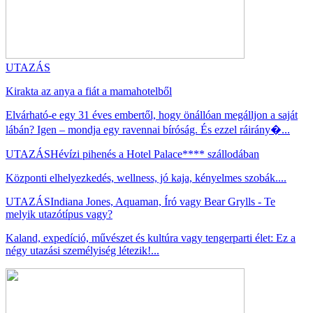
UTAZÁS
Kirakta az anya a fiát a mamahotelből
Elvárható-e egy 31 éves embertől, hogy önállóan megálljon a saját
lábán? Igen – mondja egy ravennai bíróság. És ezzel ráirány�...
UTAZÁS
Hévízi pihenés a Hotel Palace**** szállodában
Központi elhelyezkedés, wellness, jó kaja, kényelmes szobák....
UTAZÁS
Indiana Jones, Aquaman, Író vagy Bear Grylls - Te
melyik utazótípus vagy?
Kaland, expedíció, művészet és kultúra vagy tengerparti élet: Ez a
négy utazási személyiség létezik!...