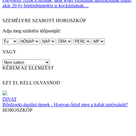
Figyelem! Azok a turisták, akik lejárt vízummal tartózkodnak Balin,
akár 20 év börtönbüntetést is kockáztatnak....
SZEMÉLYRE SZABOTT HOROSZKÓP
Adja meg születési időpontját!
VAGY
KÉREM AZ ELEMZÉST
EZT EL KELL OLVASNOD
DIVAT
Bőrdzseki-ápolási tippek - Hogyan őrizd meg a kabát tartósságát?
HOROSZKÓP