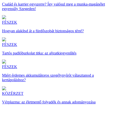
Család és karrier egyszerre? Így valósul meg a munka-magánélet
egyensúly Szegeden!
FÉSZEK
Hogyan alakítsd át a fürdőszobát biztonságos térré?
FÉSZEK
Tartós padlóburkolat titka: az aljzatkiegyenlítés
FÉSZEK
Miért érdemes akkumulátoros szegélynyírót választanod a
kertápoláshoz?
KÖZÉRZET
Vérplazma: az életmentő folyadék és annak adományozása