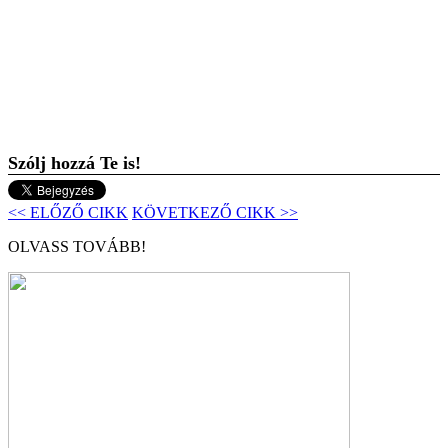
Szólj hozzá Te is!
<< ELŐZŐ CIKK
KÖVETKEZŐ CIKK >>
OLVASS TOVÁBB!