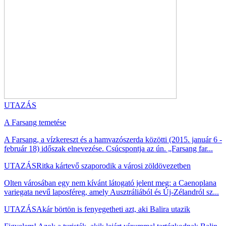
UTAZÁS
A Farsang temetése
A Farsang, a vízkereszt és a hamvazószerda közötti (2015. január 6 -
február 18) időszak elnevezése. Csúcspontja az ún. „Farsang far...
UTAZÁS
Ritka kártevő szaporodik a városi zöldövezetben
Olten városában egy nem kívánt látogató jelent meg: a Caenoplana
variegata nevű laposféreg, amely Ausztráliából és Új-Zélandról sz...
UTAZÁS
Akár börtön is fenyegetheti azt, aki Balira utazik