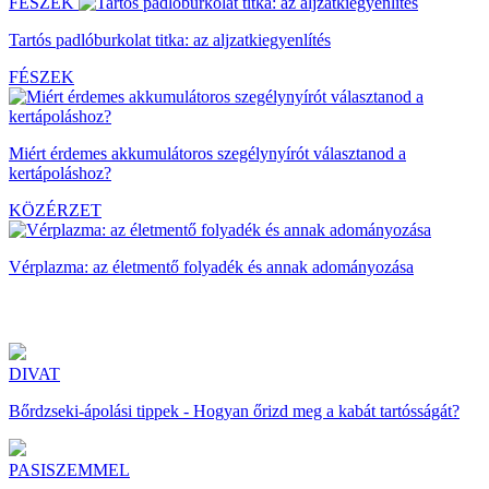
FÉSZEK
Tartós padlóburkolat titka: az aljzatkiegyenlítés
FÉSZEK
Miért érdemes akkumulátoros szegélynyírót választanod a
kertápoláshoz?
KÖZÉRZET
Vérplazma: az életmentő folyadék és annak adományozása
DIVAT
Bőrdzseki-ápolási tippek - Hogyan őrizd meg a kabát tartósságát?
PASISZEMMEL