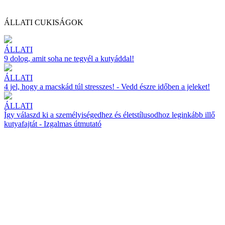
ÁLLATI CUKISÁGOK
ÁLLATI
9 dolog, amit soha ne tegyél a kutyáddal!
ÁLLATI
4 jel, hogy a macskád túl stresszes! - Vedd észre időben a jeleket!
ÁLLATI
Így válaszd ki a személyiségedhez és életstílusodhoz leginkább illő
kutyafajtát - Izgalmas útmutató