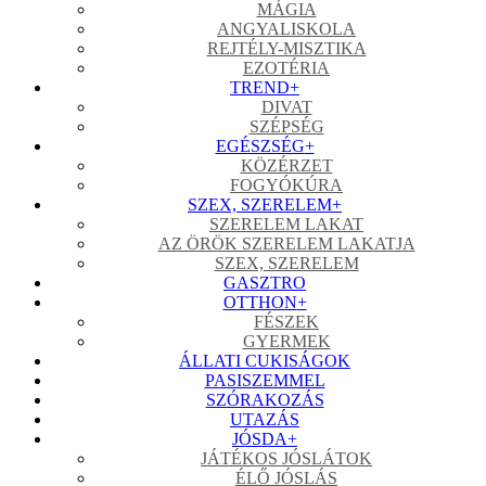
MÁGIA
ANGYALISKOLA
REJTÉLY-MISZTIKA
EZOTÉRIA
TREND
+
DIVAT
SZÉPSÉG
EGÉSZSÉG
+
KÖZÉRZET
FOGYÓKÚRA
SZEX, SZERELEM
+
SZERELEM LAKAT
AZ ÖRÖK SZERELEM LAKATJA
SZEX, SZERELEM
GASZTRO
OTTHON
+
FÉSZEK
GYERMEK
ÁLLATI CUKISÁGOK
PASISZEMMEL
SZÓRAKOZÁS
UTAZÁS
JÓSDA
+
JÁTÉKOS JÓSLÁTOK
ÉLŐ JÓSLÁS