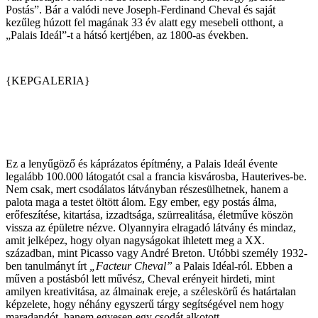
Postás”. Bár a valódi neve Joseph-Ferdinand Cheval és saját
kezűleg húzott fel magának 33 év alatt egy mesebeli otthont, a
„Palais Ideál”-t a hátsó kertjében, az 1800-as években.
{KEPGALERIA}
Ez a lenyűgöző és káprázatos építmény, a Palais Ideál évente
legalább 100.000 látogatót csal a francia kisvárosba, Hauterives-be.
Nem csak, mert csodálatos látványban részesülhetnek, hanem a
palota maga a testet öltött álom. Egy ember, egy postás álma,
erőfeszítése, kitartása, izzadtsága, szürrealitása, életműve köszön
vissza az épületre nézve. Olyannyira elragadó látvány és mindaz,
amit jelképez, hogy olyan nagyságokat ihletett meg a XX.
században, mint Picasso vagy André Breton. Utóbbi személy 1932-
ben tanulmányt írt
„Facteur Cheval”
a Palais Idéal-ról. Ebben a
műven a postásból lett művész, Cheval erényeit hirdeti, mint
amilyen kreativitása, az álmainak ereje, a széleskörű és határtalan
képzelete, hogy néhány egyszerű tárgy segítségével nem hogy
maradandót, hanem egyesen egy csodát alkotott.