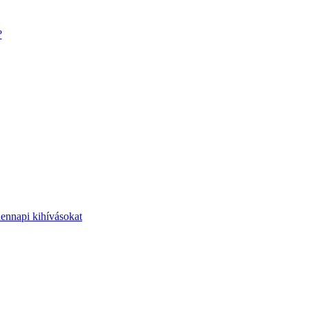
?
dennapi kihívásokat