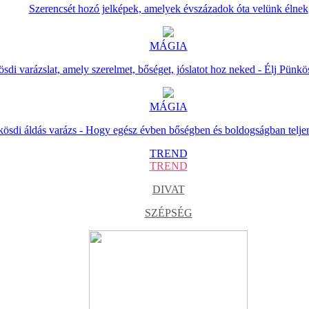
Szerencsét hozó jelképek, amelyek évszázadok óta velünk élnek
MÁGIA
sdi varázslat, amely szerelmet, bőséget, jóslatot hoz neked - Élj Pünkö
MÁGIA
ösdi áldás varázs - Hogy egész évben bőségben és boldogságban telje
TREND
TREND
DIVAT
SZÉPSÉG