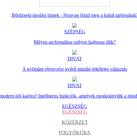
Bőrdzseki-ápolási tippek - Hogyan őrizd meg a kabát tartósságát
SZÉPSÉG
Milyen arcformához milyen hajhossz illik?
DIVAT
A gyémánt eljegyzési gyűrű mindig tökéletes választás
DIVAT
 modern női karóra? Intelligens funkciók, amelyek megkönnyítik a min
EGÉSZSÉG
EGÉSZSÉG
KÖZÉRZET
FOGYÓKÚRA