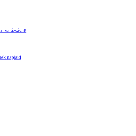
sd varázsával!
nek napjaid