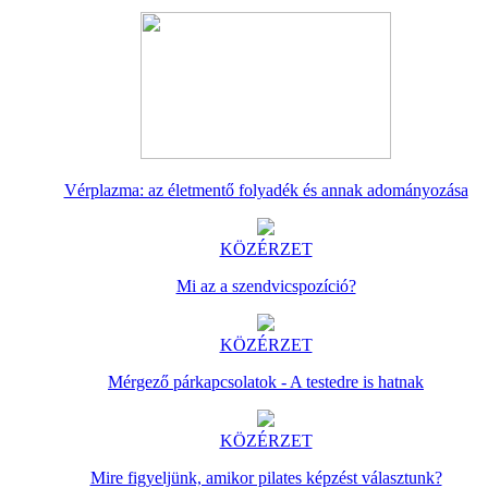
Vérplazma: az életmentő folyadék és annak adományozása
KÖZÉRZET
Mi az a szendvicspozíció?
KÖZÉRZET
Mérgező párkapcsolatok - A testedre is hatnak
KÖZÉRZET
Mire figyeljünk, amikor pilates képzést választunk?